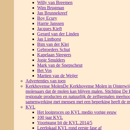
Willy van Breemen
Wim Brugman
Jan Brunnekreef
Boy Ecury
Harrie Janssen
Jacques Kieft
Gerard van der Linden
Jan Linthorst
Bim van der Klei
Gebroeders Schut
Kapelaan Sleegers
Jopie Smulders
Mark van de Snepscheut
Bet Vos
Martien van de Weijer
Advertenties van toen
Kerkhovense Molen
De Kerkhovense Molen in Oisterwijk i
molenaars dat de molen kan blijven malen. Stichting De
regionale producten en natuurlijk de zelfgemalen meelsoo
samenwerking met mensen met een beperking heeft de m
KVL
Het looiproces op KVL medio vorige eeuw
100 jaar KVL
Voortgang bij de KVL 2014/5
Leerlokaal KVL rond eerste fase af