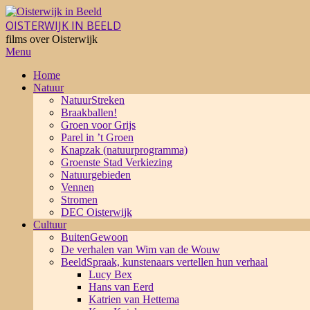
Skip
to
OISTERWIJK IN BEELD
content
films over Oisterwijk
Primary
Menu
Navigation
Home
Menu
Natuur
NatuurStreken
Braakballen!
Groen voor Grijs
Parel in ’t Groen
Knapzak (natuurprogramma)
Groenste Stad Verkiezing
Natuurgebieden
Vennen
Stromen
DEC Oisterwijk
Cultuur
BuitenGewoon
De verhalen van Wim van de Wouw
BeeldSpraak, kunstenaars vertellen hun verhaal
Lucy Bex
Hans van Eerd
Katrien van Hettema