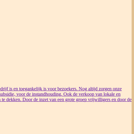
rijf is en toegankelijk is voor bezoekers. Nog altijd zorgen onze
ubsidie, voor de instandhouding. Ook de verkoop van lokale en
 te dekken. Door de inzet van een grote groep vrijwilligers en door de