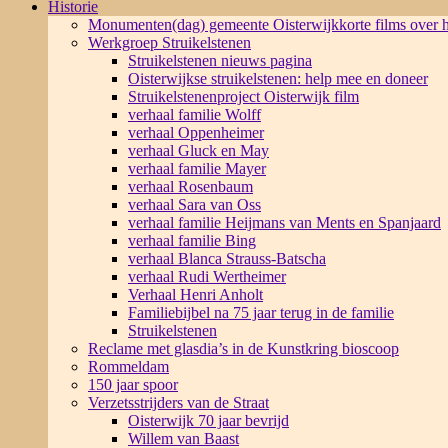
Historie
Monumenten(dag) gemeente Oisterwijk
korte films over
Werkgroep Struikelstenen
Struikelstenen nieuws pagina
Oisterwijkse struikelstenen: help mee en doneer
Struikelstenenproject Oisterwijk film
verhaal familie Wolff
verhaal Oppenheimer
verhaal Gluck en May
verhaal familie Mayer
verhaal Rosenbaum
verhaal Sara van Oss
verhaal familie Heijmans van Ments en Spanjaard
verhaal familie Bing
verhaal Blanca Strauss-Batscha
verhaal Rudi Wertheimer
Verhaal Henri Anholt
Familiebijbel na 75 jaar terug in de familie
Struikelstenen
Reclame met glasdia’s in de Kunstkring bioscoop
Rommeldam
150 jaar spoor
Verzetsstrijders van de Straat
Oisterwijk 70 jaar bevrijd
Willem van Baast