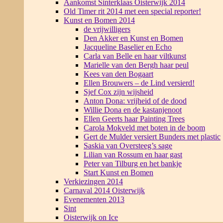
Aankomst Sinterklaas Oisterwijk 2014
Old Timer rit 2014 met een special reporter!
Kunst en Bomen 2014
de vrijwilligers
Den Akker en Kunst en Bomen
Jacqueline Baselier en Echo
Carla van Belle en haar viltkunst
Marielle van den Bergh haar peul
Kees van den Bogaart
Ellen Brouwers – de Lind versierd!
Sjef Cox zijn wijsheid
Anton Dona: vrijheid of de dood
Willie Dona en de kastanjenoot
Ellen Geerts haar Painting Trees
Carola Mokveld met boten in de boom
Gert de Mulder versiert Bunders met plastic
Saskia van Oversteeg’s sage
Lilian van Rossum en haar gast
Peter van Tilburg en het bankje
Start Kunst en Bomen
Verkiezingen 2014
Carnaval 2014 Oisterwijk
Evenementen 2013
Sint
Oisterwijk on Ice