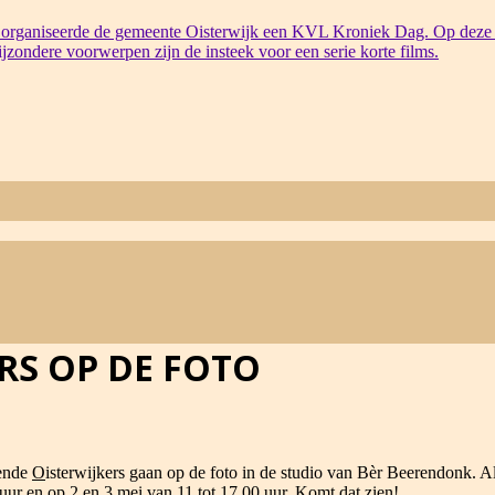
organiseerde de gemeente Oisterwijk een KVL Kroniek Dag. Op deze 
bijzondere voorwerpen zijn de insteek voor een serie korte films.
RS OP DE FOTO
ende
O
isterwijkers gaan op de foto in de studio van Bèr Beerendonk. Al
 uur en op 2 en 3 mei van 11 tot 17.00 uur. Komt dat zien!