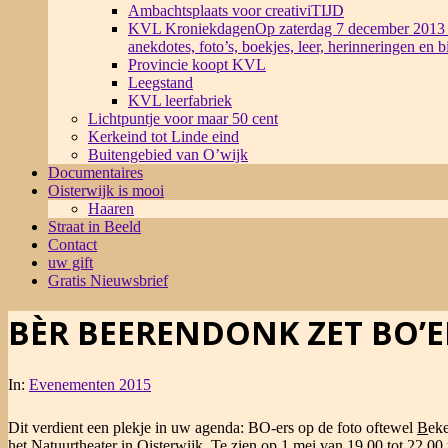
Ambachtsplaats voor creativiTIJD
KVL Kroniekdagen
Op zaterdag 7 december 2013 
anekdotes, foto’s, boekjes, leer, herinneringen en 
Provincie koopt KVL
Leegstand
KVL leerfabriek
Lichtpuntje voor maar 50 cent
Kerkeind tot Linde eind
Buitengebied van O’wijk
Documentaires
Oisterwijk is mooi
Haaren
Straat in Beeld
Contact
uw gift
Gratis Nieuwsbrief
BÈR BEERENDONK ZET BO’E
In:
Evenementen 2015
Dit verdient een plekje in uw agenda: BO-ers op de foto oftewel
B
ek
het Natuurtheater in Oisterwijk. Te zien op 1 mei van 19.00 tot 22.00