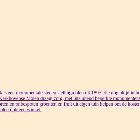
s een monumentale stenen stellingmolen uit 1895, die nog altijd in bed
 Kerkhovense Molen draagt zorg, met uitsluitend beperkte monumentens
rten en onbespoten groenten en fruit uit eigen tuin helpen om de kosten
olen ook een winkel.