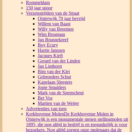
Rommeldam
150 jaar spoor
Verzetsstrijders van de Straat
Oisterwijk 70 jaar bevrijd
Willem van Baast
Willy van Breemen
Wim Brugman
Jan Brunnekreef
Boy Ecury
Harrie Janssen
Jacques Kieft
Gerard van der Linden
Jan Linthorst
Bim van der Klei
Gebroeders Schut
Kapelaan Sleegers
Jopie Smulders
Mark van de Snepscheut
Bet Vos
Martien van de Weijer
Advertenties van toen
Kerkhovense Molen
De Kerkhovense Molen in
Oisterwijk is een monumentale stenen stellingmolen uit
1895, die nog altijd in bedrijf is en toegankelijk is voor
bezoekers. Nog altijd zorgen onze molenaars dat de