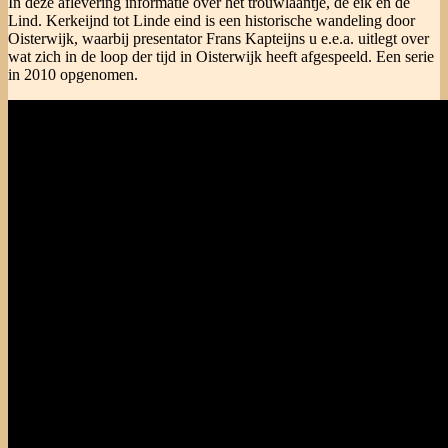
In deze aflevering informatie over het trouwlaantje, de eik en de
Lind. Kerkeijnd tot Linde eind is een historische wandeling door
Oisterwijk, waarbij presentator Frans Kapteijns u e.e.a. uitlegt over
wat zich in de loop der tijd in Oisterwijk heeft afgespeeld. Een serie
in 2010 opgenomen.