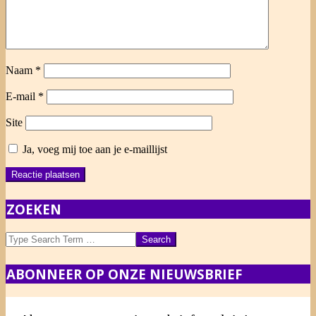
Naam
*
E-mail
*
Site
Ja, voeg mij toe aan je e-maillijst
ZOEKEN
Search
ABONNEER OP ONZE NIEUWSBRIEF