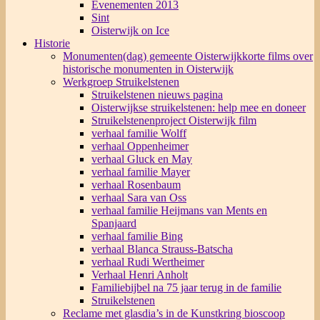
Evenementen 2013
Sint
Oisterwijk on Ice
Historie
Monumenten(dag) gemeente Oisterwijk
korte films over
historische monumenten in Oisterwijk
Werkgroep Struikelstenen
Struikelstenen nieuws pagina
Oisterwijkse struikelstenen: help mee en doneer
Struikelstenenproject Oisterwijk film
verhaal familie Wolff
verhaal Oppenheimer
verhaal Gluck en May
verhaal familie Mayer
verhaal Rosenbaum
verhaal Sara van Oss
verhaal familie Heijmans van Ments en
Spanjaard
verhaal familie Bing
verhaal Blanca Strauss-Batscha
verhaal Rudi Wertheimer
Verhaal Henri Anholt
Familiebijbel na 75 jaar terug in de familie
Struikelstenen
Reclame met glasdia’s in de Kunstkring bioscoop