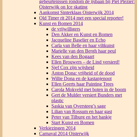
gebeurtenissen rondom de ijsbaan bij Piet Plezier:
Oisterwijk on Ice skating
Aankomst Sinterklaas Oisterwijk 2014
Old Timer rit 2014 met een special reporter!
Kunst en Bomen 2014
de vrijwilligers
Den Akker en Kunst en Bomen
Jacqueline Baselier en Echo
Carla van Belle en haar viltkunst
Marielle van den Bergh haar peul
Kees van den Bogaart
Ellen Brouwers – de Lind versierd!
Sjef Cox zijn wijsheid
Anton Dona: vrijheid of de dood
Willie Dona en de kastanjenoot
Ellen Geerts haar Painting Trees
Carola Mokveld met boten in de boom
Gert de Mulder versiert Bunders met
plastic
Saskia van Oversteeg’s sage
Lilian van Rossum en haar gast
Peter van Tilburg en het bankje
Start Kunst en Bomen
Verkiezingen 2014
Carnaval 2014 Oisterwijk