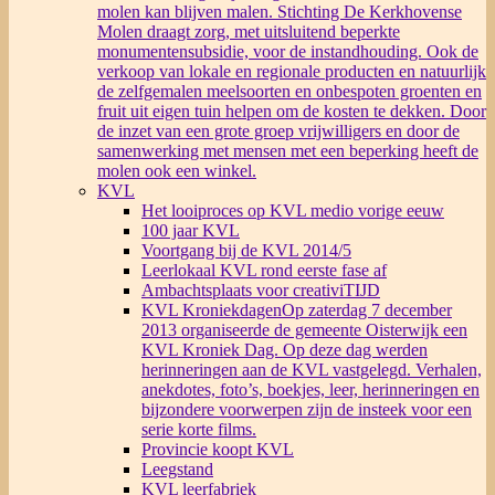
molen kan blijven malen. Stichting De Kerkhovense
Molen draagt zorg, met uitsluitend beperkte
monumentensubsidie, voor de instandhouding. Ook de
verkoop van lokale en regionale producten en natuurlijk
de zelfgemalen meelsoorten en onbespoten groenten en
fruit uit eigen tuin helpen om de kosten te dekken. Door
de inzet van een grote groep vrijwilligers en door de
samenwerking met mensen met een beperking heeft de
molen ook een winkel.
KVL
Het looiproces op KVL medio vorige eeuw
100 jaar KVL
Voortgang bij de KVL 2014/5
Leerlokaal KVL rond eerste fase af
Ambachtsplaats voor creativiTIJD
KVL Kroniekdagen
Op zaterdag 7 december
2013 organiseerde de gemeente Oisterwijk een
KVL Kroniek Dag. Op deze dag werden
herinneringen aan de KVL vastgelegd. Verhalen,
anekdotes, foto’s, boekjes, leer, herinneringen en
bijzondere voorwerpen zijn de insteek voor een
serie korte films.
Provincie koopt KVL
Leegstand
KVL leerfabriek