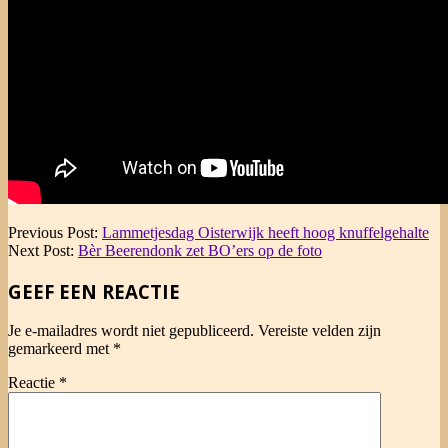
2015-
Previous Post:
Lammetjesdag Oisterwijk heeft hoog knuffelgehalte
04-
Next Post:
Bèr Beerendonk zet BO’ers op de foto
16
GEEF EEN REACTIE
Je e-mailadres wordt niet gepubliceerd.
Vereiste velden zijn
gemarkeerd met
*
Reactie
*