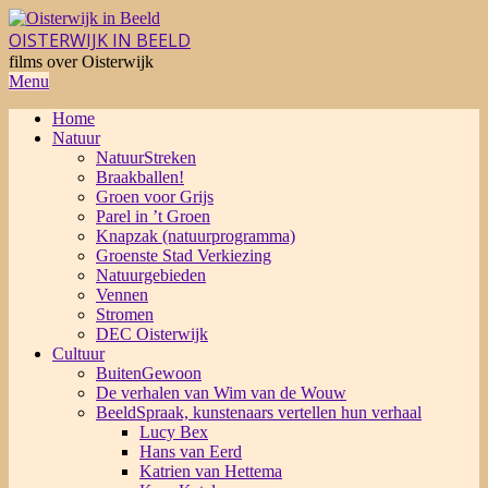
Skip
to
OISTERWIJK IN BEELD
content
films over Oisterwijk
Primary
Menu
Navigation
Home
Menu
Natuur
NatuurStreken
Braakballen!
Groen voor Grijs
Parel in ’t Groen
Knapzak (natuurprogramma)
Groenste Stad Verkiezing
Natuurgebieden
Vennen
Stromen
DEC Oisterwijk
Cultuur
BuitenGewoon
De verhalen van Wim van de Wouw
BeeldSpraak, kunstenaars vertellen hun verhaal
Lucy Bex
Hans van Eerd
Katrien van Hettema