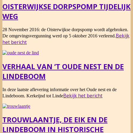
OISTERWIJKSE DORPSPOMP TIJDELIJK
WEG
2016-
28 November 2016: de Oisterwijkse dorpspomp wordt afgebroken.
11-
Bekijk
De omgevingsvergunning werd op 5 oktober 2016 verleend.
28
het bericht
VERHAAL VAN ’T OUDE NEST EN DE
LINDEBOOM
2015-
In deze laatste aflevering informatie over het Oude nest en de
04-
Bekijk het bericht
Lindeboom. Kerkeijnd tot Linde
21
TROUWLAANTJE, DE EIK EN DE
LINDEBOOM IN HISTORISCHE