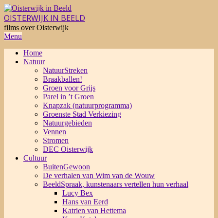
Skip
to
OISTERWIJK IN BEELD
content
films over Oisterwijk
Primary
Menu
Navigation
Home
Menu
Natuur
NatuurStreken
Braakballen!
Groen voor Grijs
Parel in ’t Groen
Knapzak (natuurprogramma)
Groenste Stad Verkiezing
Natuurgebieden
Vennen
Stromen
DEC Oisterwijk
Cultuur
BuitenGewoon
De verhalen van Wim van de Wouw
BeeldSpraak, kunstenaars vertellen hun verhaal
Lucy Bex
Hans van Eerd
Katrien van Hettema