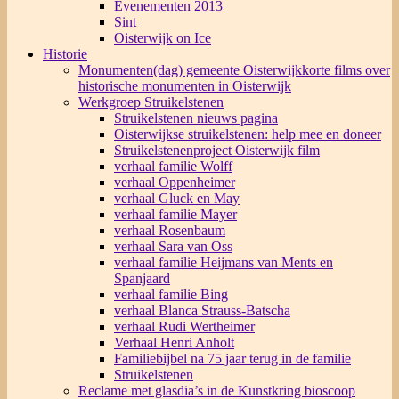
Evenementen 2013
Sint
Oisterwijk on Ice
Historie
Monumenten(dag) gemeente Oisterwijk
korte films over
historische monumenten in Oisterwijk
Werkgroep Struikelstenen
Struikelstenen nieuws pagina
Oisterwijkse struikelstenen: help mee en doneer
Struikelstenenproject Oisterwijk film
verhaal familie Wolff
verhaal Oppenheimer
verhaal Gluck en May
verhaal familie Mayer
verhaal Rosenbaum
verhaal Sara van Oss
verhaal familie Heijmans van Ments en
Spanjaard
verhaal familie Bing
verhaal Blanca Strauss-Batscha
verhaal Rudi Wertheimer
Verhaal Henri Anholt
Familiebijbel na 75 jaar terug in de familie
Struikelstenen
Reclame met glasdia’s in de Kunstkring bioscoop