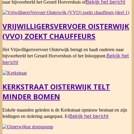
06-
Bekijk het bericht
naar bijvoorbeeld het Gerard Horvershuis of
23
VRIJWILLIGERSVERVOER OISTERWIJK
(VVO) ZOEKT CHAUFFEURS
2018-
Het Vrijwilligersvervoer Oisterwijk brengt en haalt ouderen naar
06-
Bekijk het
bijvoorbeeld het Gerard Horvershuis of het Inlooppunt.
13
bericht
KERKSTRAAT OISTERWIJK TELT
MINDER BOMEN
2016-
Enkele maanden geleden is de Kerkstraat opnieuw bestraat en zijn
12-
Bekijk het bericht
leidingen en riolering aangepast. Er
06