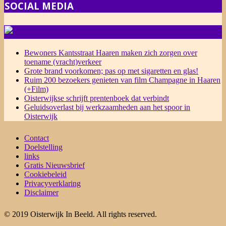
SOCIAL MEDIA
NIEUWS
Bewoners Kantsstraat Haaren maken zich zorgen over
toename (vracht)verkeer
Grote brand voorkomen; pas op met sigaretten en glas!
Ruim 200 bezoekers genieten van film Champagne in Haaren
(+Film)
Oisterwijkse schrijft prentenboek dat verbindt
Geluidsoverlast bij werkzaamheden aan het spoor in
Oisterwijk
Contact
Doelstelling
links
Gratis Nieuwsbrief
Cookiebeleid
Privacyverklaring
Disclaimer
© 2019 Oisterwijk In Beeld. All rights reserved.