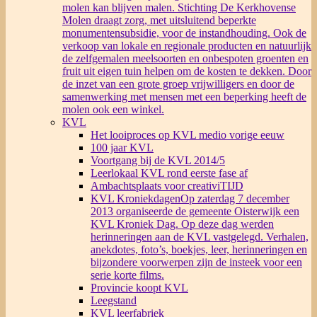
molen kan blijven malen. Stichting De Kerkhovense
Molen draagt zorg, met uitsluitend beperkte
monumentensubsidie, voor de instandhouding. Ook de
verkoop van lokale en regionale producten en natuurlijk
de zelfgemalen meelsoorten en onbespoten groenten en
fruit uit eigen tuin helpen om de kosten te dekken. Door
de inzet van een grote groep vrijwilligers en door de
samenwerking met mensen met een beperking heeft de
molen ook een winkel.
KVL
Het looiproces op KVL medio vorige eeuw
100 jaar KVL
Voortgang bij de KVL 2014/5
Leerlokaal KVL rond eerste fase af
Ambachtsplaats voor creativiTIJD
KVL Kroniekdagen
Op zaterdag 7 december
2013 organiseerde de gemeente Oisterwijk een
KVL Kroniek Dag. Op deze dag werden
herinneringen aan de KVL vastgelegd. Verhalen,
anekdotes, foto’s, boekjes, leer, herinneringen en
bijzondere voorwerpen zijn de insteek voor een
serie korte films.
Provincie koopt KVL
Leegstand
KVL leerfabriek