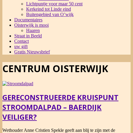
Lichtpuntje voor maar 50 cent
Kerkeind tot Linde eind
Buitengebied van O’wijk
Documentaires
Oisterwijk is mooi
Haaren
Straat in Beeld
Contact
uw gift
Gratis Nieuwsbrief
CENTRUM OISTERWIJK
GERECONSTRUEERDE KRUISPUNT
STROOMDALPAD – BAERDIJK
VEILIGER?
2021-
Wethouder Anne Cristien Spekle geeft aan blij te zijn met de