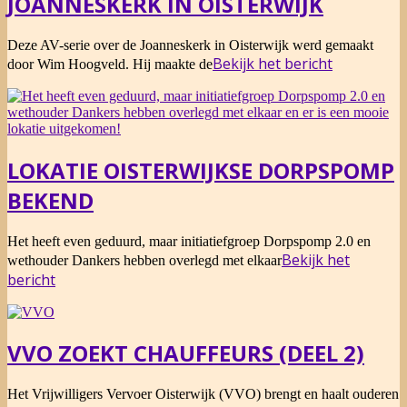
JOANNESKERK IN OISTERWIJK
2020-
Deze AV-serie over de Joanneskerk in Oisterwijk werd gemaakt
02-
Bekijk het bericht
door Wim Hoogveld. Hij maakte de
26
LOKATIE OISTERWIJKSE DORPSPOMP
BEKEND
2018-
Het heeft even geduurd, maar initiatiefgroep Dorpspomp 2.0 en
10-
Bekijk het
wethouder Dankers hebben overlegd met elkaar
15
bericht
VVO ZOEKT CHAUFFEURS (DEEL 2)
2018-
Het Vrijwilligers Vervoer Oisterwijk (VVO) brengt en haalt ouderen