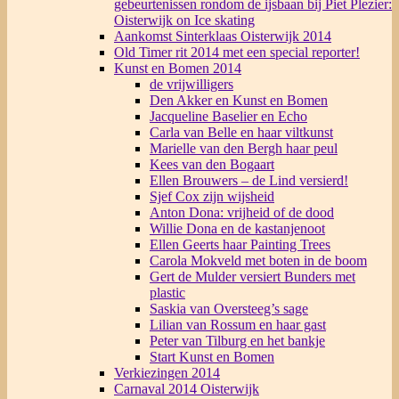
gebeurtenissen rondom de ijsbaan bij Piet Plezier:
Oisterwijk on Ice skating
Aankomst Sinterklaas Oisterwijk 2014
Old Timer rit 2014 met een special reporter!
Kunst en Bomen 2014
de vrijwilligers
Den Akker en Kunst en Bomen
Jacqueline Baselier en Echo
Carla van Belle en haar viltkunst
Marielle van den Bergh haar peul
Kees van den Bogaart
Ellen Brouwers – de Lind versierd!
Sjef Cox zijn wijsheid
Anton Dona: vrijheid of de dood
Willie Dona en de kastanjenoot
Ellen Geerts haar Painting Trees
Carola Mokveld met boten in de boom
Gert de Mulder versiert Bunders met
plastic
Saskia van Oversteeg’s sage
Lilian van Rossum en haar gast
Peter van Tilburg en het bankje
Start Kunst en Bomen
Verkiezingen 2014
Carnaval 2014 Oisterwijk