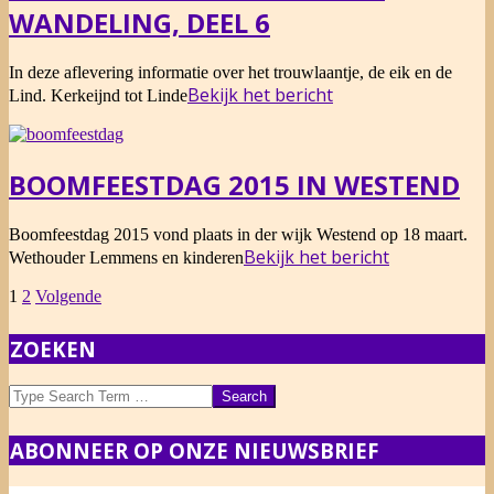
WANDELING, DEEL 6
2015-
In deze aflevering informatie over het trouwlaantje, de eik en de
04-
Bekijk het bericht
Lind. Kerkeijnd tot Linde
16
BOOMFEESTDAG 2015 IN WESTEND
2015-
Boomfeestdag 2015 vond plaats in der wijk Westend op 18 maart.
03-
Bekijk het bericht
Wethouder Lemmens en kinderen
18
BERICHTEN
1
2
Volgende
PAGINERING
ZOEKEN
Search
ABONNEER OP ONZE NIEUWSBRIEF