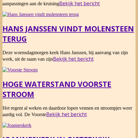
12-
Bekijk het bericht
aanpassingen aan de kruising
07
HANS JANSSEN VINDT MOLENSTEEN
TERUG
2021-
Deze woensdagmorgen keek Hans Janssen, bij aanvang van zijn
03-
Bekijk het bericht
werk, uit de raam van zijn
31
HOGE WATERSTAND VOORSTE
STROOM
2020-
Het regent al weken en daardoor lopen vennen en stroompjes weer
02-
Bekijk het bericht
aardig vol. De Voorste
27