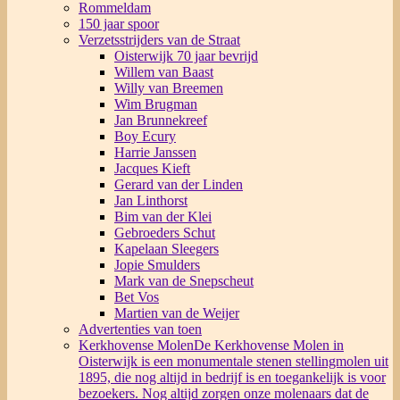
Rommeldam
150 jaar spoor
Verzetsstrijders van de Straat
Oisterwijk 70 jaar bevrijd
Willem van Baast
Willy van Breemen
Wim Brugman
Jan Brunnekreef
Boy Ecury
Harrie Janssen
Jacques Kieft
Gerard van der Linden
Jan Linthorst
Bim van der Klei
Gebroeders Schut
Kapelaan Sleegers
Jopie Smulders
Mark van de Snepscheut
Bet Vos
Martien van de Weijer
Advertenties van toen
Kerkhovense Molen
De Kerkhovense Molen in
Oisterwijk is een monumentale stenen stellingmolen uit
1895, die nog altijd in bedrijf is en toegankelijk is voor
bezoekers. Nog altijd zorgen onze molenaars dat de