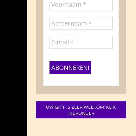
UW GIFT IS ZEER WELKOM: KLIK
HIERONDER