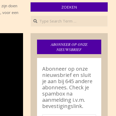
 zijn doen
ZOEKEN
, voor een
Search
ABONNEER OP ONZE
NIEUWSBRIEF
Abonneer op onze
nieuwsbrief en sluit
je aan bij 645 andere
abonnees. Check je
spambox na
aanmelding i.v.m.
bevestigingslink.