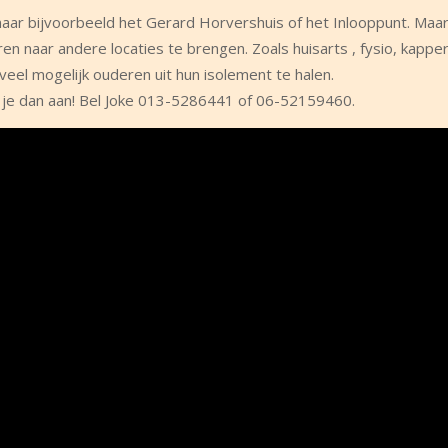
naar bijvoorbeeld het Gerard Horvershuis of het Inlooppunt. Maar
aar andere locaties te brengen. Zoals huisarts , fysio, kapper
el mogelijk ouderen uit hun isolement te halen.
d je dan aan! Bel Joke 013-5286441 of 06-52159460.