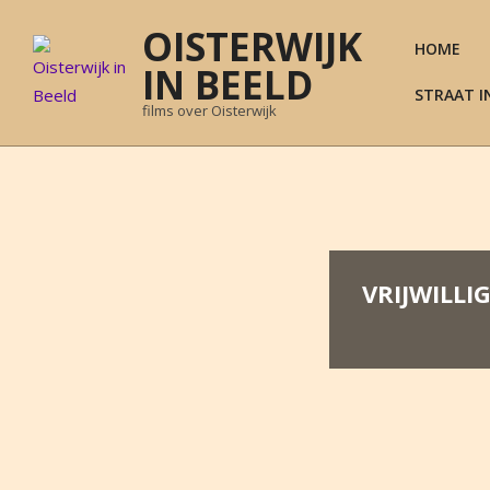
Skip
OISTERWIJK
to
HOME
content
IN BEELD
STRAAT I
films over Oisterwijk
VRIJWILLI