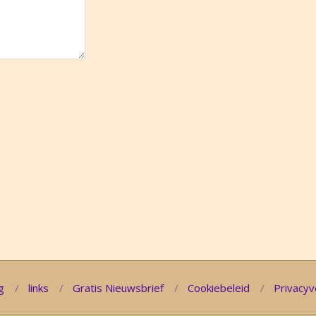
g
links
Gratis Nieuwsbrief
Cookiebeleid
Privacyv