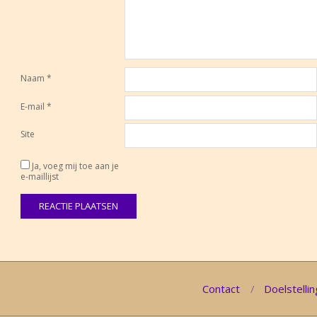
Naam
*
E-mail
*
Site
Ja, voeg mij toe aan je
e-maillijst
Contact
Doelstellin