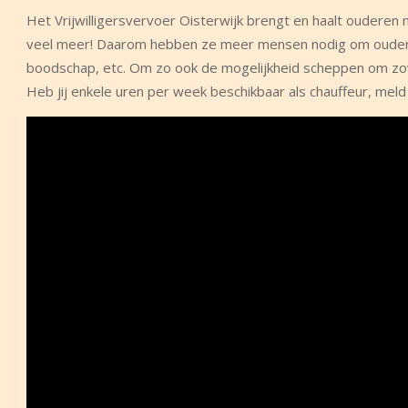
Het Vrijwilligersvervoer Oisterwijk brengt en haalt ouderen 
veel meer! Daarom hebben ze meer mensen nodig om ouderen n
boodschap, etc. Om zo ook de mogelijkheid scheppen om zove
Heb jij enkele uren per week beschikbaar als chauffeur, mel