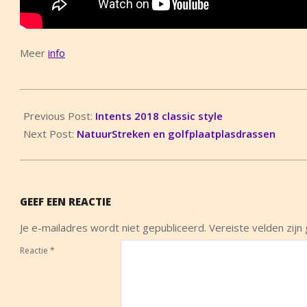
Meer
info
2018-
06-
Previous Post:
Intents 2018 classic style
13
Next Post:
NatuurStreken en golfplaatplasdrassen
GEEF EEN REACTIE
Je e-mailadres wordt niet gepubliceerd.
Vereiste velden zij
Reactie
*