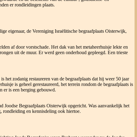
nden er rondleidingen plaats.
ige eigenaar, de Vereniging Israëlitische begraafplaats Oisterwijk,
lden af door vorstschade. Het dak van het metaheerhuisje lekte en
ongen uit de muur. Er werd geen onderhoud gepleegd. Een trieste
s het zodanig restaureren van de begraafplaats dat hij weer 50 jaar
isje is geheel gerestaureerd, het terrein rondom de begraafplaats is
 en er is een berging gebouwd.
ud Joodse Begraafplaats Oisterwijk opgericht. Was aanvankelijk het
g, rondleiding en kennisdeling ook hiertoe.