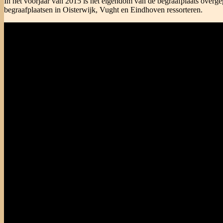
In het voorjaar van 2015 is het eigendom van de begraafplaats overg
begraafplaatsen in Oisterwijk, Vught en Eindhoven ressorteren.