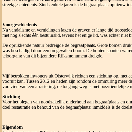
streekgeschiedenis. Sinds enkele jaren is de begraafplaats opnieuw to
Voorgeschiedenis
Na vandalisme en vernielingen lagen de graven er lange tijd troosteloo
met nog slechts één bestuurslid, tevens het enige lid, was echter niet
De oprukkende natuur bedreigde de begraafplaats. Grote bomen drukte
was beschadigd door een omgevallen boom. De houten spanten waren v
teloorgang van dit bijzondere Rijksmonument dreigde.
Vijf betrokken inwoners uit Oisterwijk richten een stichting op, met 
vooruit kan. Tussen 2012 en heden zijn rondom de ommuring meer dan 
voorzien van een afrastering, de toegangsweg is met bosvriendelijke 
Stichting
Voor het plegen van noodzakelijk onderhoud aan begraafplaats en oml
doel restauratie en behoud van de begraafplaats; inmiddels is de doels
Eigendom