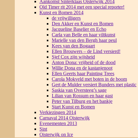
Aankomst Sinterklaas Oisterwijk 2014
Old Timer rit 2014 met een special reporter!
Kunst en Bomen 2014
de vrijwilligers
Den Akker en Kunst en Bomen
Jacqueline Baselier en Echo
Carla van Belle en haar viltkunst
Marielle van den Bergh haar peul
Kees van den Bogaart
Ellen Brouwers – de Lind versierd!
Sjef Cox zijn wijsheid
Anton Dona: vrijheid of de dood
Willie Dona en de kastanjenoot
Ellen Geerts haar Painting Trees
Carola Mokveld met boten in de boom
Gert de Mulder versiert Bunders met plastic
Saskia van Oversteeg’s sage
Lilian van Rossum en haar gast
Peter van Tilburg en het bankje
Start Kunst en Bomen
Verkiezingen 2014
Carnaval 2014 Oisterwijk
Evenementen 2013
Sint
Oisterwijk on Ice