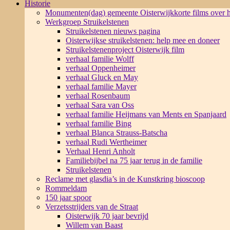
Historie
Monumenten(dag) gemeente Oisterwijk
korte films over
Werkgroep Struikelstenen
Struikelstenen nieuws pagina
Oisterwijkse struikelstenen: help mee en doneer
Struikelstenenproject Oisterwijk film
verhaal familie Wolff
verhaal Oppenheimer
verhaal Gluck en May
verhaal familie Mayer
verhaal Rosenbaum
verhaal Sara van Oss
verhaal familie Heijmans van Ments en Spanjaard
verhaal familie Bing
verhaal Blanca Strauss-Batscha
verhaal Rudi Wertheimer
Verhaal Henri Anholt
Familiebijbel na 75 jaar terug in de familie
Struikelstenen
Reclame met glasdia’s in de Kunstkring bioscoop
Rommeldam
150 jaar spoor
Verzetsstrijders van de Straat
Oisterwijk 70 jaar bevrijd
Willem van Baast