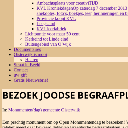
Ambachtsplaats voor creativiTIJD
KVL Kroniekdagen
Op zaterdag 7 december 2013 
anekdotes, foto’s, boekjes, leer, herinneringen en 
Provincie koopt KVL
Leegstand
KVL leerfabriek
Lichtpuntje voor maar 50 cent
Kerkeind tot Linde eind
Buitengebied van O’wijk
Documentaires
Oisterwijk is mooi
Haaren
Straat in Beeld
Contact
uw gift
Gratis Nieuwsbrief
BEZOEK JOODSE BEGRAAFP
In:
Monumenten(dag) gemeente Oisterwijk
Een prachtig monument om op Open Monumentendag te bezoeken! Versc
relatief meest gaaf bewaard gebleven Israëlitische begraafplaatsen is