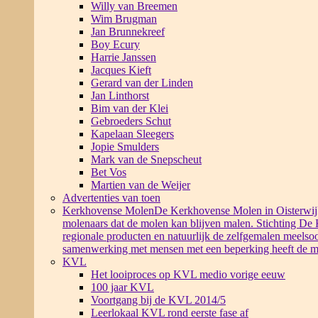
Willy van Breemen
Wim Brugman
Jan Brunnekreef
Boy Ecury
Harrie Janssen
Jacques Kieft
Gerard van der Linden
Jan Linthorst
Bim van der Klei
Gebroeders Schut
Kapelaan Sleegers
Jopie Smulders
Mark van de Snepscheut
Bet Vos
Martien van de Weijer
Advertenties van toen
Kerkhovense Molen
De Kerkhovense Molen in Oisterwijk i
molenaars dat de molen kan blijven malen. Stichting De
regionale producten en natuurlijk de zelfgemalen meelsoo
samenwerking met mensen met een beperking heeft de m
KVL
Het looiproces op KVL medio vorige eeuw
100 jaar KVL
Voortgang bij de KVL 2014/5
Leerlokaal KVL rond eerste fase af