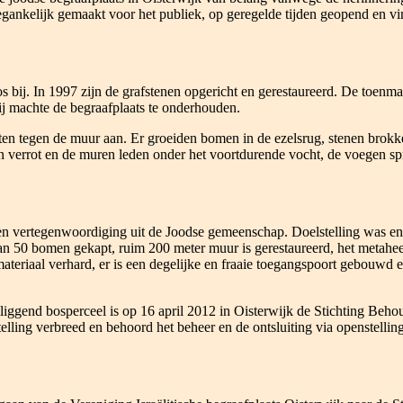
egankelijk gemaakt voor het publiek, op geregelde tijden geopend en vi
s bij. In 1997 zijn de grafstenen opgericht en gerestaureerd. De toenmal
 bij machte de begraafplaats te onderhouden.
n tegen de muur aan. Er groeiden bomen in de ezelsrug, stenen brokke
errot en de muren leden onder het voortdurende vocht, de voegen spr
een vertegenwoordiging uit de Joodse gemeenschap. Doelstelling was en i
50 bomen gekapt, ruim 200 meter muur is gerestaureerd, het metaheerhu
materiaal verhard, er is een degelijke en fraaie toegangspoort gebouwd
iggend bosperceel is op 16 april 2012 in Oisterwijk de Stichting Beho
telling verbreed en behoord het beheer en de ontsluiting via openstellin