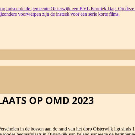
organiseerde de gemeente Oisterwijk een KVL Kroniek Dag. Op deze 
bijzondere voorwerpen zijn de insteek voor een serie korte films.
LAATS OP OMD 2023
holen in de bossen aan de rand van het dorp Oisterwijk ligt sinds 17
 de joodse begraafplaats in Oisterwijk van belang vanwege de herinneri