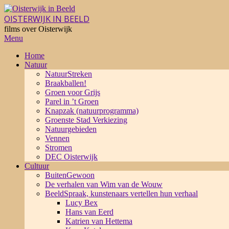
Skip
to
OISTERWIJK IN BEELD
content
films over Oisterwijk
Primary
Menu
Navigation
Home
Menu
Natuur
NatuurStreken
Braakballen!
Groen voor Grijs
Parel in ’t Groen
Knapzak (natuurprogramma)
Groenste Stad Verkiezing
Natuurgebieden
Vennen
Stromen
DEC Oisterwijk
Cultuur
BuitenGewoon
De verhalen van Wim van de Wouw
BeeldSpraak, kunstenaars vertellen hun verhaal
Lucy Bex
Hans van Eerd
Katrien van Hettema