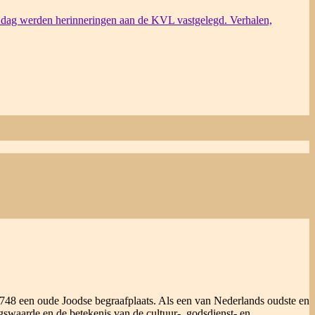
dag werden herinneringen aan de KVL vastgelegd. Verhalen,
48 een oude Joodse begraafplaats. Als een van Nederlands oudste en
ngswaarde en de betekenis van de cultuur-, godsdienst- en