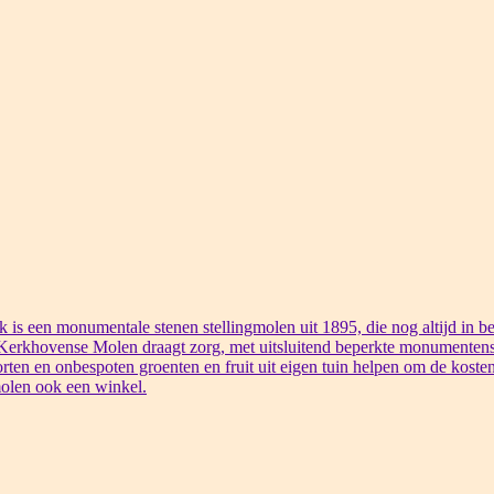
s een monumentale stenen stellingmolen uit 1895, die nog altijd in bed
 Kerkhovense Molen draagt zorg, met uitsluitend beperkte monumentens
rten en onbespoten groenten en fruit uit eigen tuin helpen om de kosten
olen ook een winkel.