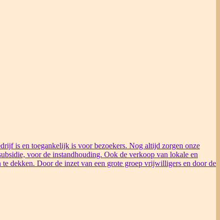
rijf is en toegankelijk is voor bezoekers. Nog altijd zorgen onze
ubsidie, voor de instandhouding. Ook de verkoop van lokale en
 te dekken. Door de inzet van een grote groep vrijwilligers en door de