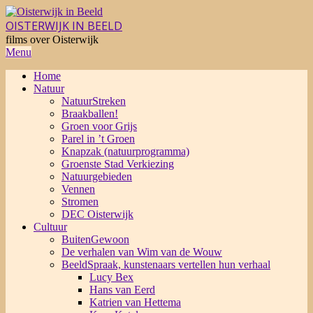
Skip
to
OISTERWIJK IN BEELD
content
films over Oisterwijk
Primary
Menu
Navigation
Home
Menu
Natuur
NatuurStreken
Braakballen!
Groen voor Grijs
Parel in ’t Groen
Knapzak (natuurprogramma)
Groenste Stad Verkiezing
Natuurgebieden
Vennen
Stromen
DEC Oisterwijk
Cultuur
BuitenGewoon
De verhalen van Wim van de Wouw
BeeldSpraak, kunstenaars vertellen hun verhaal
Lucy Bex
Hans van Eerd
Katrien van Hettema