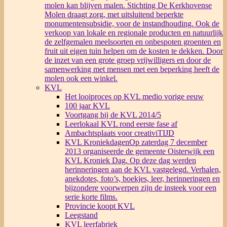
molen kan blijven malen. Stichting De Kerkhovense
Molen draagt zorg, met uitsluitend beperkte
monumentensubsidie, voor de instandhouding. Ook de
verkoop van lokale en regionale producten en natuurlijk
de zelfgemalen meelsoorten en onbespoten groenten en
fruit uit eigen tuin helpen om de kosten te dekken. Door
de inzet van een grote groep vrijwilligers en door de
samenwerking met mensen met een beperking heeft de
molen ook een winkel.
KVL
Het looiproces op KVL medio vorige eeuw
100 jaar KVL
Voortgang bij de KVL 2014/5
Leerlokaal KVL rond eerste fase af
Ambachtsplaats voor creativiTIJD
KVL Kroniekdagen
Op zaterdag 7 december
2013 organiseerde de gemeente Oisterwijk een
KVL Kroniek Dag. Op deze dag werden
herinneringen aan de KVL vastgelegd. Verhalen,
anekdotes, foto’s, boekjes, leer, herinneringen en
bijzondere voorwerpen zijn de insteek voor een
serie korte films.
Provincie koopt KVL
Leegstand
KVL leerfabriek