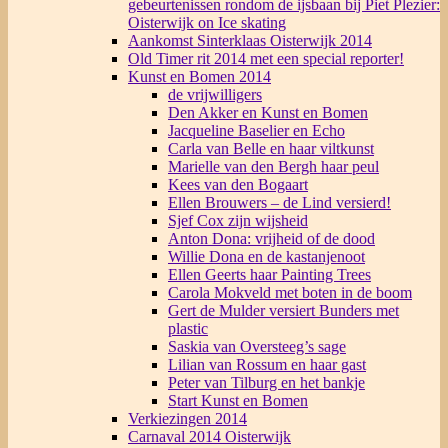
gebeurtenissen rondom de ijsbaan bij Piet Plezier:
Oisterwijk on Ice skating
Aankomst Sinterklaas Oisterwijk 2014
Old Timer rit 2014 met een special reporter!
Kunst en Bomen 2014
de vrijwilligers
Den Akker en Kunst en Bomen
Jacqueline Baselier en Echo
Carla van Belle en haar viltkunst
Marielle van den Bergh haar peul
Kees van den Bogaart
Ellen Brouwers – de Lind versierd!
Sjef Cox zijn wijsheid
Anton Dona: vrijheid of de dood
Willie Dona en de kastanjenoot
Ellen Geerts haar Painting Trees
Carola Mokveld met boten in de boom
Gert de Mulder versiert Bunders met
plastic
Saskia van Oversteeg’s sage
Lilian van Rossum en haar gast
Peter van Tilburg en het bankje
Start Kunst en Bomen
Verkiezingen 2014
Carnaval 2014 Oisterwijk