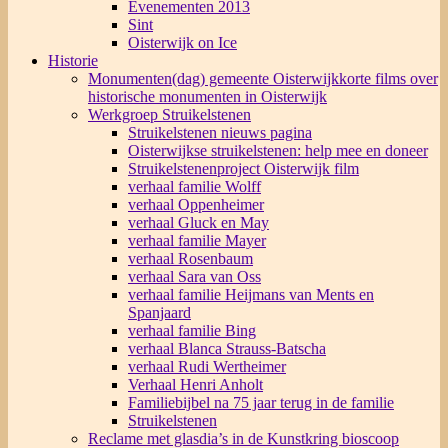
Evenementen 2013
Sint
Oisterwijk on Ice
Historie
Monumenten(dag) gemeente Oisterwijk
korte films over
historische monumenten in Oisterwijk
Werkgroep Struikelstenen
Struikelstenen nieuws pagina
Oisterwijkse struikelstenen: help mee en doneer
Struikelstenenproject Oisterwijk film
verhaal familie Wolff
verhaal Oppenheimer
verhaal Gluck en May
verhaal familie Mayer
verhaal Rosenbaum
verhaal Sara van Oss
verhaal familie Heijmans van Ments en
Spanjaard
verhaal familie Bing
verhaal Blanca Strauss-Batscha
verhaal Rudi Wertheimer
Verhaal Henri Anholt
Familiebijbel na 75 jaar terug in de familie
Struikelstenen
Reclame met glasdia’s in de Kunstkring bioscoop