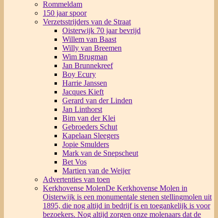
Rommeldam
150 jaar spoor
Verzetsstrijders van de Straat
Oisterwijk 70 jaar bevrijd
Willem van Baast
Willy van Breemen
Wim Brugman
Jan Brunnekreef
Boy Ecury
Harrie Janssen
Jacques Kieft
Gerard van der Linden
Jan Linthorst
Bim van der Klei
Gebroeders Schut
Kapelaan Sleegers
Jopie Smulders
Mark van de Snepscheut
Bet Vos
Martien van de Weijer
Advertenties van toen
Kerkhovense Molen
De Kerkhovense Molen in
Oisterwijk is een monumentale stenen stellingmolen uit
1895, die nog altijd in bedrijf is en toegankelijk is voor
bezoekers. Nog altijd zorgen onze molenaars dat de