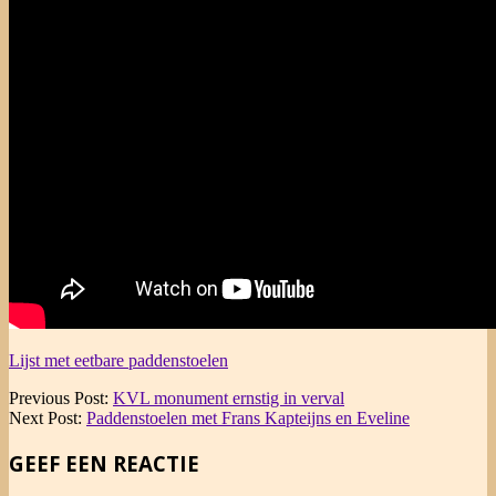
Lijst met eetbare paddenstoelen
2017-
Previous Post:
KVL monument ernstig in verval
10-
Next Post:
Paddenstoelen met Frans Kapteijns en Eveline
09
GEEF EEN REACTIE