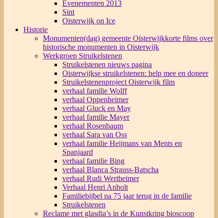
Evenementen 2013
Sint
Oisterwijk on Ice
Historie
Monumenten(dag) gemeente Oisterwijk
korte films over
historische monumenten in Oisterwijk
Werkgroep Struikelstenen
Struikelstenen nieuws pagina
Oisterwijkse struikelstenen: help mee en doneer
Struikelstenenproject Oisterwijk film
verhaal familie Wolff
verhaal Oppenheimer
verhaal Gluck en May
verhaal familie Mayer
verhaal Rosenbaum
verhaal Sara van Oss
verhaal familie Heijmans van Ments en
Spanjaard
verhaal familie Bing
verhaal Blanca Strauss-Batscha
verhaal Rudi Wertheimer
Verhaal Henri Anholt
Familiebijbel na 75 jaar terug in de familie
Struikelstenen
Reclame met glasdia’s in de Kunstkring bioscoop