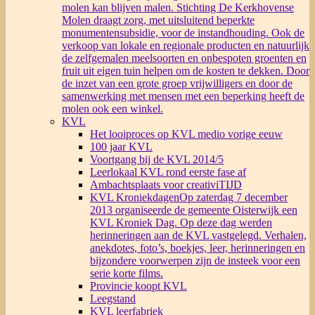
molen kan blijven malen. Stichting De Kerkhovense
Molen draagt zorg, met uitsluitend beperkte
monumentensubsidie, voor de instandhouding. Ook de
verkoop van lokale en regionale producten en natuurlijk
de zelfgemalen meelsoorten en onbespoten groenten en
fruit uit eigen tuin helpen om de kosten te dekken. Door
de inzet van een grote groep vrijwilligers en door de
samenwerking met mensen met een beperking heeft de
molen ook een winkel.
KVL
Het looiproces op KVL medio vorige eeuw
100 jaar KVL
Voortgang bij de KVL 2014/5
Leerlokaal KVL rond eerste fase af
Ambachtsplaats voor creativiTIJD
KVL Kroniekdagen
Op zaterdag 7 december
2013 organiseerde de gemeente Oisterwijk een
KVL Kroniek Dag. Op deze dag werden
herinneringen aan de KVL vastgelegd. Verhalen,
anekdotes, foto’s, boekjes, leer, herinneringen en
bijzondere voorwerpen zijn de insteek voor een
serie korte films.
Provincie koopt KVL
Leegstand
KVL leerfabriek