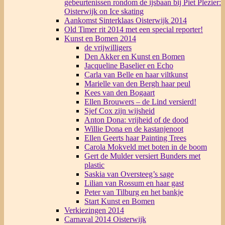
gebeurtenissen rondom de ijsbaan bij Piet Plezier:
Oisterwijk on Ice skating
Aankomst Sinterklaas Oisterwijk 2014
Old Timer rit 2014 met een special reporter!
Kunst en Bomen 2014
de vrijwilligers
Den Akker en Kunst en Bomen
Jacqueline Baselier en Echo
Carla van Belle en haar viltkunst
Marielle van den Bergh haar peul
Kees van den Bogaart
Ellen Brouwers – de Lind versierd!
Sjef Cox zijn wijsheid
Anton Dona: vrijheid of de dood
Willie Dona en de kastanjenoot
Ellen Geerts haar Painting Trees
Carola Mokveld met boten in de boom
Gert de Mulder versiert Bunders met
plastic
Saskia van Oversteeg’s sage
Lilian van Rossum en haar gast
Peter van Tilburg en het bankje
Start Kunst en Bomen
Verkiezingen 2014
Carnaval 2014 Oisterwijk