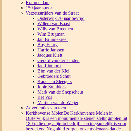
Rommeldam
150 jaar spoor
Verzetsstrijders van de Straat
Oisterwijk 70 jaar bevrijd
Willem van Baast
Willy van Breemen
Wim Brugman
Jan Brunnekreef
Boy Ecury
Harrie Janssen
Jacques Kieft
Gerard van der Linden
Jan Linthorst
Bim van der Klei
Gebroeders Schut
Kapelaan Sleegers
Jopie Smulders
Mark van de Snepscheut
Bet Vos
Martien van de Weijer
Advertenties van toen
Kerkhovense Molen
De Kerkhovense Molen in
Oisterwijk is een monumentale stenen stellingmolen uit
1895, die nog altijd in bedrijf is en toegankelijk is voor
bezoekers. Nog altijd zorgen onze molenaars dat de