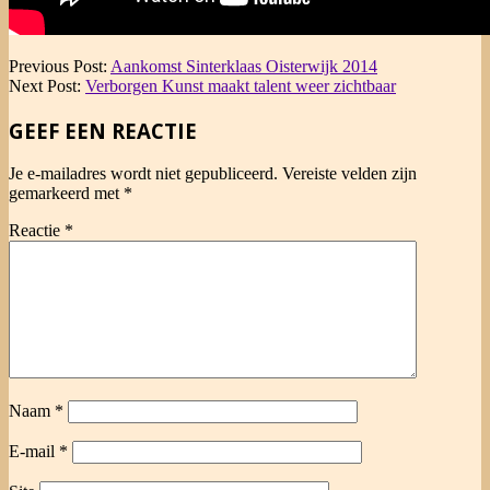
2014-
Previous Post:
Aankomst Sinterklaas Oisterwijk 2014
11-
Next Post:
Verborgen Kunst maakt talent weer zichtbaar
23
GEEF EEN REACTIE
Je e-mailadres wordt niet gepubliceerd.
Vereiste velden zijn
gemarkeerd met
*
Reactie
*
Naam
*
E-mail
*