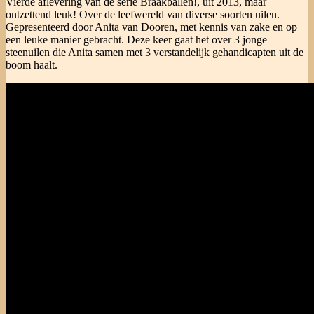
Vierde aflevering van de serie Braakballen!, uit 2013, maar
ontzettend leuk! Over de leefwereld van diverse soorten uilen.
Gepresenteerd door Anita van Dooren, met kennis van zake en op
een leuke manier gebracht. Deze keer gaat het over 3 jonge
steenuilen die Anita samen met 3 verstandelijk gehandicapten uit de
boom haalt.