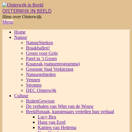
Skip
to
OISTERWIJK IN BEELD
content
films over Oisterwijk
Primary
Menu
Navigation
Home
Menu
Natuur
NatuurStreken
Braakballen!
Groen voor Grijs
Parel in ’t Groen
Knapzak (natuurprogramma)
Groenste Stad Verkiezing
Natuurgebieden
Vennen
Stromen
DEC Oisterwijk
Cultuur
BuitenGewoon
De verhalen van Wim van de Wouw
BeeldSpraak, kunstenaars vertellen hun verhaal
Lucy Bex
Hans van Eerd
Katrien van Hettema