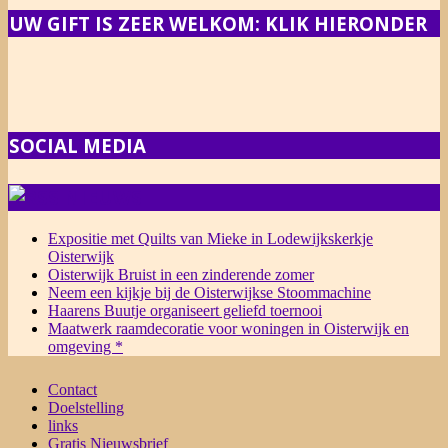
UW GIFT IS ZEER WELKOM: KLIK HIERONDER
SOCIAL MEDIA
NIEUWS
Expositie met Quilts van Mieke in Lodewijkskerkje
Oisterwijk
Oisterwijk Bruist in een zinderende zomer
Neem een kijkje bij de Oisterwijkse Stoommachine
Haarens Buutje organiseert geliefd toernooi
Maatwerk raamdecoratie voor woningen in Oisterwijk en
omgeving *
Contact
Doelstelling
links
Gratis Nieuwsbrief