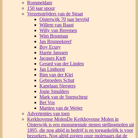
Rommeldam
150 jaar spoor
Verzetsstrijders van de Straat
Oisterwijk 70 jaar bevrijd
Willem van Baast
Willy van Breemen
Wim Brugman
Jan Brunnekreef
Boy Ecury
Harrie Janssen
Jacques Kieft
Gerard van der Linden
Jan Linthorst
Bim van der Klei
Gebroeders Schut
Kapelaan Sleegers
Jopie Smulders
Mark van de Snepscheut
Bet Vos
Martien van de Weijer
Advertenties van toen
Kerkhovense Molen
De Kerkhovense Molen in
Oisterwijk is een monumentale stenen stellingmolen uit
1895, die nog altijd in bedrijf is en toegankelijk is voor
bezoekers. Nog altijd zorgen onze molenaars dat de