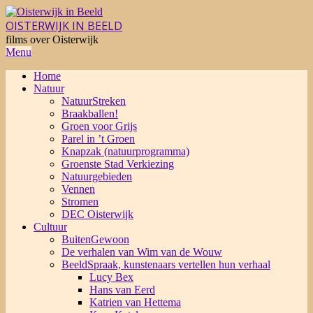
Skip
to
OISTERWIJK IN BEELD
content
films over Oisterwijk
Primary
Menu
Navigation
Home
Menu
Natuur
NatuurStreken
Braakballen!
Groen voor Grijs
Parel in ’t Groen
Knapzak (natuurprogramma)
Groenste Stad Verkiezing
Natuurgebieden
Vennen
Stromen
DEC Oisterwijk
Cultuur
BuitenGewoon
De verhalen van Wim van de Wouw
BeeldSpraak, kunstenaars vertellen hun verhaal
Lucy Bex
Hans van Eerd
Katrien van Hettema