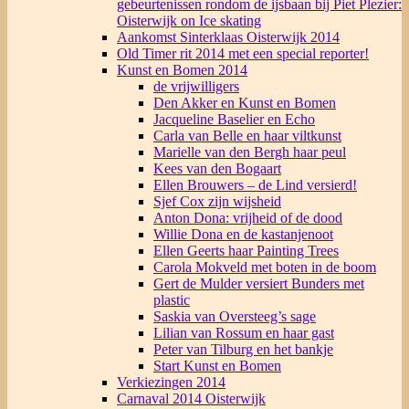
gebeurtenissen rondom de ijsbaan bij Piet Plezier:
Oisterwijk on Ice skating
Aankomst Sinterklaas Oisterwijk 2014
Old Timer rit 2014 met een special reporter!
Kunst en Bomen 2014
de vrijwilligers
Den Akker en Kunst en Bomen
Jacqueline Baselier en Echo
Carla van Belle en haar viltkunst
Marielle van den Bergh haar peul
Kees van den Bogaart
Ellen Brouwers – de Lind versierd!
Sjef Cox zijn wijsheid
Anton Dona: vrijheid of de dood
Willie Dona en de kastanjenoot
Ellen Geerts haar Painting Trees
Carola Mokveld met boten in de boom
Gert de Mulder versiert Bunders met
plastic
Saskia van Oversteeg’s sage
Lilian van Rossum en haar gast
Peter van Tilburg en het bankje
Start Kunst en Bomen
Verkiezingen 2014
Carnaval 2014 Oisterwijk