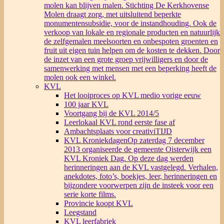
molen kan blijven malen. Stichting De Kerkhovense
Molen draagt zorg, met uitsluitend beperkte
monumentensubsidie, voor de instandhouding. Ook de
verkoop van lokale en regionale producten en natuurlijk
de zelfgemalen meelsoorten en onbespoten groenten en
fruit uit eigen tuin helpen om de kosten te dekken. Door
de inzet van een grote groep vrijwilligers en door de
samenwerking met mensen met een beperking heeft de
molen ook een winkel.
KVL
Het looiproces op KVL medio vorige eeuw
100 jaar KVL
Voortgang bij de KVL 2014/5
Leerlokaal KVL rond eerste fase af
Ambachtsplaats voor creativiTIJD
KVL Kroniekdagen
Op zaterdag 7 december
2013 organiseerde de gemeente Oisterwijk een
KVL Kroniek Dag. Op deze dag werden
herinneringen aan de KVL vastgelegd. Verhalen,
anekdotes, foto’s, boekjes, leer, herinneringen en
bijzondere voorwerpen zijn de insteek voor een
serie korte films.
Provincie koopt KVL
Leegstand
KVL leerfabriek