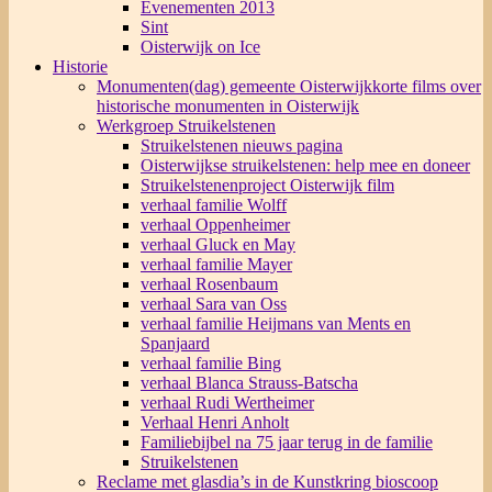
Evenementen 2013
Sint
Oisterwijk on Ice
Historie
Monumenten(dag) gemeente Oisterwijk
korte films over
historische monumenten in Oisterwijk
Werkgroep Struikelstenen
Struikelstenen nieuws pagina
Oisterwijkse struikelstenen: help mee en doneer
Struikelstenenproject Oisterwijk film
verhaal familie Wolff
verhaal Oppenheimer
verhaal Gluck en May
verhaal familie Mayer
verhaal Rosenbaum
verhaal Sara van Oss
verhaal familie Heijmans van Ments en
Spanjaard
verhaal familie Bing
verhaal Blanca Strauss-Batscha
verhaal Rudi Wertheimer
Verhaal Henri Anholt
Familiebijbel na 75 jaar terug in de familie
Struikelstenen
Reclame met glasdia’s in de Kunstkring bioscoop