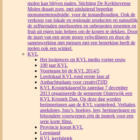
molen kan blijven malen. Stichting De Kerkhovense
Molen draagt zorg, met uitsluitend beperkte
monumentensubsidie, voor de instandhouding. Ook de
verkoop van lokale en regionale producten en natuurlijk
de zelfgemalen meelsoorten en onbespoten groenten en
fruit uit eigen tuin helpen om de kosten te dekken. Door
de inzet van een grote groep vrijwilligers en door de
samenwerking met mensen met een beperking heeft de
molen ook een winkel.
KVL
Het looiproces op KVL medio vorige eeuw
100 jaar KVL
Voortgang bij de KVL 2014/5
Leerlokaal KVL rond eerste fase af
Ambachtsplaats voor creativiTIJD
KVL Kroniekdagen
Op zaterdag 7 december
2013 organiseerde de gemeente Oisterwijk een
KVL Kroniek Dag. Op deze dag werden
herinneringen aan de KVL vastgelegd. Verhalen,
anekdotes, foto’s, boekjes, leer, herinneringen en
bijzondere voorwerpen zijn de insteek voor een
serie korte films.
Provincie koopt KVL
Leegstand
KVL leerfabriek