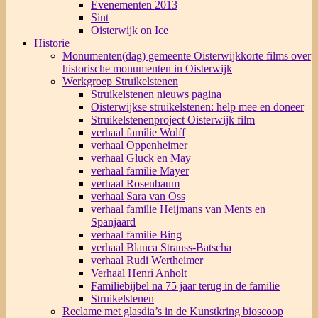
Evenementen 2013
Sint
Oisterwijk on Ice
Historie
Monumenten(dag) gemeente Oisterwijk
korte films over
historische monumenten in Oisterwijk
Werkgroep Struikelstenen
Struikelstenen nieuws pagina
Oisterwijkse struikelstenen: help mee en doneer
Struikelstenenproject Oisterwijk film
verhaal familie Wolff
verhaal Oppenheimer
verhaal Gluck en May
verhaal familie Mayer
verhaal Rosenbaum
verhaal Sara van Oss
verhaal familie Heijmans van Ments en
Spanjaard
verhaal familie Bing
verhaal Blanca Strauss-Batscha
verhaal Rudi Wertheimer
Verhaal Henri Anholt
Familiebijbel na 75 jaar terug in de familie
Struikelstenen
Reclame met glasdia’s in de Kunstkring bioscoop