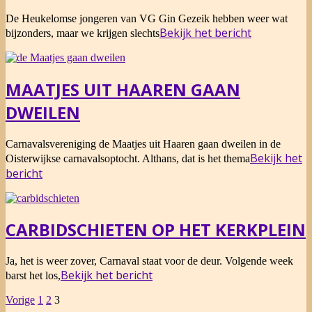
2015-
De Heukelomse jongeren van VG Gin Gezeik hebben weer wat
02-
Bekijk het bericht
bijzonders, maar we krijgen slechts
11
MAATJES UIT HAAREN GAAN
DWEILEN
2015-
Carnavalsvereniging de Maatjes uit Haaren gaan dweilen in de
02-
Bekijk het
Oisterwijkse carnavalsoptocht. Althans, dat is het thema
10
bericht
CARBIDSCHIETEN OP HET KERKPLEIN
2015-
Ja, het is weer zover, Carnaval staat voor de deur. Volgende week
02-
Bekijk het bericht
barst het los,
07
BERICHTEN
Vorige
1
2
3