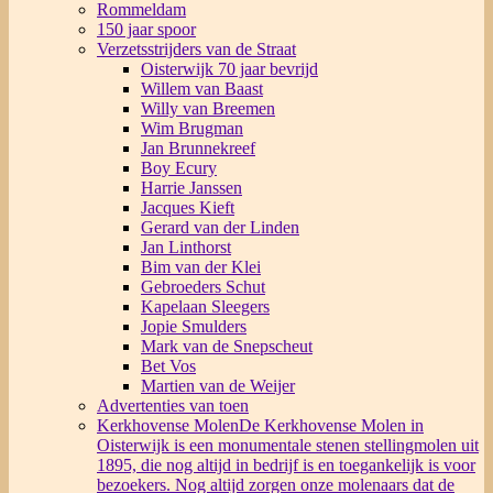
Rommeldam
150 jaar spoor
Verzetsstrijders van de Straat
Oisterwijk 70 jaar bevrijd
Willem van Baast
Willy van Breemen
Wim Brugman
Jan Brunnekreef
Boy Ecury
Harrie Janssen
Jacques Kieft
Gerard van der Linden
Jan Linthorst
Bim van der Klei
Gebroeders Schut
Kapelaan Sleegers
Jopie Smulders
Mark van de Snepscheut
Bet Vos
Martien van de Weijer
Advertenties van toen
Kerkhovense Molen
De Kerkhovense Molen in
Oisterwijk is een monumentale stenen stellingmolen uit
1895, die nog altijd in bedrijf is en toegankelijk is voor
bezoekers. Nog altijd zorgen onze molenaars dat de