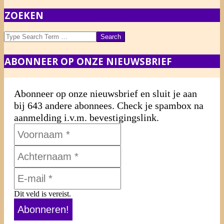
PAGINERING
ZOEKEN
Search
ABONNEER OP ONZE NIEUWSBRIEF
Abonneer op onze nieuwsbrief en sluit je aan
bij 643 andere abonnees. Check je spambox na
aanmelding i.v.m. bevestigingslink.
Dit veld is vereist.