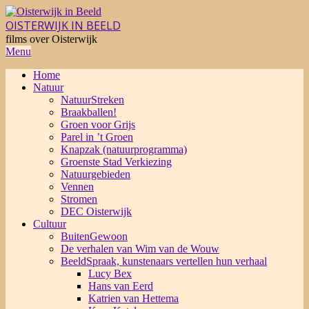
Skip
to
OISTERWIJK IN BEELD
content
films over Oisterwijk
Primary
Menu
Navigation
Home
Menu
Natuur
NatuurStreken
Braakballen!
Groen voor Grijs
Parel in ’t Groen
Knapzak (natuurprogramma)
Groenste Stad Verkiezing
Natuurgebieden
Vennen
Stromen
DEC Oisterwijk
Cultuur
BuitenGewoon
De verhalen van Wim van de Wouw
BeeldSpraak, kunstenaars vertellen hun verhaal
Lucy Bex
Hans van Eerd
Katrien van Hettema