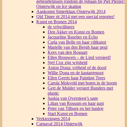
gebeurtenissen rondom de ijsbaan bij Piet Plezier:
Oisterwijk on Ice skating
Aankomst Sinterklaas Oisterwijk 2014
Old Timer rit 2014 met een special reporter!
Kunst en Bomen 2014
de vrijwilligers
Den Akker en Kunst en Bomen
Jacqueline Baselier en Echo
Carla van Belle en haar viltkunst
Marielle van den Bergh haar peul
Kees van den Bogaart
Ellen Brouwers – de Lind versierd!
Sjef Cox zijn wijsheid
Anton Dona: vrijheid of de dood
Willie Dona en de kastanjenoot
Ellen Geerts haar Painting Trees
Carola Mokveld met boten in de boom
Gert de Mulder versiert Bunders met
plastic
Saskia van Oversteeg’s sage
Lilian van Rossum en haar gast
Peter van Tilburg en het bankje
Start Kunst en Bomen
Verkiezingen 2014
Carnaval 2014 Oisterwijk