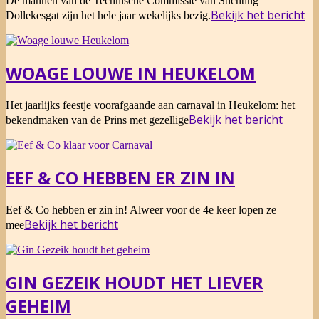
De mannen van de Technische Commissie van Stichting
02-
Bekijk het bericht
Dollekesgat zijn het hele jaar wekelijks bezig.
13
WOAGE LOUWE IN HEUKELOM
2015-
Het jaarlijks feestje voorafgaande aan carnaval in Heukelom: het
02-
Bekijk het bericht
bekendmaken van de Prins met gezellige
12
EEF & CO HEBBEN ER ZIN IN
2015-
Eef & Co hebben er zin in! Alweer voor de 4e keer lopen ze
02-
Bekijk het bericht
mee
12
GIN GEZEIK HOUDT HET LIEVER
GEHEIM