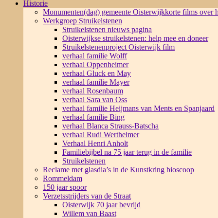
Historie
Monumenten(dag) gemeente Oisterwijk
korte films over
Werkgroep Struikelstenen
Struikelstenen nieuws pagina
Oisterwijkse struikelstenen: help mee en doneer
Struikelstenenproject Oisterwijk film
verhaal familie Wolff
verhaal Oppenheimer
verhaal Gluck en May
verhaal familie Mayer
verhaal Rosenbaum
verhaal Sara van Oss
verhaal familie Heijmans van Ments en Spanjaard
verhaal familie Bing
verhaal Blanca Strauss-Batscha
verhaal Rudi Wertheimer
Verhaal Henri Anholt
Familiebijbel na 75 jaar terug in de familie
Struikelstenen
Reclame met glasdia’s in de Kunstkring bioscoop
Rommeldam
150 jaar spoor
Verzetsstrijders van de Straat
Oisterwijk 70 jaar bevrijd
Willem van Baast