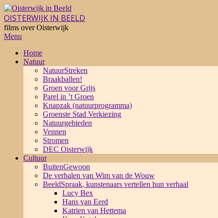
Skip
to
OISTERWIJK IN BEELD
content
films over Oisterwijk
Primary
Menu
Navigation
Home
Menu
Natuur
NatuurStreken
Braakballen!
Groen voor Grijs
Parel in ’t Groen
Knapzak (natuurprogramma)
Groenste Stad Verkiezing
Natuurgebieden
Vennen
Stromen
DEC Oisterwijk
Cultuur
BuitenGewoon
De verhalen van Wim van de Wouw
BeeldSpraak, kunstenaars vertellen hun verhaal
Lucy Bex
Hans van Eerd
Katrien van Hettema