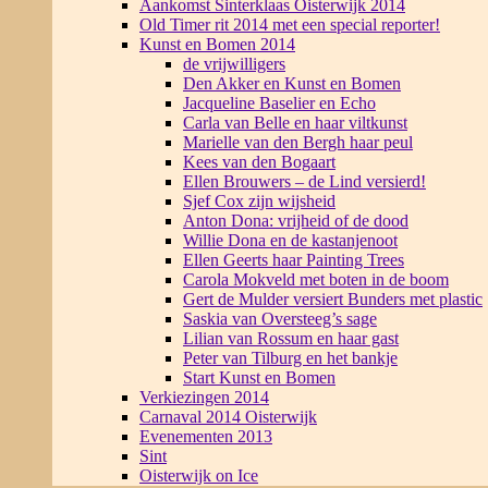
Aankomst Sinterklaas Oisterwijk 2014
Old Timer rit 2014 met een special reporter!
Kunst en Bomen 2014
de vrijwilligers
Den Akker en Kunst en Bomen
Jacqueline Baselier en Echo
Carla van Belle en haar viltkunst
Marielle van den Bergh haar peul
Kees van den Bogaart
Ellen Brouwers – de Lind versierd!
Sjef Cox zijn wijsheid
Anton Dona: vrijheid of de dood
Willie Dona en de kastanjenoot
Ellen Geerts haar Painting Trees
Carola Mokveld met boten in de boom
Gert de Mulder versiert Bunders met plastic
Saskia van Oversteeg’s sage
Lilian van Rossum en haar gast
Peter van Tilburg en het bankje
Start Kunst en Bomen
Verkiezingen 2014
Carnaval 2014 Oisterwijk
Evenementen 2013
Sint
Oisterwijk on Ice