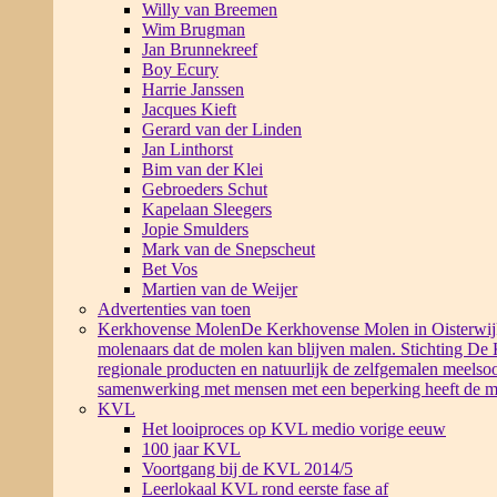
Willy van Breemen
Wim Brugman
Jan Brunnekreef
Boy Ecury
Harrie Janssen
Jacques Kieft
Gerard van der Linden
Jan Linthorst
Bim van der Klei
Gebroeders Schut
Kapelaan Sleegers
Jopie Smulders
Mark van de Snepscheut
Bet Vos
Martien van de Weijer
Advertenties van toen
Kerkhovense Molen
De Kerkhovense Molen in Oisterwijk i
molenaars dat de molen kan blijven malen. Stichting De
regionale producten en natuurlijk de zelfgemalen meelsoo
samenwerking met mensen met een beperking heeft de m
KVL
Het looiproces op KVL medio vorige eeuw
100 jaar KVL
Voortgang bij de KVL 2014/5
Leerlokaal KVL rond eerste fase af