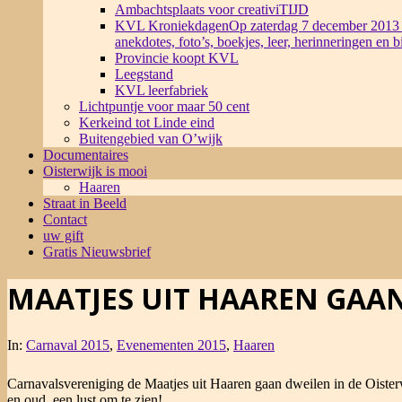
Ambachtsplaats voor creativiTIJD
KVL Kroniekdagen
Op zaterdag 7 december 2013 
anekdotes, foto’s, boekjes, leer, herinneringen en 
Provincie koopt KVL
Leegstand
KVL leerfabriek
Lichtpuntje voor maar 50 cent
Kerkeind tot Linde eind
Buitengebied van O’wijk
Documentaires
Oisterwijk is mooi
Haaren
Straat in Beeld
Contact
uw gift
Gratis Nieuwsbrief
MAATJES UIT HAAREN GAA
In:
Carnaval 2015
,
Evenementen 2015
,
Haaren
Carnavalsvereniging de Maatjes uit Haaren gaan dweilen in de Oisterw
en oud, een lust om te zien!