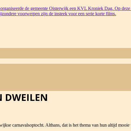
organiseerde de gemeente Oisterwijk een KVL Kroniek Dag. Op deze 
bijzondere voorwerpen zijn de insteek voor een serie korte films.
N DWEILEN
ijkse carnavalsoptocht. Althans, dat is het thema van hun altijd mooi