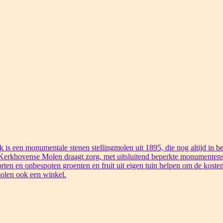
s een monumentale stenen stellingmolen uit 1895, die nog altijd in bed
 Kerkhovense Molen draagt zorg, met uitsluitend beperkte monumentens
rten en onbespoten groenten en fruit uit eigen tuin helpen om de kosten
olen ook een winkel.