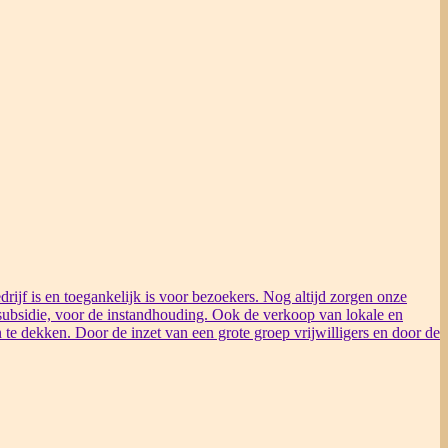
rijf is en toegankelijk is voor bezoekers. Nog altijd zorgen onze
ubsidie, voor de instandhouding. Ook de verkoop van lokale en
 te dekken. Door de inzet van een grote groep vrijwilligers en door de