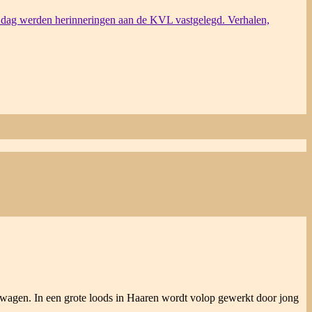
dag werden herinneringen aan de KVL vastgelegd. Verhalen,
e wagen. In een grote loods in Haaren wordt volop gewerkt door jong