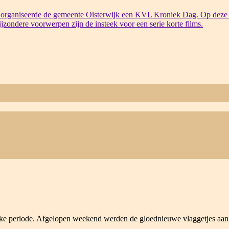
organiseerde de gemeente Oisterwijk een KVL Kroniek Dag. Op deze 
bijzondere voorwerpen zijn de insteek voor een serie korte films.
kke periode. Afgelopen weekend werden de gloednieuwe vlaggetjes aan 5