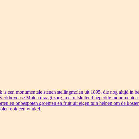
s een monumentale stenen stellingmolen uit 1895, die nog altijd in bed
 Kerkhovense Molen draagt zorg, met uitsluitend beperkte monumentens
rten en onbespoten groenten en fruit uit eigen tuin helpen om de kosten
olen ook een winkel.