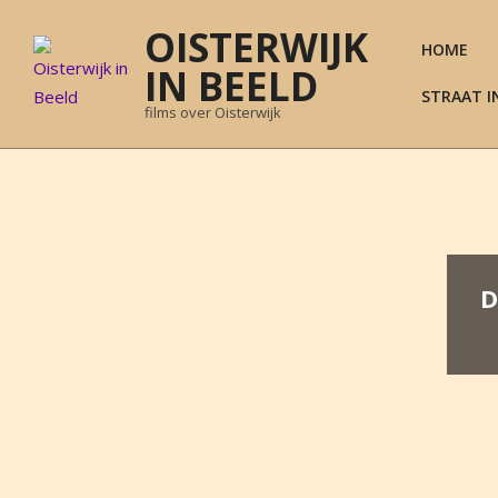
Skip
OISTERWIJK
to
HOME
content
IN BEELD
STRAAT I
films over Oisterwijk
D