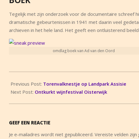
BOEK
Tegelijk met zijn onderzoek voor de documentaire schreef h
dramatische gebeurtenissen in 1941 met daarin veel gedetaill
archieven in het hele land. Het geeft een ontluisterend beel
omdlag boek van Ad van den Oord
2023-
06-
Previous Post:
Torenvalknestje op Landpark Assisie
18
Next Post:
Ontkurkt wijnfestival Oisterwijk
GEEF EEN REACTIE
Je e-mailadres wordt niet gepubliceerd.
Vereiste velden zij