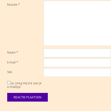
Reactie
*
Naam
*
E-mail
*
Site
Ja, voeg mij toe aan je
e-maillijst