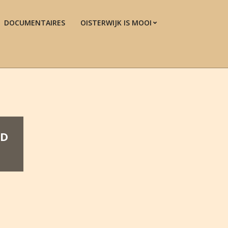
DOCUMENTAIRES
OISTERWIJK IS MOOI
Prim
Navi
Men
ND