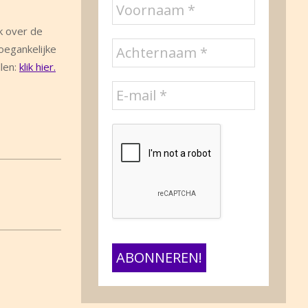
k over de
oegankelijke
llen:
klik hier.