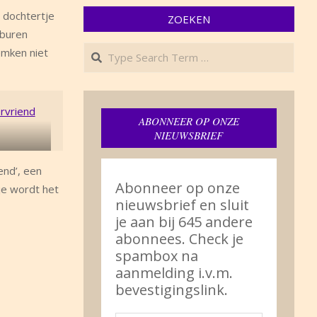
n dochtertje
ZOEKEN
 buren
Search
emken niet
ABONNEER OP ONZE
NIEUWSBRIEF
end’, een
Abonneer op onze
je wordt het
nieuwsbrief en sluit
je aan bij 645 andere
abonnees. Check je
spambox na
aanmelding i.v.m.
bevestigingslink.