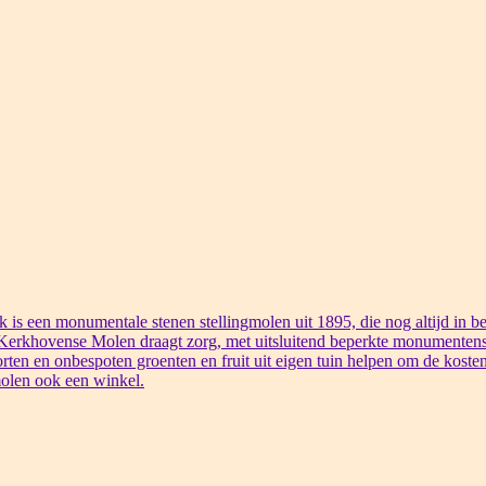
s een monumentale stenen stellingmolen uit 1895, die nog altijd in bed
 Kerkhovense Molen draagt zorg, met uitsluitend beperkte monumentens
rten en onbespoten groenten en fruit uit eigen tuin helpen om de kosten
olen ook een winkel.