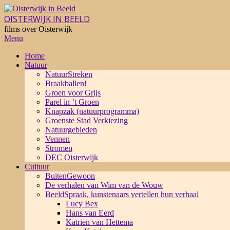
Skip
to
OISTERWIJK IN BEELD
content
films over Oisterwijk
Primary
Menu
Navigation
Home
Menu
Natuur
NatuurStreken
Braakballen!
Groen voor Grijs
Parel in ’t Groen
Knapzak (natuurprogramma)
Groenste Stad Verkiezing
Natuurgebieden
Vennen
Stromen
DEC Oisterwijk
Cultuur
BuitenGewoon
De verhalen van Wim van de Wouw
BeeldSpraak, kunstenaars vertellen hun verhaal
Lucy Bex
Hans van Eerd
Katrien van Hettema