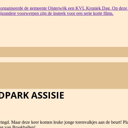
organiseerde de gemeente Oisterwijk een KVL Kroniek Dag. Op deze 
bijzondere voorwerpen zijn de insteek voor een serie korte films.
PARK ASSISIE
eringd. Maar deze keer komen leuke jonge torenvalkjes aan de beurt! Pl
ing van Braakballen!