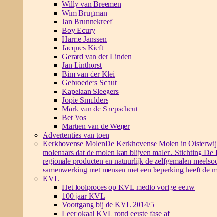
Willy van Breemen
Wim Brugman
Jan Brunnekreef
Boy Ecury
Harrie Janssen
Jacques Kieft
Gerard van der Linden
Jan Linthorst
Bim van der Klei
Gebroeders Schut
Kapelaan Sleegers
Jopie Smulders
Mark van de Snepscheut
Bet Vos
Martien van de Weijer
Advertenties van toen
Kerkhovense Molen
De Kerkhovense Molen in Oisterwijk i
molenaars dat de molen kan blijven malen. Stichting De
regionale producten en natuurlijk de zelfgemalen meelsoo
samenwerking met mensen met een beperking heeft de m
KVL
Het looiproces op KVL medio vorige eeuw
100 jaar KVL
Voortgang bij de KVL 2014/5
Leerlokaal KVL rond eerste fase af