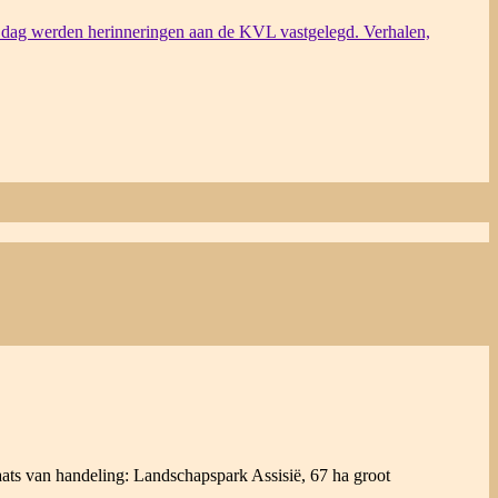
dag werden herinneringen aan de KVL vastgelegd. Verhalen,
aats van handeling: Landschapspark Assisië, 67 ha groot