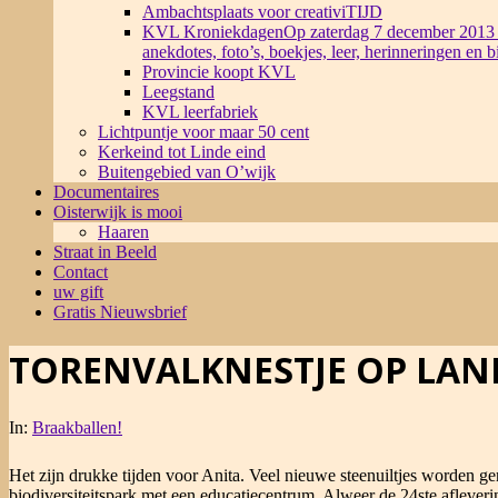
Ambachtsplaats voor creativiTIJD
KVL Kroniekdagen
Op zaterdag 7 december 2013 
anekdotes, foto’s, boekjes, leer, herinneringen en 
Provincie koopt KVL
Leegstand
KVL leerfabriek
Lichtpuntje voor maar 50 cent
Kerkeind tot Linde eind
Buitengebied van O’wijk
Documentaires
Oisterwijk is mooi
Haaren
Straat in Beeld
Contact
uw gift
Gratis Nieuwsbrief
TORENVALKNESTJE OP LAND
In:
Braakballen!
Het zijn drukke tijden voor Anita. Veel nieuwe steenuiltjes worden g
biodiversiteitspark met een educatiecentrum. Alweer de 24ste aflever