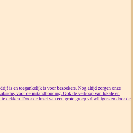
rijf is en toegankelijk is voor bezoekers. Nog altijd zorgen onze
ubsidie, voor de instandhouding. Ook de verkoop van lokale en
 te dekken. Door de inzet van een grote groep vrijwilligers en door de