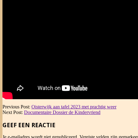
2023-
Previous Post:
Oisterwijk aan tafel 2023 met prachtig weer
06-
Next Post:
Documentaire Dossier de Kindervriend
07
GEEF EEN REACTIE
Je e-mailadres wordt niet gepubliceerd.
Vereiste velden zijn gemarke