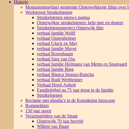
Historie
Monumenten(dag) gemeente Oisterwijk
korte films over
Werkgroep Struikelstenen
Struikelstenen nieuws pagina
Oisterwijkse struikelstenen: help mee en doneer
Struikelstenenproject Oisterwijk film
verhaal familie Wolff
verhaal Oppenheimer
verhaal Gluck en May
verhaal familie Mayer
verhaal Rosenbaum
verhaal Sara van Oss
verhaal familie Heijmans van Ments en Spanjaard
verhaal familie Bing
verhaal Blanca Strauss-Batscha
verhaal Rudi Wertheimer
Verhaal Henri Anholt
Familiebijbel na 75 jaar terug in de familie
Struikelstenen
Reclame met glasdia’s in de Kunstkring bioscoop
Rommeldam
150 jaar spoor
Verzetsstrijders van de Straat
Oisterwijk 70 jaar bevrijd
Willem van Baast