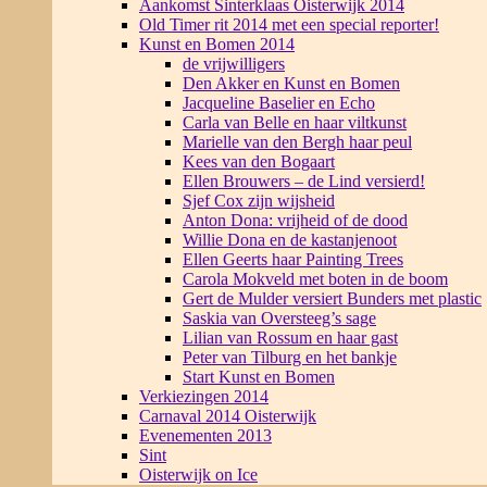
Aankomst Sinterklaas Oisterwijk 2014
Old Timer rit 2014 met een special reporter!
Kunst en Bomen 2014
de vrijwilligers
Den Akker en Kunst en Bomen
Jacqueline Baselier en Echo
Carla van Belle en haar viltkunst
Marielle van den Bergh haar peul
Kees van den Bogaart
Ellen Brouwers – de Lind versierd!
Sjef Cox zijn wijsheid
Anton Dona: vrijheid of de dood
Willie Dona en de kastanjenoot
Ellen Geerts haar Painting Trees
Carola Mokveld met boten in de boom
Gert de Mulder versiert Bunders met plastic
Saskia van Oversteeg’s sage
Lilian van Rossum en haar gast
Peter van Tilburg en het bankje
Start Kunst en Bomen
Verkiezingen 2014
Carnaval 2014 Oisterwijk
Evenementen 2013
Sint
Oisterwijk on Ice