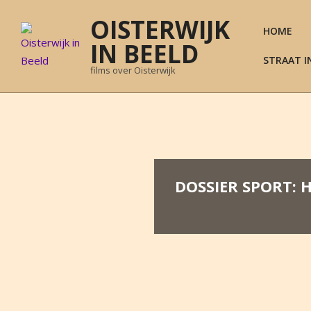
Skip
OISTERWIJK
to
HOME
content
IN BEELD
STRAAT I
films over Oisterwijk
DOSSIER SPORT: