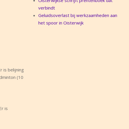
Oisterwijkse schrijft prentenboek dat
verbindt
Geluidsoverlast bij werkzaamheden aan
het spoor in Oisterwijk
is belijning
badminton (10
r is