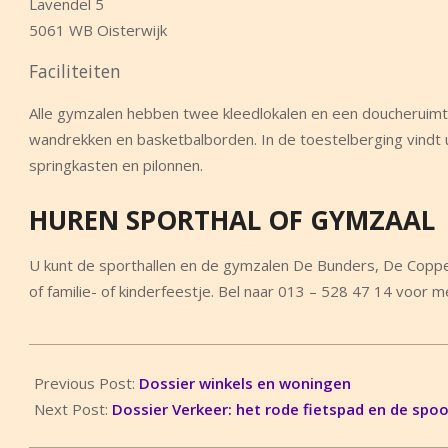
Lavendel 5
5061 WB Oisterwijk
Faciliteiten
Alle gymzalen hebben twee kleedlokalen en een doucheruimte
wandrekken en basketbalborden. In de toestelberging vindt 
springkasten en pilonnen.
HUREN SPORTHAL OF GYMZAAL
U kunt de sporthallen en de gymzalen De Bunders, De Coppe
of familie- of kinderfeestje. Bel naar 013 – 528 47 14 voor m
2014-
03-
Previous Post:
Dossier winkels en woningen
09
Next Post:
Dossier Verkeer: het rode fietspad en de sp