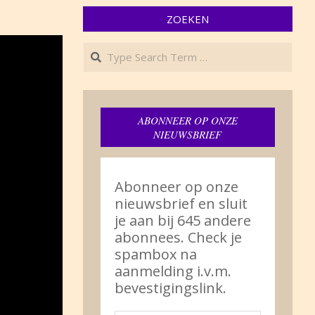
ZOEKEN
Search
ABONNEER OP ONZE
NIEUWSBRIEF
Abonneer op onze
nieuwsbrief en sluit
je aan bij 645 andere
abonnees. Check je
spambox na
aanmelding i.v.m.
bevestigingslink.