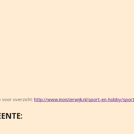
e voor overzicht:
http://www.inoisterwijk.nl/sport-en-hobby/sport
EENTE: