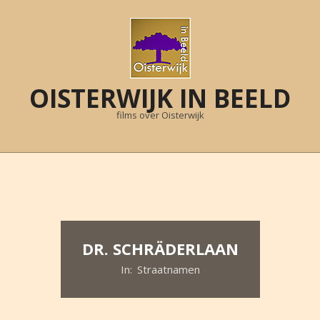
Skip
to
content
OISTERWIJK IN BEELD
films over Oisterwijk
Primary
Navigation
Menu
DR. SCHRÄDERLAAN
In:
Straatnamen