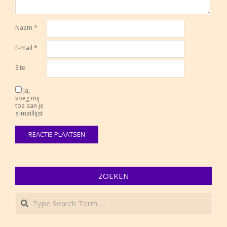
Naam
*
E-mail
*
Site
Ja,
voeg mij
toe aan je
e-maillijst
ZOEKEN
Search