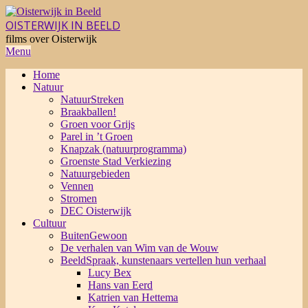
Skip
to
OISTERWIJK IN BEELD
content
films over Oisterwijk
Primary
Menu
Navigation
Home
Menu
Natuur
NatuurStreken
Braakballen!
Groen voor Grijs
Parel in ’t Groen
Knapzak (natuurprogramma)
Groenste Stad Verkiezing
Natuurgebieden
Vennen
Stromen
DEC Oisterwijk
Cultuur
BuitenGewoon
De verhalen van Wim van de Wouw
BeeldSpraak, kunstenaars vertellen hun verhaal
Lucy Bex
Hans van Eerd
Katrien van Hettema