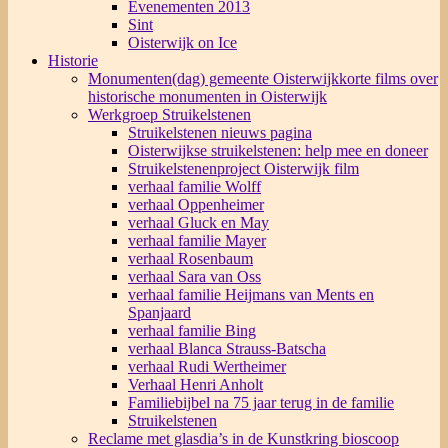
Evenementen 2013
Sint
Oisterwijk on Ice
Historie
Monumenten(dag) gemeente Oisterwijk
korte films over
historische monumenten in Oisterwijk
Werkgroep Struikelstenen
Struikelstenen nieuws pagina
Oisterwijkse struikelstenen: help mee en doneer
Struikelstenenproject Oisterwijk film
verhaal familie Wolff
verhaal Oppenheimer
verhaal Gluck en May
verhaal familie Mayer
verhaal Rosenbaum
verhaal Sara van Oss
verhaal familie Heijmans van Ments en
Spanjaard
verhaal familie Bing
verhaal Blanca Strauss-Batscha
verhaal Rudi Wertheimer
Verhaal Henri Anholt
Familiebijbel na 75 jaar terug in de familie
Struikelstenen
Reclame met glasdia’s in de Kunstkring bioscoop