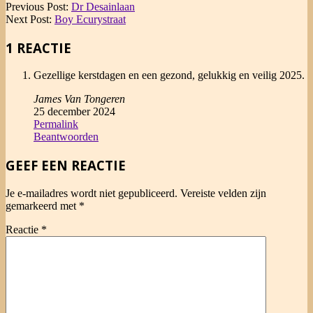
2024-
Previous Post:
Dr Desainlaan
12-
Next Post:
Boy Ecurystraat
25
1 REACTIE
Gezellige kerstdagen en een gezond, gelukkig en veilig 2025.
James Van Tongeren
25 december 2024
Permalink
Beantwoorden
GEEF EEN REACTIE
Je e-mailadres wordt niet gepubliceerd.
Vereiste velden zijn
gemarkeerd met
*
Reactie
*