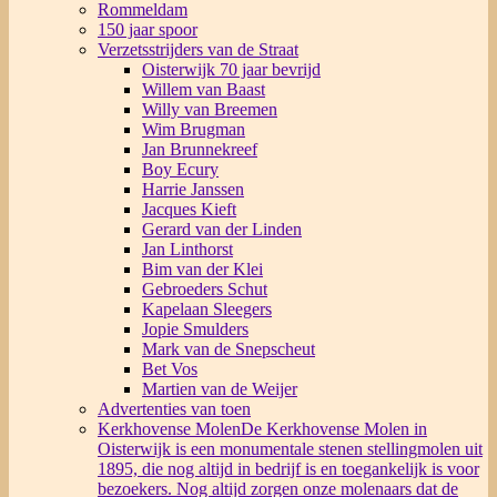
Rommeldam
150 jaar spoor
Verzetsstrijders van de Straat
Oisterwijk 70 jaar bevrijd
Willem van Baast
Willy van Breemen
Wim Brugman
Jan Brunnekreef
Boy Ecury
Harrie Janssen
Jacques Kieft
Gerard van der Linden
Jan Linthorst
Bim van der Klei
Gebroeders Schut
Kapelaan Sleegers
Jopie Smulders
Mark van de Snepscheut
Bet Vos
Martien van de Weijer
Advertenties van toen
Kerkhovense Molen
De Kerkhovense Molen in
Oisterwijk is een monumentale stenen stellingmolen uit
1895, die nog altijd in bedrijf is en toegankelijk is voor
bezoekers. Nog altijd zorgen onze molenaars dat de