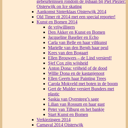
gebeurtenissen rondom de ijsbaan bij Piet Plezier:
Oisterwijk on Ice skating
Aankomst Sinterklaas Oisterwijk 2014
Old Timer rit 2014 met een special reporter!
Kunst en Bomen 2014
de vrijwilligers
Den Akker en Kunst en Bomen
Jacqueline Baselier en Echo
Carla van Belle en haar viltkunst
Marielle van den Bergh haar peul
Kees van den Bogaart
Ellen Brouwers – de Lind versierd!
Sjef Cox zijn wijsheid
Anton Dona: vrijheid of de dood
Willie Dona en de kastanjenoot
Ellen Geerts haar Painting Trees
Carola Mokveld met boten in de boom
Gert de Mulder versiert Bunders met
plastic
Saskia van Oversteeg’s sage
Lilian van Rossum en haar gast
Peter van Tilburg en het bankje
Start Kunst en Bomen
Verkiezingen 2014
Carnaval 2014 Oisterwijk