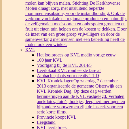
molen kan blijven malen. Stichting De Kerkhovense
Molen draagt zorg, met uitsluitend beperkte
monumentensubsidie, voor de instandhouding. Ook de
verkoop van lokale en regionale producten en natuurlijk
de zelfgemalen meelsoorten en onbespoten groenten en
fruit uit eigen tuin helpen om de kosten te dekken. Door
de inzet van een grote groep vrijwilligers en door de
samenwerking met mensen met een beperking heeft de
molen ook een winkel.
KVL
Het looiproces op KVL medio vorige eeuw
100 jaar KVL
Voortgang bij de KVL 2014/5
Leerlokaal KVL rond eerste fase af
Ambachtsplaats voor creativiTIJD
KVL Kroniekdagen
Op zaterdag 7 december
2013 organiseerde de gemeente Oisterwijk een
KVL Kroniek Dag. Op deze dag werden
herinneringen aan de KVL vastgelegd. Verhalen,
anekdotes, foto’s, boekjes, leer, herinneringen en
bijzondere voorwerpen zijn de insteek voor een
serie korte films.
Provincie koopt KVL
Leegstand
KVL leerfabriek