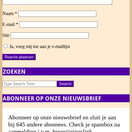
Naam
*
E-mail
*
Site
Ja, voeg mij toe aan je e-maillijst
ZOEKEN
Search
ABONNEER OP ONZE NIEUWSBRIEF
Abonneer op onze nieuwsbrief en sluit je aan
bij 645 andere abonnees. Check je spambox na
aanmelding i.v.m. bevestigingslink.