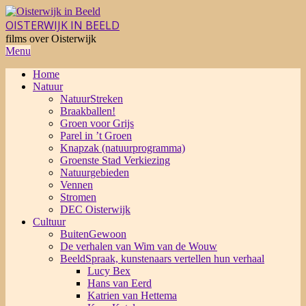
Skip
to
OISTERWIJK IN BEELD
content
films over Oisterwijk
Primary
Menu
Navigation
Home
Menu
Natuur
NatuurStreken
Braakballen!
Groen voor Grijs
Parel in ’t Groen
Knapzak (natuurprogramma)
Groenste Stad Verkiezing
Natuurgebieden
Vennen
Stromen
DEC Oisterwijk
Cultuur
BuitenGewoon
De verhalen van Wim van de Wouw
BeeldSpraak, kunstenaars vertellen hun verhaal
Lucy Bex
Hans van Eerd
Katrien van Hettema