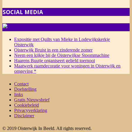
SOCIAL MEDIA
NIEUWS
Expositie met Quilts van Mieke in Lodewijkskerkje
Oisterwijk
Oisterwijk Bruist in een zinderende zomer
Neem een kijkje bij de Oisterwijkse Stoommachine
Haarens Buutje organiseert geliefd toernooi
Maatwerk raamdecoratie voor woningen in Oisterwijk en
omgeving *
Contact
Doelstelling
links
Gratis Nieuwsbrief
Cookiebeleid
Privacyverklaring
Disclaimer
© 2019 Oisterwijk In Beeld. All rights reserved.