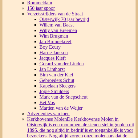
Rommeldam
150 jaar spoor
Verzetsstrijders van de Straat
Oisterwijk 70 jaar bevrijd
Willem van Baast
Willy van Breemen
Wim Brugman
Jan Brunnekreef
Boy Ecury
Harrie Janssen
Jacques Kieft
Gerard van der Linden
Jan Linthorst
Bim van der Klei
Gebroeders Schut
Kapelaan Sleegers
Jopie Smulders
Mark van de Snepscheut
Bet Vos
Martien van de Weijer
Advertenties van toen
Kerkhovense Molen
De Kerkhovense Molen in
Oisterwijk is een monumentale stenen stellingmolen uit
1895, die nog altijd in bedrijf is en toegankelijk is voor
bezoekers. Nog altijd zorgen onze molenaars dat de