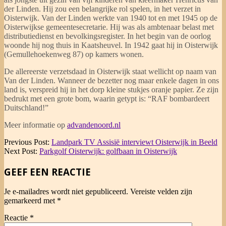
der Linden. Hij zou een belangrijke rol spelen, in het verzet in
Oisterwijk. Van der Linden werkte van 1940 tot en met 1945 op de
Oisterwijkse gemeentesecretarie. Hij was als ambtenaar belast met
distributiedienst en bevolkingsregister. In het begin van de oorlog
woonde hij nog thuis in Kaatsheuvel. In 1942 gaat hij in Oisterwijk
(Gemullehoekenweg 87) op kamers wonen.
De allereerste verzetsdaad in Oisterwijk staat wellicht op naam van
Van der Linden. Wanneer de bezetter nog maar enkele dagen in ons
land is, verspreid hij in het dorp kleine stukjes oranje papier. Ze zijn
bedrukt met een grote bom, waarin getypt is: “RAF bombardeert
Duitschland!”
Meer informatie op
advandenoord.nl
2014-
Previous Post:
Landpark TV Assisië interviewt Oisterwijk in Beeld
09-
Next Post:
Parkgolf Oisterwijk: golfbaan in Oisterwijk
10
GEEF EEN REACTIE
Je e-mailadres wordt niet gepubliceerd.
Vereiste velden zijn
gemarkeerd met
*
Reactie
*