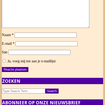
Naam
*
E-mail
*
Site
Ja, voeg mij toe aan je e-maillijst
ZOEKEN
Search
ABONNEER OP ONZE NIEUWSBRIEF