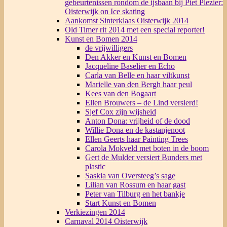
gebeurtenissen rondom de ijsbaan bij Piet Plezier:
Oisterwijk on Ice skating
Aankomst Sinterklaas Oisterwijk 2014
Old Timer rit 2014 met een special reporter!
Kunst en Bomen 2014
de vrijwilligers
Den Akker en Kunst en Bomen
Jacqueline Baselier en Echo
Carla van Belle en haar viltkunst
Marielle van den Bergh haar peul
Kees van den Bogaart
Ellen Brouwers – de Lind versierd!
Sjef Cox zijn wijsheid
Anton Dona: vrijheid of de dood
Willie Dona en de kastanjenoot
Ellen Geerts haar Painting Trees
Carola Mokveld met boten in de boom
Gert de Mulder versiert Bunders met
plastic
Saskia van Oversteeg’s sage
Lilian van Rossum en haar gast
Peter van Tilburg en het bankje
Start Kunst en Bomen
Verkiezingen 2014
Carnaval 2014 Oisterwijk