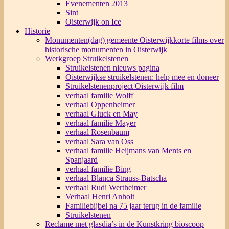
Evenementen 2013
Sint
Oisterwijk on Ice
Historie
Monumenten(dag) gemeente Oisterwijk
korte films over
historische monumenten in Oisterwijk
Werkgroep Struikelstenen
Struikelstenen nieuws pagina
Oisterwijkse struikelstenen: help mee en doneer
Struikelstenenproject Oisterwijk film
verhaal familie Wolff
verhaal Oppenheimer
verhaal Gluck en May
verhaal familie Mayer
verhaal Rosenbaum
verhaal Sara van Oss
verhaal familie Heijmans van Ments en
Spanjaard
verhaal familie Bing
verhaal Blanca Strauss-Batscha
verhaal Rudi Wertheimer
Verhaal Henri Anholt
Familiebijbel na 75 jaar terug in de familie
Struikelstenen
Reclame met glasdia’s in de Kunstkring bioscoop