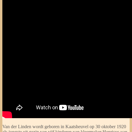
Van der Linden wordt geboren in Kaatsheuvel op 30 oktober 1920
als jongste uit gezin van vijf kinderen van kleermaker Henricus van