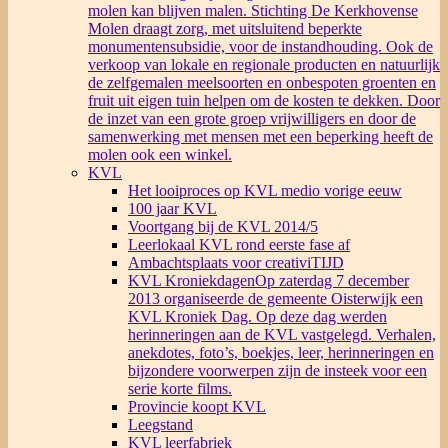
molen kan blijven malen. Stichting De Kerkhovense
Molen draagt zorg, met uitsluitend beperkte
monumentensubsidie, voor de instandhouding. Ook de
verkoop van lokale en regionale producten en natuurlijk
de zelfgemalen meelsoorten en onbespoten groenten en
fruit uit eigen tuin helpen om de kosten te dekken. Door
de inzet van een grote groep vrijwilligers en door de
samenwerking met mensen met een beperking heeft de
molen ook een winkel.
KVL
Het looiproces op KVL medio vorige eeuw
100 jaar KVL
Voortgang bij de KVL 2014/5
Leerlokaal KVL rond eerste fase af
Ambachtsplaats voor creativiTIJD
KVL Kroniekdagen
Op zaterdag 7 december
2013 organiseerde de gemeente Oisterwijk een
KVL Kroniek Dag. Op deze dag werden
herinneringen aan de KVL vastgelegd. Verhalen,
anekdotes, foto’s, boekjes, leer, herinneringen en
bijzondere voorwerpen zijn de insteek voor een
serie korte films.
Provincie koopt KVL
Leegstand
KVL leerfabriek