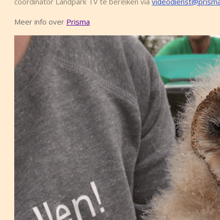
coördinator Landpark TV te bereiken via
videodienst@prisma
Meer info over
Prisma