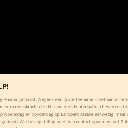
LP!
ing Prisma gemaakt. Wegens een grote toename in het aantal ite
n extra menskracht die dit ruwe beeldmateriaal kan bewerken to
ipe op woensdag en donderdag op Landpark Assisië aanwezig, maar 
ingedeeld. Wie belangstelling heeft kan contact opnemen met Rob