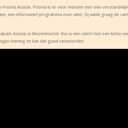
an Prisma Assisië. Prisma is er voor mensen met een verstandelijk
len!, een informatief programma over uilen. Zij wilde graag de c
ark Assisie in Biezenmortel. Ilse is een cliënt met een lichte ve
 eigen mening en kan dat goed verwoorden.