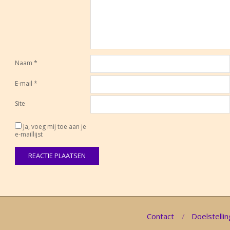
Naam
*
E-mail
*
Site
Ja, voeg mij toe aan je
e-maillijst
Contact
Doelstellin