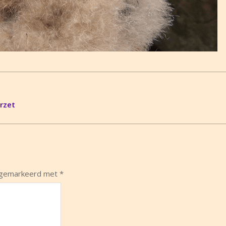
erzet
n gemarkeerd met
*