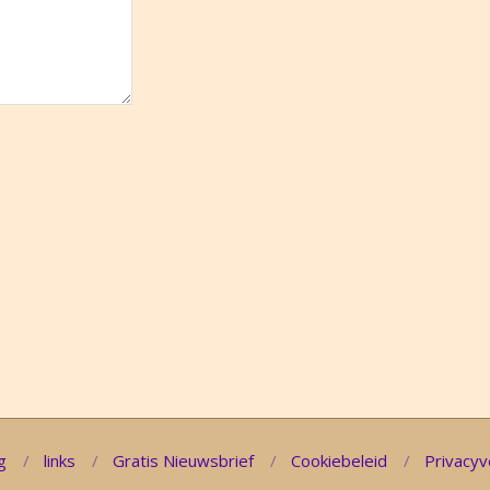
g
links
Gratis Nieuwsbrief
Cookiebeleid
Privacyv