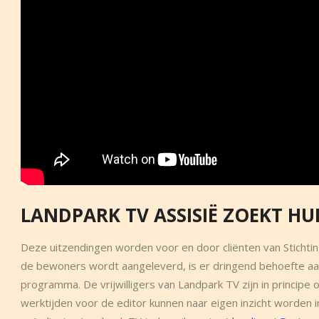
LANDPARK TV ASSISIË ZOEKT HU
Deze uitzendingen worden voor en door cliënten van Sticht
de bewoners wordt aangeleverd, is er dringend behoefte aa
programma.
De vrijwilligers van Landpark TV zijn in princ
werktijden voor de editor kunnen naar eigen inzicht worden 