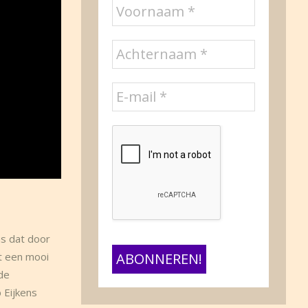
ms dat door
t een mooi
de
 Eijkens