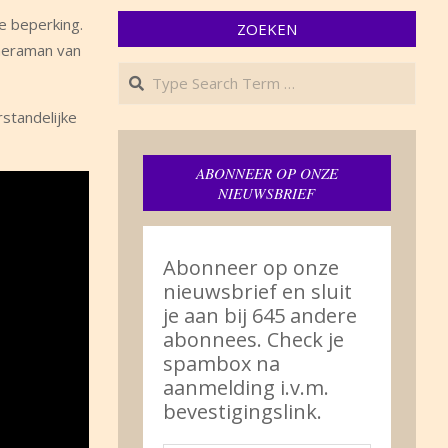
e beperking.
ZOEKEN
ameraman van
Search
rstandelijke
ABONNEER OP ONZE
NIEUWSBRIEF
Abonneer op onze
nieuwsbrief en sluit
je aan bij 645 andere
abonnees. Check je
spambox na
aanmelding i.v.m.
bevestigingslink.