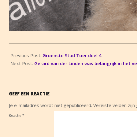
2014-
09-
Previous Post:
Groenste Stad Toer deel 4
10
Next Post:
Gerard van der Linden was belangrijk in het v
GEEF EEN REACTIE
Je e-mailadres wordt niet gepubliceerd.
Vereiste velden zij
Reactie
*