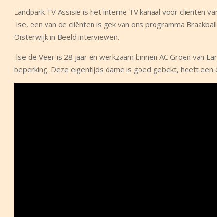
Landpark TV Assisië is het interne TV kanaal voor cliënten v
Ilse, een van de cliënten is gek van ons programma Braakbal
Oisterwijk in Beeld interviewen.
Ilse de Veer is 28 jaar en werkzaam binnen AC Groen van Landp
beperking. Deze eigentijds dame is goed gebekt, heeft een