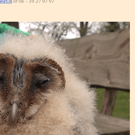
net.nl
of 06 – 39 27 97 97