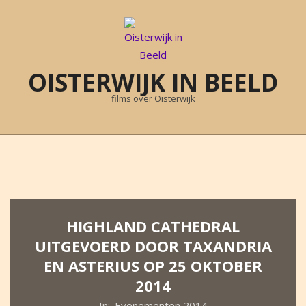
Skip
to
content
OISTERWIJK IN BEELD
films over Oisterwijk
Primary
Navigation
Menu
HIGHLAND CATHEDRAL
UITGEVOERD DOOR TAXANDRIA
EN ASTERIUS OP 25 OKTOBER
2014
In:
Evenementen 2014