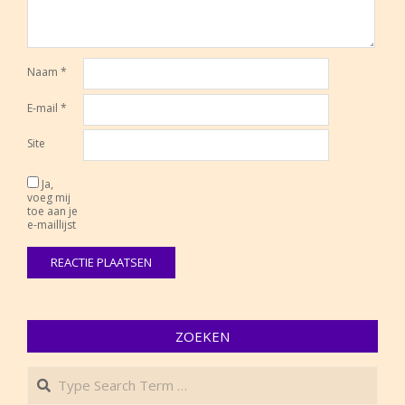
Naam
*
E-mail
*
Site
Ja,
voeg mij
toe aan je
e-maillijst
ZOEKEN
Search