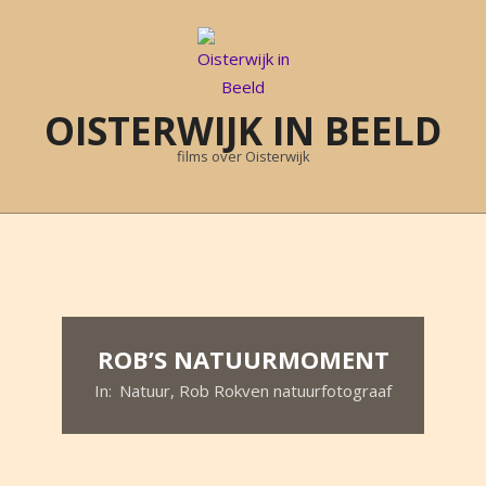
Skip
to
content
OISTERWIJK IN BEELD
films over Oisterwijk
Primary
Navigation
Menu
ROB’S NATUURMOMENT
In:
Natuur
,
Rob Rokven natuurfotograaf