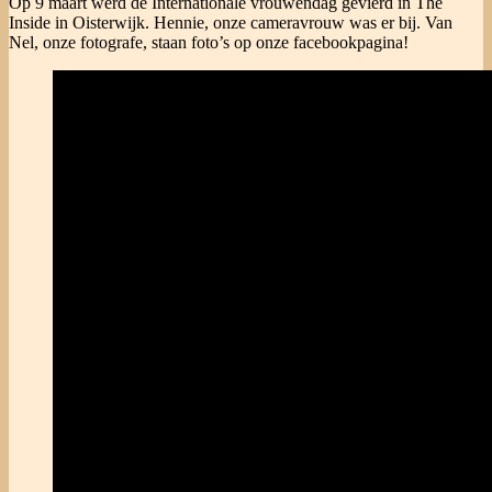
Op 9 maart werd de Internationale vrouwendag gevierd in The
Inside in Oisterwijk. Hennie, onze cameravrouw was er bij. Van
Nel, onze fotografe, staan foto’s op onze facebookpagina!