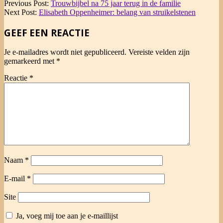
2019-
Previous Post:
Trouwbijbel na 75 jaar terug in de familie
03-
Next Post:
Elisabeth Oppenheimer: belang van struikelstenen
10
GEEF EEN REACTIE
Je e-mailadres wordt niet gepubliceerd.
Vereiste velden zijn
gemarkeerd met
*
Reactie
*
Naam
*
E-mail
*
Site
Ja, voeg mij toe aan je e-maillijst