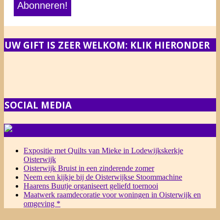
UW GIFT IS ZEER WELKOM: KLIK HIERONDER
SOCIAL MEDIA
NIEUWS
Expositie met Quilts van Mieke in Lodewijkskerkje
Oisterwijk
Oisterwijk Bruist in een zinderende zomer
Neem een kijkje bij de Oisterwijkse Stoommachine
Haarens Buutje organiseert geliefd toernooi
Maatwerk raamdecoratie voor woningen in Oisterwijk en
omgeving *