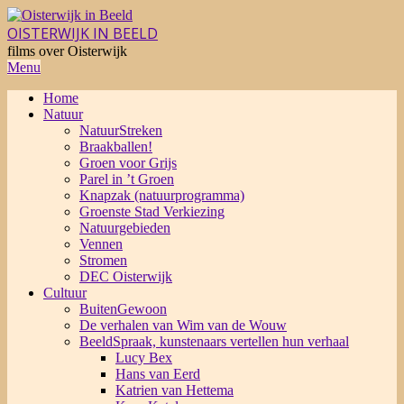
Skip
to
OISTERWIJK IN BEELD
content
films over Oisterwijk
Primary
Menu
Navigation
Home
Menu
Natuur
NatuurStreken
Braakballen!
Groen voor Grijs
Parel in ’t Groen
Knapzak (natuurprogramma)
Groenste Stad Verkiezing
Natuurgebieden
Vennen
Stromen
DEC Oisterwijk
Cultuur
BuitenGewoon
De verhalen van Wim van de Wouw
BeeldSpraak, kunstenaars vertellen hun verhaal
Lucy Bex
Hans van Eerd
Katrien van Hettema