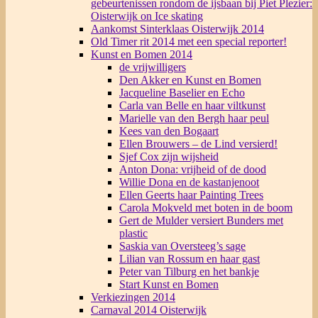
gebeurtenissen rondom de ijsbaan bij Piet Plezier:
Oisterwijk on Ice skating
Aankomst Sinterklaas Oisterwijk 2014
Old Timer rit 2014 met een special reporter!
Kunst en Bomen 2014
de vrijwilligers
Den Akker en Kunst en Bomen
Jacqueline Baselier en Echo
Carla van Belle en haar viltkunst
Marielle van den Bergh haar peul
Kees van den Bogaart
Ellen Brouwers – de Lind versierd!
Sjef Cox zijn wijsheid
Anton Dona: vrijheid of de dood
Willie Dona en de kastanjenoot
Ellen Geerts haar Painting Trees
Carola Mokveld met boten in de boom
Gert de Mulder versiert Bunders met
plastic
Saskia van Oversteeg’s sage
Lilian van Rossum en haar gast
Peter van Tilburg en het bankje
Start Kunst en Bomen
Verkiezingen 2014
Carnaval 2014 Oisterwijk