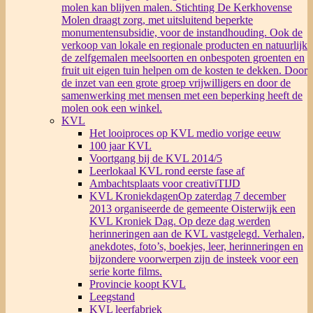
molen kan blijven malen. Stichting De Kerkhovense
Molen draagt zorg, met uitsluitend beperkte
monumentensubsidie, voor de instandhouding. Ook de
verkoop van lokale en regionale producten en natuurlijk
de zelfgemalen meelsoorten en onbespoten groenten en
fruit uit eigen tuin helpen om de kosten te dekken. Door
de inzet van een grote groep vrijwilligers en door de
samenwerking met mensen met een beperking heeft de
molen ook een winkel.
KVL
Het looiproces op KVL medio vorige eeuw
100 jaar KVL
Voortgang bij de KVL 2014/5
Leerlokaal KVL rond eerste fase af
Ambachtsplaats voor creativiTIJD
KVL Kroniekdagen
Op zaterdag 7 december
2013 organiseerde de gemeente Oisterwijk een
KVL Kroniek Dag. Op deze dag werden
herinneringen aan de KVL vastgelegd. Verhalen,
anekdotes, foto’s, boekjes, leer, herinneringen en
bijzondere voorwerpen zijn de insteek voor een
serie korte films.
Provincie koopt KVL
Leegstand
KVL leerfabriek