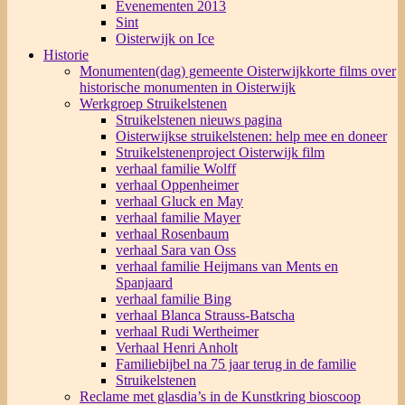
Evenementen 2013
Sint
Oisterwijk on Ice
Historie
Monumenten(dag) gemeente Oisterwijk
korte films over
historische monumenten in Oisterwijk
Werkgroep Struikelstenen
Struikelstenen nieuws pagina
Oisterwijkse struikelstenen: help mee en doneer
Struikelstenenproject Oisterwijk film
verhaal familie Wolff
verhaal Oppenheimer
verhaal Gluck en May
verhaal familie Mayer
verhaal Rosenbaum
verhaal Sara van Oss
verhaal familie Heijmans van Ments en
Spanjaard
verhaal familie Bing
verhaal Blanca Strauss-Batscha
verhaal Rudi Wertheimer
Verhaal Henri Anholt
Familiebijbel na 75 jaar terug in de familie
Struikelstenen
Reclame met glasdia’s in de Kunstkring bioscoop