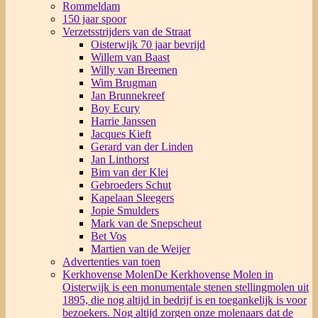
Rommeldam
150 jaar spoor
Verzetsstrijders van de Straat
Oisterwijk 70 jaar bevrijd
Willem van Baast
Willy van Breemen
Wim Brugman
Jan Brunnekreef
Boy Ecury
Harrie Janssen
Jacques Kieft
Gerard van der Linden
Jan Linthorst
Bim van der Klei
Gebroeders Schut
Kapelaan Sleegers
Jopie Smulders
Mark van de Snepscheut
Bet Vos
Martien van de Weijer
Advertenties van toen
Kerkhovense Molen
De Kerkhovense Molen in
Oisterwijk is een monumentale stenen stellingmolen uit
1895, die nog altijd in bedrijf is en toegankelijk is voor
bezoekers. Nog altijd zorgen onze molenaars dat de