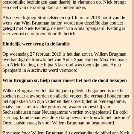
persoonlijke bezittingen gaan daarbij in vlammen op. Niek brengt
een deel van de oorlog door als onderduiker.
Als de werkgroep Struikelstenen op 1 februari 2019 hoort van de
wens van Wim Brugman junior, wordt nog dezelfde dag contact
gelegd met Niek Ketting, de neef van Anna Spanjaard. Ketting is
zeer verrast en ontroerd door dit bericht.
Eindelijk weer terug in de familie
Op woensdag 27 februari 2019 is het dan zover. Willem Brugman
overhandigt de trouwbijbel van Anna Spanjaard en Max Heijmans
aan Niek Ketting, die bijna 5 jaar oud was toen zijn tante Anna
Spanjaard in Auschwitz werd vermoord.
Wim Brugman sr. hielp maar moest het met de dood bekopen
Willem Brugman vertelt dat hij jaren geleden begonnen is met het
zoeken naar antwoorden op allerlei vragen die verband houden met
het oppakken van zijn vader en diens overlijden in Neuengamme,
zoals: hoe is mijn vader gestorven, waarom moest hij van
Sachsenhausen naar Neuengamme worden overgeplaatst? En ook:
is er nog familie aan wie de zo lang bewaarde trouwbijbel toekomt?
Deze laatste vraag is voor Willem Brugman nu beantwoord.
Bovenste foto: Willem Brugman (l.) overhandigt de bijbel aan Niek