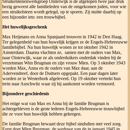
Struikelstenenwerkgroep Oisterwijk is de afgelopen twee jaar druk
bezig geweest alle familieleden van de omgekomen joden, voor wie
een struikelsteen wordt gelegd, op te sporen. Zij stuitte daarbij op
een bijzonder iets: een trouwbijbel.
Het huwelijksgeschenk
Max Heijmans en Anna Spanjaard trouwen in 1942 in Den Haag.
Ter gelegenheid van hun huwelijk krijgen ze de Engels-Hebreeuwse
familiebijbel. Na hun huwelijk wonen ze tot oktober 1942 in
Amsterdam. Daarna vluchten ze, samen met de ouders van Max,
naar Oisterwijk, waar ze als onderduikers onderdak vinden bij de
verzetsman Wim Brugman en zijn vrouw Mien. Op 3 oktober 1943
worden Max, Anna en de ouders van Max daar, aan de
Adervendreef, door de Duitsers opgepakt. Een paar dagen later
worden ze in Westerbork afgeleverd. Op 19 oktober vertrekt hun
trein naar Auschwitz waar zij bij aankomst worden vermoord.
Bijzondere geschiedenis
Het enige wat van Max en Anna bij de familie Brugman is
achtergebleven is de grote lederen Engels-Hebreeuwse trouwbijbel
die ze voor hun huwelijk hebben gekregen.
De familie Brugman bewaart deze bijbel sindsdien met veel zorg.
Eerst doet Mien Brugman, de weduwe van de in januari 1945 in