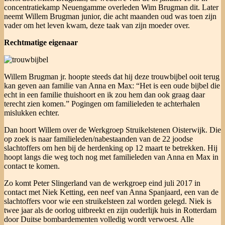
concentratiekamp Neuengamme overleden Wim Brugman dit. Later
neemt Willem Brugman junior, die acht maanden oud was toen zijn
vader om het leven kwam, deze taak van zijn moeder over.
Rechtmatige eigenaar
Willem Brugman jr. hoopte steeds dat hij deze trouwbijbel ooit terug
kan geven aan familie van Anna en Max: “Het is een oude bijbel die
echt in een familie thuishoort en ik zou hem dan ook graag daar
terecht zien komen.” Pogingen om familieleden te achterhalen
mislukken echter.
Dan hoort Willem over de Werkgroep Struikelstenen Oisterwijk. Die
op zoek is naar familieleden/nabestaanden van de 22 joodse
slachtoffers om hen bij de herdenking op 12 maart te betrekken. Hij
hoopt langs die weg toch nog met familieleden van Anna en Max in
contact te komen.
Zo komt Peter Slingerland van de werkgroep eind juli 2017 in
contact met Niek Ketting, een neef van Anna Spanjaard, een van de
slachtoffers voor wie een struikelsteen zal worden gelegd. Niek is
twee jaar als de oorlog uitbreekt en zijn ouderlijk huis in Rotterdam
door Duitse bombardementen volledig wordt verwoest. Alle