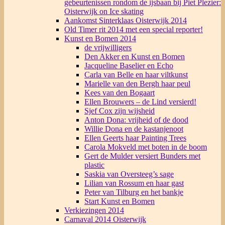
gebeurtenissen rondom de ijsbaan bij Piet Plezier:
Oisterwijk on Ice skating
Aankomst Sinterklaas Oisterwijk 2014
Old Timer rit 2014 met een special reporter!
Kunst en Bomen 2014
de vrijwilligers
Den Akker en Kunst en Bomen
Jacqueline Baselier en Echo
Carla van Belle en haar viltkunst
Marielle van den Bergh haar peul
Kees van den Bogaart
Ellen Brouwers – de Lind versierd!
Sjef Cox zijn wijsheid
Anton Dona: vrijheid of de dood
Willie Dona en de kastanjenoot
Ellen Geerts haar Painting Trees
Carola Mokveld met boten in de boom
Gert de Mulder versiert Bunders met
plastic
Saskia van Oversteeg’s sage
Lilian van Rossum en haar gast
Peter van Tilburg en het bankje
Start Kunst en Bomen
Verkiezingen 2014
Carnaval 2014 Oisterwijk