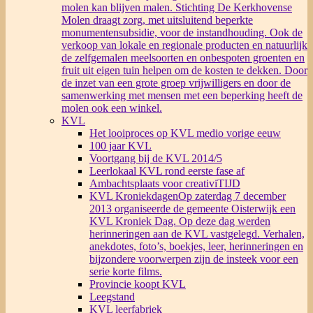
molen kan blijven malen. Stichting De Kerkhovense
Molen draagt zorg, met uitsluitend beperkte
monumentensubsidie, voor de instandhouding. Ook de
verkoop van lokale en regionale producten en natuurlijk
de zelfgemalen meelsoorten en onbespoten groenten en
fruit uit eigen tuin helpen om de kosten te dekken. Door
de inzet van een grote groep vrijwilligers en door de
samenwerking met mensen met een beperking heeft de
molen ook een winkel.
KVL
Het looiproces op KVL medio vorige eeuw
100 jaar KVL
Voortgang bij de KVL 2014/5
Leerlokaal KVL rond eerste fase af
Ambachtsplaats voor creativiTIJD
KVL Kroniekdagen
Op zaterdag 7 december
2013 organiseerde de gemeente Oisterwijk een
KVL Kroniek Dag. Op deze dag werden
herinneringen aan de KVL vastgelegd. Verhalen,
anekdotes, foto’s, boekjes, leer, herinneringen en
bijzondere voorwerpen zijn de insteek voor een
serie korte films.
Provincie koopt KVL
Leegstand
KVL leerfabriek