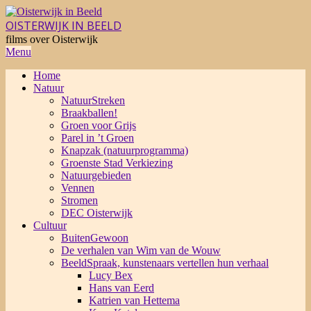
Skip
to
OISTERWIJK IN BEELD
content
films over Oisterwijk
Primary
Menu
Navigation
Home
Menu
Natuur
NatuurStreken
Braakballen!
Groen voor Grijs
Parel in ’t Groen
Knapzak (natuurprogramma)
Groenste Stad Verkiezing
Natuurgebieden
Vennen
Stromen
DEC Oisterwijk
Cultuur
BuitenGewoon
De verhalen van Wim van de Wouw
BeeldSpraak, kunstenaars vertellen hun verhaal
Lucy Bex
Hans van Eerd
Katrien van Hettema