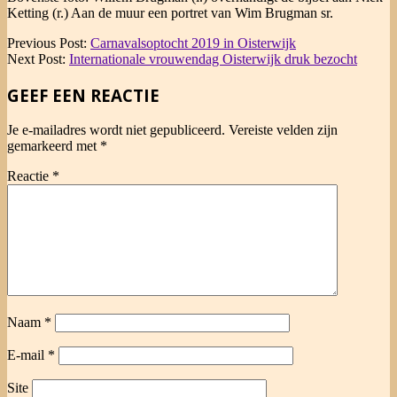
Ketting (r.) Aan de muur een portret van Wim Brugman sr.
2019-
Previous Post:
Carnavalsoptocht 2019 in Oisterwijk
03-
Next Post:
Internationale vrouwendag Oisterwijk druk bezocht
06
GEEF EEN REACTIE
Je e-mailadres wordt niet gepubliceerd.
Vereiste velden zijn
gemarkeerd met
*
Reactie
*
Naam
*
E-mail
*
Site