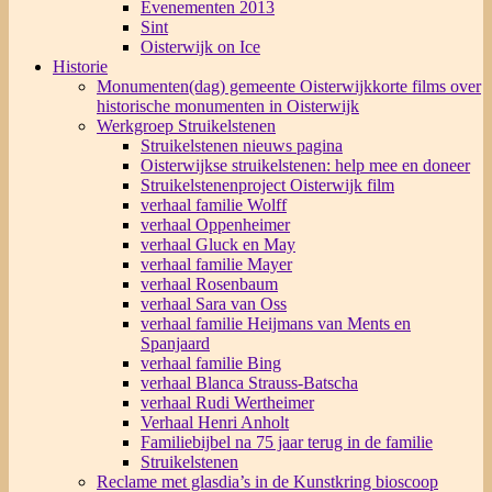
Evenementen 2013
Sint
Oisterwijk on Ice
Historie
Monumenten(dag) gemeente Oisterwijk
korte films over
historische monumenten in Oisterwijk
Werkgroep Struikelstenen
Struikelstenen nieuws pagina
Oisterwijkse struikelstenen: help mee en doneer
Struikelstenenproject Oisterwijk film
verhaal familie Wolff
verhaal Oppenheimer
verhaal Gluck en May
verhaal familie Mayer
verhaal Rosenbaum
verhaal Sara van Oss
verhaal familie Heijmans van Ments en
Spanjaard
verhaal familie Bing
verhaal Blanca Strauss-Batscha
verhaal Rudi Wertheimer
Verhaal Henri Anholt
Familiebijbel na 75 jaar terug in de familie
Struikelstenen
Reclame met glasdia’s in de Kunstkring bioscoop