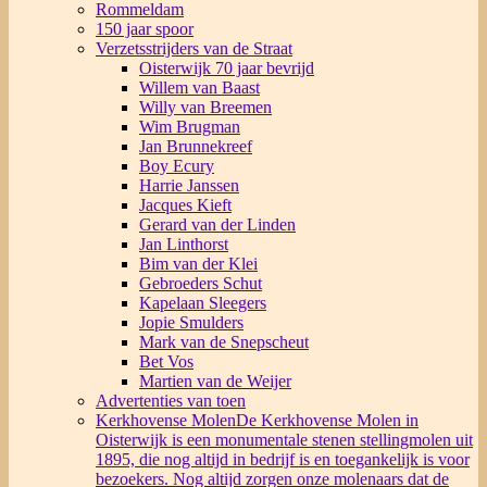
Rommeldam
150 jaar spoor
Verzetsstrijders van de Straat
Oisterwijk 70 jaar bevrijd
Willem van Baast
Willy van Breemen
Wim Brugman
Jan Brunnekreef
Boy Ecury
Harrie Janssen
Jacques Kieft
Gerard van der Linden
Jan Linthorst
Bim van der Klei
Gebroeders Schut
Kapelaan Sleegers
Jopie Smulders
Mark van de Snepscheut
Bet Vos
Martien van de Weijer
Advertenties van toen
Kerkhovense Molen
De Kerkhovense Molen in
Oisterwijk is een monumentale stenen stellingmolen uit
1895, die nog altijd in bedrijf is en toegankelijk is voor
bezoekers. Nog altijd zorgen onze molenaars dat de