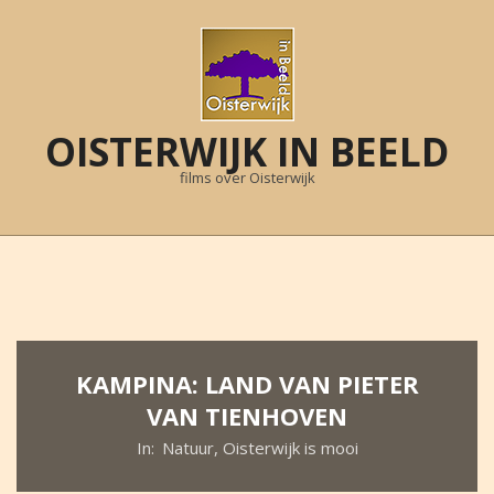
Skip
to
content
OISTERWIJK IN BEELD
films over Oisterwijk
Primary
Navigation
Menu
KAMPINA: LAND VAN PIETER
VAN TIENHOVEN
In:
Natuur
,
Oisterwijk is mooi