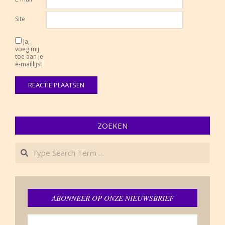
Site
Ja,
voeg mij
toe aan je
e-maillijst
ZOEKEN
Search
ABONNEER OP ONZE NIEUWSBRIEF