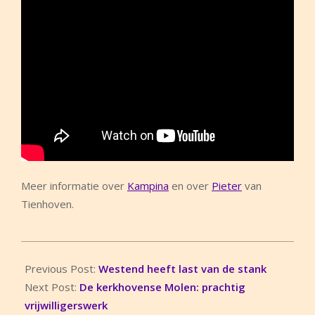
Meer informatie over
Kampina
en over
Pieter
van
Tienhoven.
2017-
08-
Previous Post:
Westend heeft last van de stank
19
Next Post:
De kerkhovense Molen: prachtig
vrijwilligerswerk