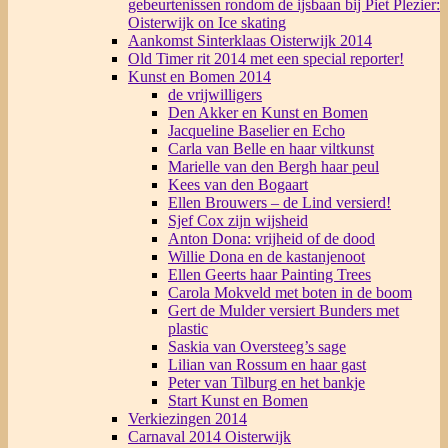
gebeurtenissen rondom de ijsbaan bij Piet Plezier:
Oisterwijk on Ice skating
Aankomst Sinterklaas Oisterwijk 2014
Old Timer rit 2014 met een special reporter!
Kunst en Bomen 2014
de vrijwilligers
Den Akker en Kunst en Bomen
Jacqueline Baselier en Echo
Carla van Belle en haar viltkunst
Marielle van den Bergh haar peul
Kees van den Bogaart
Ellen Brouwers – de Lind versierd!
Sjef Cox zijn wijsheid
Anton Dona: vrijheid of de dood
Willie Dona en de kastanjenoot
Ellen Geerts haar Painting Trees
Carola Mokveld met boten in de boom
Gert de Mulder versiert Bunders met
plastic
Saskia van Oversteeg’s sage
Lilian van Rossum en haar gast
Peter van Tilburg en het bankje
Start Kunst en Bomen
Verkiezingen 2014
Carnaval 2014 Oisterwijk