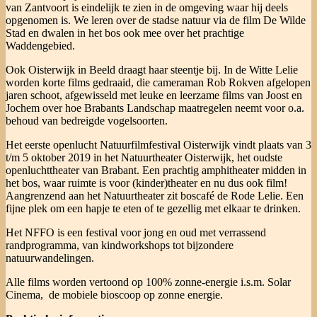
van Zantvoort is eindelijk te zien in de omgeving waar hij deels
opgenomen is. We leren over de stadse natuur via de film De Wilde
Stad en dwalen in het bos ook mee over het prachtige
Waddengebied.
Ook Oisterwijk in Beeld draagt haar steentje bij. In de Witte Lelie
worden korte films gedraaid, die cameraman Rob Rokven afgelopen
jaren schoot, afgewisseld met leuke en leerzame films van Joost en
Jochem over hoe Brabants Landschap maatregelen neemt voor o.a.
behoud van bedreigde vogelsoorten.
Het eerste openlucht Natuurfilmfestival Oisterwijk vindt plaats van 3
t/m 5 oktober 2019 in het Natuurtheater Oisterwijk, het oudste
openluchttheater van Brabant. Een prachtig amphitheater midden in
het bos, waar ruimte is voor (kinder)theater en nu dus ook film!
Aangrenzend aan het Natuurtheater zit boscafé de Rode Lelie. Een
fijne plek om een hapje te eten of te gezellig met elkaar te drinken.
Het NFFO is een festival voor jong en oud met verrassend
randprogramma, van kindworkshops tot bijzondere
natuurwandelingen.
Alle films worden vertoond op 100% zonne-energie i.s.m. Solar
Cinema, de mobiele bioscoop op zonne energie.