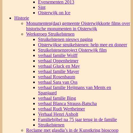
Evenementen 2013
Sint
Oisterwijk on Ice
Historie
Monumenten(dag) gemeente Oisterwijk
korte films over
historische monumenten in Oisterwijk
Werkgroep Struikelstenen
Struikelstenen nieuws pagina
Oisterwijkse struikelstenen: help mee en doneer
Struikelstenenproject Oisterwijk film
verhaal familie Wolff
verhaal Oppenheimer
verhaal Gluck en May
verhaal familie Mayer
verhaal Rosenbaum
verhaal Sara van Oss
verhaal familie Heijmans van Ments en
Spanjaard
verhaal familie Bing
verhaal Blanca Strauss-Batscha
verhaal Rudi Wertheimer
Verhaal Henri Anholt
Familiebijbel na 75 jaar terug in de familie
Struikelstenen
Reclame met glasdia’s in de Kunstkring bioscoop