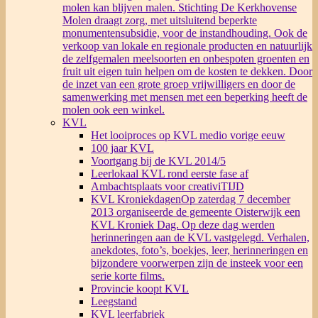
molen kan blijven malen. Stichting De Kerkhovense
Molen draagt zorg, met uitsluitend beperkte
monumentensubsidie, voor de instandhouding. Ook de
verkoop van lokale en regionale producten en natuurlijk
de zelfgemalen meelsoorten en onbespoten groenten en
fruit uit eigen tuin helpen om de kosten te dekken. Door
de inzet van een grote groep vrijwilligers en door de
samenwerking met mensen met een beperking heeft de
molen ook een winkel.
KVL
Het looiproces op KVL medio vorige eeuw
100 jaar KVL
Voortgang bij de KVL 2014/5
Leerlokaal KVL rond eerste fase af
Ambachtsplaats voor creativiTIJD
KVL Kroniekdagen
Op zaterdag 7 december
2013 organiseerde de gemeente Oisterwijk een
KVL Kroniek Dag. Op deze dag werden
herinneringen aan de KVL vastgelegd. Verhalen,
anekdotes, foto’s, boekjes, leer, herinneringen en
bijzondere voorwerpen zijn de insteek voor een
serie korte films.
Provincie koopt KVL
Leegstand
KVL leerfabriek