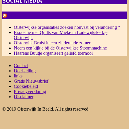
SOCIAL MEDIA
NIEUWS
Oisterwijkse organisaties zoeken houvast bij verandering *
Expositie met Quilts van Mieke in Lodewijkskerkje
Oisterwijk
Oisterwijk Bruist in een zinderende zomer
Neem een kijkje bij de Oisterwijkse Stoommachine
Haarens Buutje organiseert geliefd toernooi
Contact
Doelstelling
links
Gratis Nieuwsbrief
Cookiebeleid
Privacyverklaring
Disclaimer
© 2019 Oisterwijk In Beeld. All rights reserved.