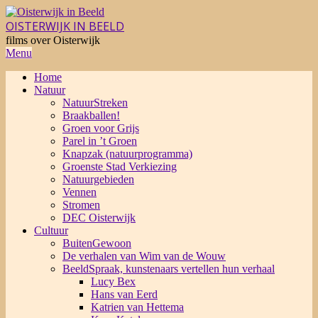
Skip
to
OISTERWIJK IN BEELD
content
films over Oisterwijk
Primary
Menu
Navigation
Home
Menu
Natuur
NatuurStreken
Braakballen!
Groen voor Grijs
Parel in ’t Groen
Knapzak (natuurprogramma)
Groenste Stad Verkiezing
Natuurgebieden
Vennen
Stromen
DEC Oisterwijk
Cultuur
BuitenGewoon
De verhalen van Wim van de Wouw
BeeldSpraak, kunstenaars vertellen hun verhaal
Lucy Bex
Hans van Eerd
Katrien van Hettema