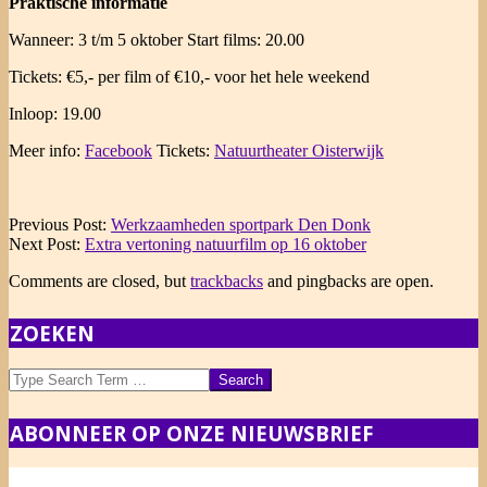
Praktische informatie
Wanneer: 3 t/m 5 oktober Start films: 20.00
Tickets: €5,- per film of €10,- voor het hele weekend
Inloop: 19.00
Meer info:
Facebook
Tickets:
Natuurtheater Oisterwijk
2019-
Previous Post:
Werkzaamheden sportpark Den Donk
09-
Next Post:
Extra vertoning natuurfilm op 16 oktober
27
Comments are closed, but
trackbacks
and pingbacks are open.
ZOEKEN
Search
ABONNEER OP ONZE NIEUWSBRIEF