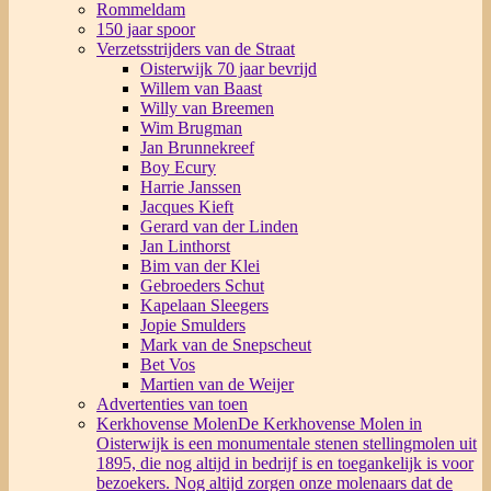
Rommeldam
150 jaar spoor
Verzetsstrijders van de Straat
Oisterwijk 70 jaar bevrijd
Willem van Baast
Willy van Breemen
Wim Brugman
Jan Brunnekreef
Boy Ecury
Harrie Janssen
Jacques Kieft
Gerard van der Linden
Jan Linthorst
Bim van der Klei
Gebroeders Schut
Kapelaan Sleegers
Jopie Smulders
Mark van de Snepscheut
Bet Vos
Martien van de Weijer
Advertenties van toen
Kerkhovense Molen
De Kerkhovense Molen in
Oisterwijk is een monumentale stenen stellingmolen uit
1895, die nog altijd in bedrijf is en toegankelijk is voor
bezoekers. Nog altijd zorgen onze molenaars dat de