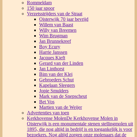
Rommeldam
150 jaar spoor
Verzetsstrijders van de Straat
Oisterwijk 70 jaar bevrijd
Willem van Baast
Willy van Breemen
Wim Brugman
Jan Brunnekreef
Boy Ecury
Harrie Janssen
Jacques Kieft
Gerard van der Linden
Jan Linthorst
Bim van der Klei
Gebroeders Schut
Kapelaan Sleegers
Jopie Smulders
Mark van de Snepscheut
Bet Vos
Martien van de Weijer
Advertenties van toen
Kerkhovense Molen
De Kerkhovense Molen in
Oisterwijk is een monumentale stenen stellingmolen uit
1895, die nog altijd in bedrijf is en toegankelijk is voor
bezoekers. Nog altijd zorgen onze molenaars dat de