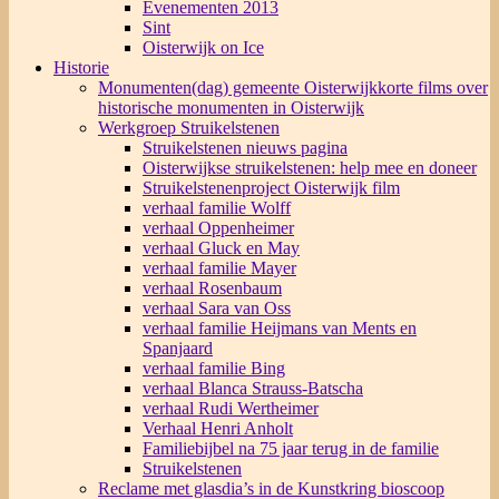
Evenementen 2013
Sint
Oisterwijk on Ice
Historie
Monumenten(dag) gemeente Oisterwijk
korte films over
historische monumenten in Oisterwijk
Werkgroep Struikelstenen
Struikelstenen nieuws pagina
Oisterwijkse struikelstenen: help mee en doneer
Struikelstenenproject Oisterwijk film
verhaal familie Wolff
verhaal Oppenheimer
verhaal Gluck en May
verhaal familie Mayer
verhaal Rosenbaum
verhaal Sara van Oss
verhaal familie Heijmans van Ments en
Spanjaard
verhaal familie Bing
verhaal Blanca Strauss-Batscha
verhaal Rudi Wertheimer
Verhaal Henri Anholt
Familiebijbel na 75 jaar terug in de familie
Struikelstenen
Reclame met glasdia’s in de Kunstkring bioscoop