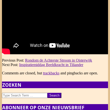
2021-
Previous Post:
Rondom de Achterste Stroom in Oisterwijk
07-
Next Post:
Inspiratiemiddag Beeldkracht in Tiliander
28
Comments are closed, but
trackbacks
and pingbacks are open.
ZOEKEN
Search
ABONNEER OP ONZE NIEUWSBRIEF