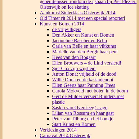
gebeurtenissen rondom de ijsbaan bij Piet Plezier:
Oisterwijk on Ice skating
Aankomst Sinterklaas Oisterwijk 2014
Old Timer rit 2014 met een special reporter!
Kunst en Bomen 2014
de vrijwilligers
Den Akker en Kunst en Bomen
Jacqueline Baselier en Echo
Carla van Belle en haar viltkunst
Marielle van den Bergh haar peul
Kees van den Bogaart
Ellen Brouwers – de Lind versierd!
Sjef Cox zijn wijsheid
Anton Dona: vrijheid of de dood
Willie Dona en de kastanjenoot
Ellen Geerts haar Painting Trees
Carola Mokveld met boten in de boom
Gert de Mulder versiert Bunders met
plastic
Saskia van Oversteeg’s sage
Lilian van Rossum en haar gast
Peter van Tilburg en het bankje
Start Kunst en Bomen
Verkiezingen 2014
Carnaval 2014 Oisterwijk