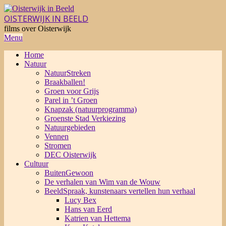
Skip
to
OISTERWIJK IN BEELD
content
films over Oisterwijk
Primary
Menu
Navigation
Home
Menu
Natuur
NatuurStreken
Braakballen!
Groen voor Grijs
Parel in ’t Groen
Knapzak (natuurprogramma)
Groenste Stad Verkiezing
Natuurgebieden
Vennen
Stromen
DEC Oisterwijk
Cultuur
BuitenGewoon
De verhalen van Wim van de Wouw
BeeldSpraak, kunstenaars vertellen hun verhaal
Lucy Bex
Hans van Eerd
Katrien van Hettema