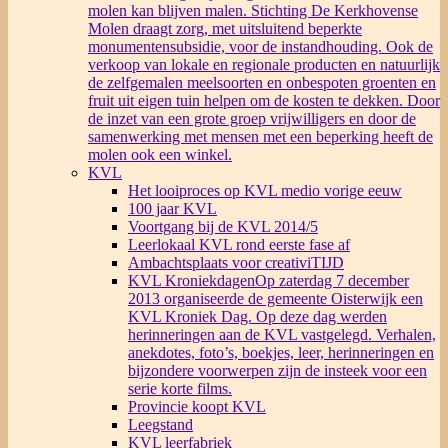
molen kan blijven malen. Stichting De Kerkhovense
Molen draagt zorg, met uitsluitend beperkte
monumentensubsidie, voor de instandhouding. Ook de
verkoop van lokale en regionale producten en natuurlijk
de zelfgemalen meelsoorten en onbespoten groenten en
fruit uit eigen tuin helpen om de kosten te dekken. Door
de inzet van een grote groep vrijwilligers en door de
samenwerking met mensen met een beperking heeft de
molen ook een winkel.
KVL
Het looiproces op KVL medio vorige eeuw
100 jaar KVL
Voortgang bij de KVL 2014/5
Leerlokaal KVL rond eerste fase af
Ambachtsplaats voor creativiTIJD
KVL Kroniekdagen
Op zaterdag 7 december
2013 organiseerde de gemeente Oisterwijk een
KVL Kroniek Dag. Op deze dag werden
herinneringen aan de KVL vastgelegd. Verhalen,
anekdotes, foto’s, boekjes, leer, herinneringen en
bijzondere voorwerpen zijn de insteek voor een
serie korte films.
Provincie koopt KVL
Leegstand
KVL leerfabriek