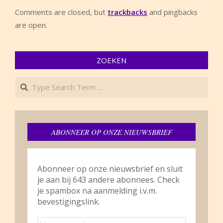
Comments are closed, but
trackbacks
and pingbacks
are open.
ZOEKEN
Search
ABONNEER OP ONZE NIEUWSBRIEF
Abonneer op onze nieuwsbrief en sluit
je aan bij 643 andere abonnees. Check
je spambox na aanmelding i.v.m.
bevestigingslink.