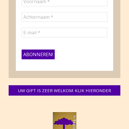
UW GIFT IS ZEER WELKOM: KLIK HIERONDER