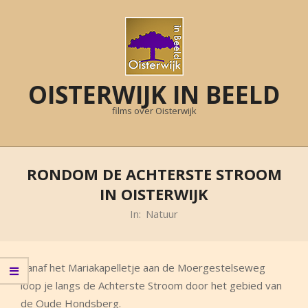
Skip
to
content
OISTERWIJK IN BEELD
films over Oisterwijk
Primary
Navigation
RONDOM DE ACHTERSTE STROOM
Menu
IN OISTERWIJK
In:
Natuur
Vanaf het Mariakapelletje aan de Moergestelseweg
loop je langs de Achterste Stroom door het gebied van
de Oude Hondsberg.