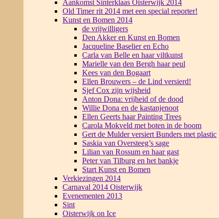
Aankomst Sinterklaas Oisterwijk 2014
Old Timer rit 2014 met een special reporter!
Kunst en Bomen 2014
de vrijwilligers
Den Akker en Kunst en Bomen
Jacqueline Baselier en Echo
Carla van Belle en haar viltkunst
Marielle van den Bergh haar peul
Kees van den Bogaart
Ellen Brouwers – de Lind versierd!
Sjef Cox zijn wijsheid
Anton Dona: vrijheid of de dood
Willie Dona en de kastanjenoot
Ellen Geerts haar Painting Trees
Carola Mokveld met boten in de boom
Gert de Mulder versiert Bunders met plastic
Saskia van Oversteeg’s sage
Lilian van Rossum en haar gast
Peter van Tilburg en het bankje
Start Kunst en Bomen
Verkiezingen 2014
Carnaval 2014 Oisterwijk
Evenementen 2013
Sint
Oisterwijk on Ice