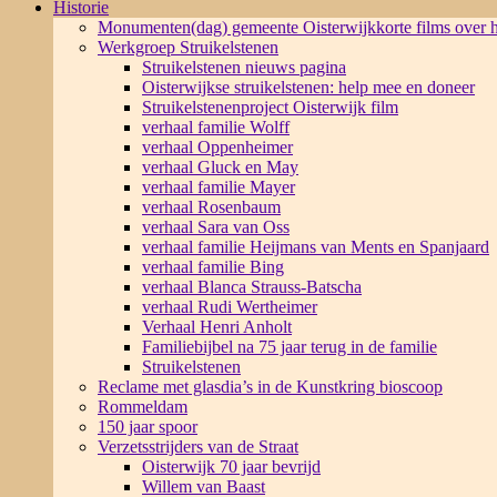
Historie
Monumenten(dag) gemeente Oisterwijk
korte films over
Werkgroep Struikelstenen
Struikelstenen nieuws pagina
Oisterwijkse struikelstenen: help mee en doneer
Struikelstenenproject Oisterwijk film
verhaal familie Wolff
verhaal Oppenheimer
verhaal Gluck en May
verhaal familie Mayer
verhaal Rosenbaum
verhaal Sara van Oss
verhaal familie Heijmans van Ments en Spanjaard
verhaal familie Bing
verhaal Blanca Strauss-Batscha
verhaal Rudi Wertheimer
Verhaal Henri Anholt
Familiebijbel na 75 jaar terug in de familie
Struikelstenen
Reclame met glasdia’s in de Kunstkring bioscoop
Rommeldam
150 jaar spoor
Verzetsstrijders van de Straat
Oisterwijk 70 jaar bevrijd
Willem van Baast