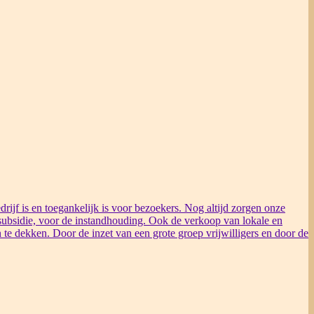
rijf is en toegankelijk is voor bezoekers. Nog altijd zorgen onze
ubsidie, voor de instandhouding. Ook de verkoop van lokale en
 te dekken. Door de inzet van een grote groep vrijwilligers en door de