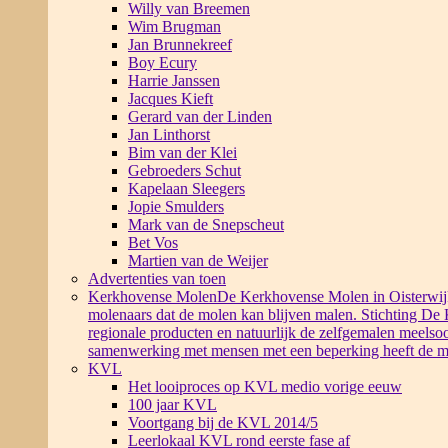
Willy van Breemen
Wim Brugman
Jan Brunnekreef
Boy Ecury
Harrie Janssen
Jacques Kieft
Gerard van der Linden
Jan Linthorst
Bim van der Klei
Gebroeders Schut
Kapelaan Sleegers
Jopie Smulders
Mark van de Snepscheut
Bet Vos
Martien van de Weijer
Advertenties van toen
Kerkhovense Molen
De Kerkhovense Molen in Oisterwijk i
molenaars dat de molen kan blijven malen. Stichting De
regionale producten en natuurlijk de zelfgemalen meelsoo
samenwerking met mensen met een beperking heeft de m
KVL
Het looiproces op KVL medio vorige eeuw
100 jaar KVL
Voortgang bij de KVL 2014/5
Leerlokaal KVL rond eerste fase af