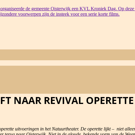
organiseerde de gemeente Oisterwijk een KVL Kroniek Dag. Op deze 
bijzondere voorwerpen zijn de insteek voor een serie korte films.
FT NAAR REVIVAL OPERETTE
perette uitvoeringen in het Natuurtheater. De operette lijkt – niet alle
r terug naar Oisterwijk. Niet in de aloude, bekende vorm van de Ween