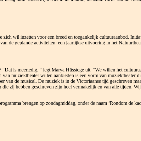
die zich wil inzetten voor een breed en toegankelijk cultuuraanbod. Init
n de geplande activiteiten: een jaarlijkse uitvoering in het Natuurtheat
? “Dat is meerledig, “ legt Marya Hüsstege uit. “We willen het cultuur
d van muziektheater willen aanbieden is een vorm van muziektheater die
loper van de musical. De muziek is in de Victoriaanse tijd geschreven ma
 die zij hebben geschreven zijn heel vermakelijk en van alle tijden. Wij
g programma brengen op zondagmiddag, onder de naam ‘Rondom de kach