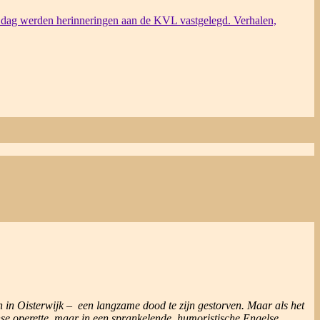
dag werden herinneringen aan de KVL vastgelegd. Verhalen,
en in Oisterwijk – een langzame dood te zijn gestorven. Maar als het
se operette, maar in een sprankelende, humoristische Engelse