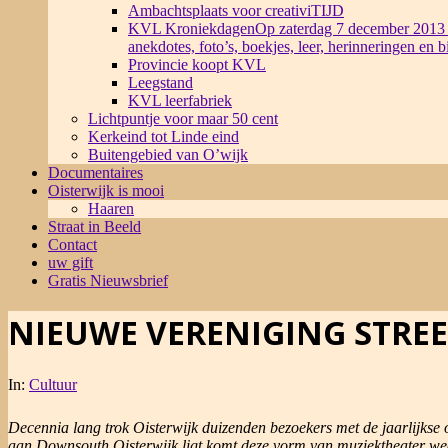
Ambachtsplaats voor creativiTIJD
KVL Kroniekdagen
Op zaterdag 7 december 2013 
anekdotes, foto’s, boekjes, leer, herinneringen en 
Provincie koopt KVL
Leegstand
KVL leerfabriek
Lichtpuntje voor maar 50 cent
Kerkeind tot Linde eind
Buitengebied van O’wijk
Documentaires
Oisterwijk is mooi
Haaren
Straat in Beeld
Contact
uw gift
Gratis Nieuwsbrief
NIEUWE VERENIGING STREE
In:
Cultuur
Decennia lang trok Oisterwijk duizenden bezoekers met de jaarlijkse o
aan Downsouth Oisterwijk ligt komt deze vorm van muziektheater wee