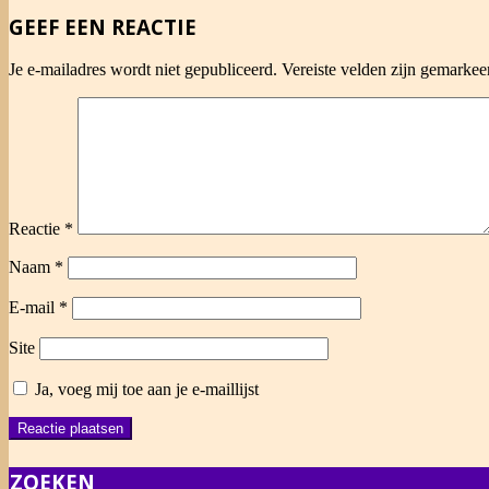
20
GEEF EEN REACTIE
Je e-mailadres wordt niet gepubliceerd.
Vereiste velden zijn gemarke
Reactie
*
Naam
*
E-mail
*
Site
Ja, voeg mij toe aan je e-maillijst
ZOEKEN