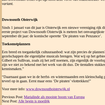
variant.
Downsouth Oisterwijk
Sinds 1 januari van dit jaar is Oisterwijk een nieuwe vereniging rijk 
eerste project van Downsouth Oisterwijk is meteen het omvangrijkste va
september dit jaar: de komische operette ‘De piraten van Penzance’.
Toekomstplannen
Een breed en toegankelijk cultuuraanbod: wat zijn precies de plannen
gezelschappen die eigentijdse musicals brengen. Wat wij op het gebie
Gilbert en Sullivan, zoals zij het zelf noemen, zijn eigenlijk de voor
zijn we niet zo bekend met het werk van dit duo. De tientallen stukken
kennismaken.”
“Daarnaast gaan we in de herfst- en wintermaanden een kleinschali
teveel op in gaan. Eerst maar eens ‘De piraten’ vlottrekken!”
Voor meer info:
www.downsouthoisterwijk.nl
2024-
Previous Post:
Marialinde als mooiste boom van Europa
03-
Next Post:
Alle begin is moeilijk