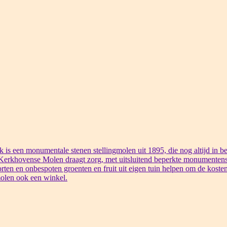
s een monumentale stenen stellingmolen uit 1895, die nog altijd in bed
 Kerkhovense Molen draagt zorg, met uitsluitend beperkte monumentens
rten en onbespoten groenten en fruit uit eigen tuin helpen om de kosten
olen ook een winkel.