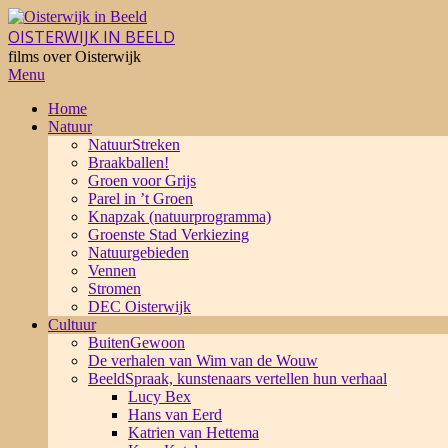
Skip
to
OISTERWIJK IN BEELD
content
films over Oisterwijk
Primary
Menu
Navigation
Home
Menu
Natuur
NatuurStreken
Braakballen!
Groen voor Grijs
Parel in ’t Groen
Knapzak (natuurprogramma)
Groenste Stad Verkiezing
Natuurgebieden
Vennen
Stromen
DEC Oisterwijk
Cultuur
BuitenGewoon
De verhalen van Wim van de Wouw
BeeldSpraak, kunstenaars vertellen hun verhaal
Lucy Bex
Hans van Eerd
Katrien van Hettema