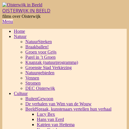
Skip
to
OISTERWIJK IN BEELD
content
films over Oisterwijk
Primary
Menu
Navigation
Home
Menu
Natuur
NatuurStreken
Braakballen!
Groen voor Grijs
Parel in ’t Groen
Knapzak (natuurprogramma)
Groenste Stad Verkiezing
Natuurgebieden
Vennen
Stromen
DEC Oisterwijk
Cultuur
BuitenGewoon
De verhalen van Wim van de Wouw
BeeldSpraak, kunstenaars vertellen hun verhaal
Lucy Bex
Hans van Eerd
Katrien van Hettema