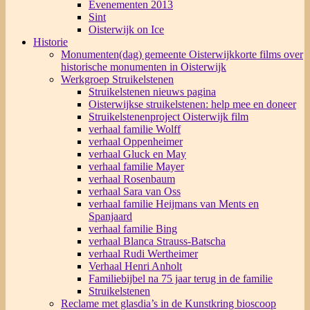
Evenementen 2013
Sint
Oisterwijk on Ice
Historie
Monumenten(dag) gemeente Oisterwijk
korte films over
historische monumenten in Oisterwijk
Werkgroep Struikelstenen
Struikelstenen nieuws pagina
Oisterwijkse struikelstenen: help mee en doneer
Struikelstenenproject Oisterwijk film
verhaal familie Wolff
verhaal Oppenheimer
verhaal Gluck en May
verhaal familie Mayer
verhaal Rosenbaum
verhaal Sara van Oss
verhaal familie Heijmans van Ments en
Spanjaard
verhaal familie Bing
verhaal Blanca Strauss-Batscha
verhaal Rudi Wertheimer
Verhaal Henri Anholt
Familiebijbel na 75 jaar terug in de familie
Struikelstenen
Reclame met glasdia’s in de Kunstkring bioscoop