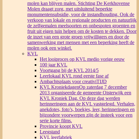
molen kan blijven malen. Stichting De Kerkhovense
Molen draagt zorg, met uitsluitend beperkte
monumentensubsidie, voor de instandhouding. Ook de
verkoop van lokale en regionale producten en natuurlijk
de zelfgemalen meelsoorten en onbespoten groenten en
fruit uit eigen tuin helpen om de kosten te dekken. Door
de inzet van een grote groep vrijwilligers en door de
samenwerking met mensen met een beperking heeft de
molen ook een winkel.
KVL
Het looiproces op KVL medio vorige eeuw
100 jaar KVL
Voortgang bij de KVL 2014/5
Leerlokaal KVL rond eerste fase af
Ambachtsplaats voor creativiTIJD
KVL Kroniekdagen
Op zaterdag 7 december
2013 organiseerde de gemeente Oisterwijk een
KVL Kroniek Dag. Op deze dag werden
herinneringen aan de KVL vastgelegd. Verhalen,
anekdotes, foto’s, boekjes, leer, herinneringen en
bijzondere voorwerpen zijn de insteek voor een
serie korte films.
Provincie koopt KVL
Leegstand
KVL leerfabriek