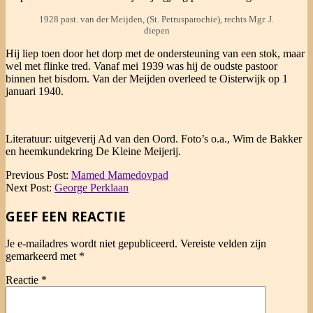
1928 past. van der Meijden, (St. Petrusparochie), rechts Mgr. J.
diepen
Hij liep toen door het dorp met de ondersteuning van een stok, maar
wel met flinke tred. Vanaf mei 1939 was hij de oudste pastoor
binnen het bisdom. Van der Meijden overleed te Oisterwijk op 1
januari 1940.
Literatuur: uitgeverij Ad van den Oord. Foto’s o.a., Wim de Bakker
en heemkundekring De Kleine Meijerij.
2025-
Previous Post:
Mamed Mamedovpad
04-
Next Post:
George Perklaan
19
GEEF EEN REACTIE
Je e-mailadres wordt niet gepubliceerd.
Vereiste velden zijn
gemarkeerd met
*
Reactie
*