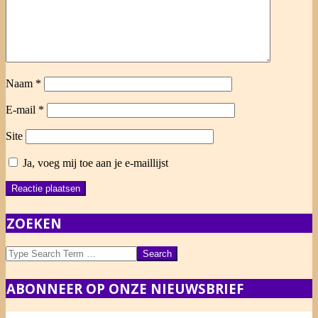
Naam
*
E-mail
*
Site
Ja, voeg mij toe aan je e-maillijst
ZOEKEN
Search
ABONNEER OP ONZE NIEUWSBRIEF