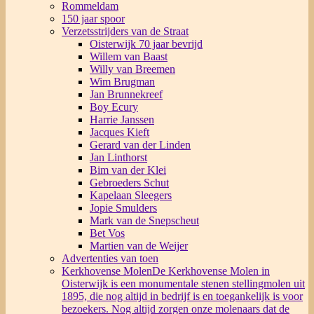
Rommeldam
150 jaar spoor
Verzetsstrijders van de Straat
Oisterwijk 70 jaar bevrijd
Willem van Baast
Willy van Breemen
Wim Brugman
Jan Brunnekreef
Boy Ecury
Harrie Janssen
Jacques Kieft
Gerard van der Linden
Jan Linthorst
Bim van der Klei
Gebroeders Schut
Kapelaan Sleegers
Jopie Smulders
Mark van de Snepscheut
Bet Vos
Martien van de Weijer
Advertenties van toen
Kerkhovense Molen
De Kerkhovense Molen in
Oisterwijk is een monumentale stenen stellingmolen uit
1895, die nog altijd in bedrijf is en toegankelijk is voor
bezoekers. Nog altijd zorgen onze molenaars dat de