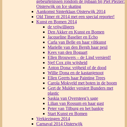
gebeurtenissen rondom de ijsbaan bij Piet Plezier:
Oisterwijk on Ice skating
Aankomst Sinterklaas Oisterwijk 2014
Old Timer rit 2014 met een special reporter!
Kunst en Bomen 2014
de vrijwilligers
Den Akker en Kunst en Bomen
Jacqueline Baselier en Echo
Carla van Belle en haar viltkunst
Marielle van den Bergh haar peul
Kees van den Bogaart
Ellen Brouwers – de Lind versierd!
Sjef Cox zijn wijsheid
Anton Dona: vrijheid of de dood
Willie Dona en de kastanjenoot
Ellen Geerts haar Painting Trees
Carola Mokveld met boten in de boom
Gert de Mulder versiert Bunders met
plastic
Saskia van Oversteeg’s sage
Lilian van Rossum en haar gast
Peter van Tilburg en het bankje
Start Kunst en Bomen
Verkiezingen 2014
Carnaval 2014 Oisterwijk