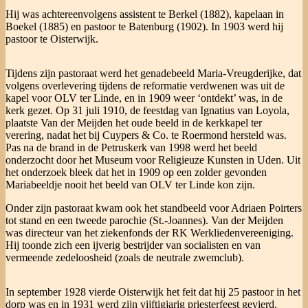
Hij was achtereenvolgens assistent te Berkel (1882), kapelaan in
Boekel (1885) en pastoor te Batenburg (1902). In 1903 werd hij
pastoor te Oisterwijk.
Tijdens zijn pastoraat werd het genadebeeld Maria-Vreugderijke, dat
volgens overlevering tijdens de reformatie verdwenen was uit de
kapel voor OLV ter Linde, en in 1909 weer ‘ontdekt’ was, in de
kerk gezet. Op 31 juli 1910, de feestdag van Ignatius van Loyola,
plaatste Van der Meijden het oude beeld in de kerkkapel ter
verering, nadat het bij Cuypers & Co. te Roermond hersteld was.
Pas na de brand in de Petruskerk van 1998 werd het beeld
onderzocht door het Museum voor Religieuze Kunsten in Uden. Uit
het onderzoek bleek dat het in 1909 op een zolder gevonden
Mariabeeldje nooit het beeld van OLV ter Linde kon zijn.
Onder zijn pastoraat kwam ook het standbeeld voor Adriaen Poirters
tot stand en een tweede parochie (St.-Joannes). Van der Meijden
was directeur van het ziekenfonds der RK Werkliedenvereeniging.
Hij toonde zich een ijverig bestrijder van socialisten en van
vermeende zedeloosheid (zoals de neutrale zwemclub).
In september 1928 vierde Oisterwijk het feit dat hij 25 pastoor in het
dorp was en in 1931 werd zijn vijftigjarig priesterfeest gevierd.