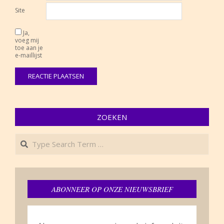
Site
Ja,
voeg mij
toe aan je
e-maillijst
ZOEKEN
Search
ABONNEER OP ONZE NIEUWSBRIEF