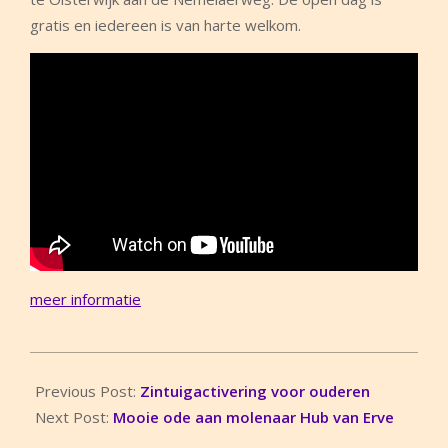
gratis en iedereen is van harte welkom.
meer informatie
2017-
06-
Previous Post:
Zintuigactivering voor ouderen
26
Next Post:
Mooie ode aan molenaar Hub van Erve