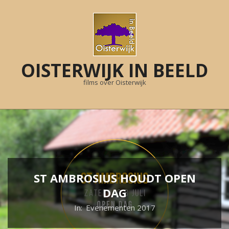
Skip
to
content
OISTERWIJK IN BEELD
films over Oisterwijk
Primary
Navigation
Menu
ST AMBROSIUS HOUDT OPEN
DAG
In:
Evenementen 2017