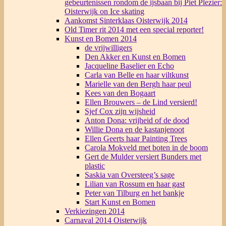
gebeurtenissen rondom de ijsbaan bij Piet Plezier:
Oisterwijk on Ice skating
Aankomst Sinterklaas Oisterwijk 2014
Old Timer rit 2014 met een special reporter!
Kunst en Bomen 2014
de vrijwilligers
Den Akker en Kunst en Bomen
Jacqueline Baselier en Echo
Carla van Belle en haar viltkunst
Marielle van den Bergh haar peul
Kees van den Bogaart
Ellen Brouwers – de Lind versierd!
Sjef Cox zijn wijsheid
Anton Dona: vrijheid of de dood
Willie Dona en de kastanjenoot
Ellen Geerts haar Painting Trees
Carola Mokveld met boten in de boom
Gert de Mulder versiert Bunders met
plastic
Saskia van Oversteeg’s sage
Lilian van Rossum en haar gast
Peter van Tilburg en het bankje
Start Kunst en Bomen
Verkiezingen 2014
Carnaval 2014 Oisterwijk