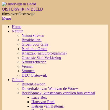
Skip
to
OISTERWIJK IN BEELD
content
films over Oisterwijk
Primary
Menu
Navigation
Home
Menu
Natuur
NatuurStreken
Braakballen!
Groen voor Grijs
Parel in ’t Groen
Knapzak (natuurprogramma)
Groenste Stad Verkiezing
Natuurgebieden
Vennen
Stromen
DEC Oisterwijk
Cultuur
BuitenGewoon
De verhalen van Wim van de Wouw
BeeldSpraak, kunstenaars vertellen hun verhaal
Lucy Bex
Hans van Eerd
Katrien van Hettema