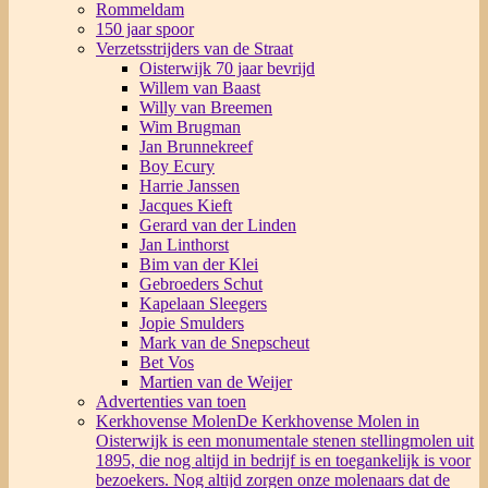
Rommeldam
150 jaar spoor
Verzetsstrijders van de Straat
Oisterwijk 70 jaar bevrijd
Willem van Baast
Willy van Breemen
Wim Brugman
Jan Brunnekreef
Boy Ecury
Harrie Janssen
Jacques Kieft
Gerard van der Linden
Jan Linthorst
Bim van der Klei
Gebroeders Schut
Kapelaan Sleegers
Jopie Smulders
Mark van de Snepscheut
Bet Vos
Martien van de Weijer
Advertenties van toen
Kerkhovense Molen
De Kerkhovense Molen in
Oisterwijk is een monumentale stenen stellingmolen uit
1895, die nog altijd in bedrijf is en toegankelijk is voor
bezoekers. Nog altijd zorgen onze molenaars dat de