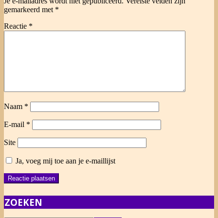
Je e-mailadres wordt niet gepubliceerd.
Vereiste velden zijn
gemarkeerd met
*
Reactie
*
Naam
*
E-mail
*
Site
Ja, voeg mij toe aan je e-maillijst
ZOEKEN