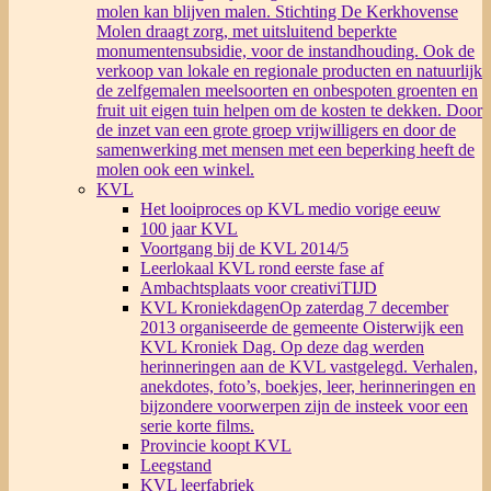
molen kan blijven malen. Stichting De Kerkhovense
Molen draagt zorg, met uitsluitend beperkte
monumentensubsidie, voor de instandhouding. Ook de
verkoop van lokale en regionale producten en natuurlijk
de zelfgemalen meelsoorten en onbespoten groenten en
fruit uit eigen tuin helpen om de kosten te dekken. Door
de inzet van een grote groep vrijwilligers en door de
samenwerking met mensen met een beperking heeft de
molen ook een winkel.
KVL
Het looiproces op KVL medio vorige eeuw
100 jaar KVL
Voortgang bij de KVL 2014/5
Leerlokaal KVL rond eerste fase af
Ambachtsplaats voor creativiTIJD
KVL Kroniekdagen
Op zaterdag 7 december
2013 organiseerde de gemeente Oisterwijk een
KVL Kroniek Dag. Op deze dag werden
herinneringen aan de KVL vastgelegd. Verhalen,
anekdotes, foto’s, boekjes, leer, herinneringen en
bijzondere voorwerpen zijn de insteek voor een
serie korte films.
Provincie koopt KVL
Leegstand
KVL leerfabriek