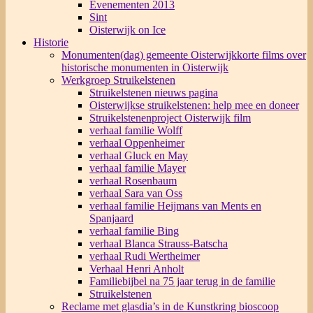
Evenementen 2013
Sint
Oisterwijk on Ice
Historie
Monumenten(dag) gemeente Oisterwijk
korte films over
historische monumenten in Oisterwijk
Werkgroep Struikelstenen
Struikelstenen nieuws pagina
Oisterwijkse struikelstenen: help mee en doneer
Struikelstenenproject Oisterwijk film
verhaal familie Wolff
verhaal Oppenheimer
verhaal Gluck en May
verhaal familie Mayer
verhaal Rosenbaum
verhaal Sara van Oss
verhaal familie Heijmans van Ments en
Spanjaard
verhaal familie Bing
verhaal Blanca Strauss-Batscha
verhaal Rudi Wertheimer
Verhaal Henri Anholt
Familiebijbel na 75 jaar terug in de familie
Struikelstenen
Reclame met glasdia’s in de Kunstkring bioscoop