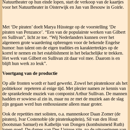
Natuurtheater op hun einde lopen, start de verkoop van de kaartjes
voor het Natuurtheater in Oisterwijk en Jan van Besouw in Goirle.
Met ‘De piraten’ doelt Marya Hüsstege op de voorstelling ‘De
piraten van Penzance’. “Een van de populairste werken van Gilbert
en Sullivan”, licht ze toe. “Wij Nederlanders kunnen over het
algemeen grote waardering opbrengen voor de bekende Engelse
humor: hun talent om de eigen tradities en karaktertrekjes op de
korrel te nemen en het establishment in het belachelijke te trekken.
Het werk van Gilbert en Sullivan zit daar vol mee. Daarom is en
blijft hun werk zo leuk”.
Voortgang van de productie
Op alle fronten wordt er hard gewerkt. Zowel het piratenkoor als het
politiekoor repeteren al enige tijd. Met plezier namen ze kennis van
de sprankelende muziek van componist Arthur Sullivan. De mannen
hadden er sowieso al zin in, maar nu ze met de muziek aan de slag
zijn gegaan werd hun enthousiasme alleen maar groter.
Ook de repetities met solisten, o.a. mannenkoor Daan Zomer (de
piraten), Ivar Costenoble (de piratenkapitein), Sil van den Hout
(bootsman Samuel) en Kathelijn van Dongen (kombuismeid Ruth)
lopen goed. De dames van Des Unique zijn, na de uitvoeringen van