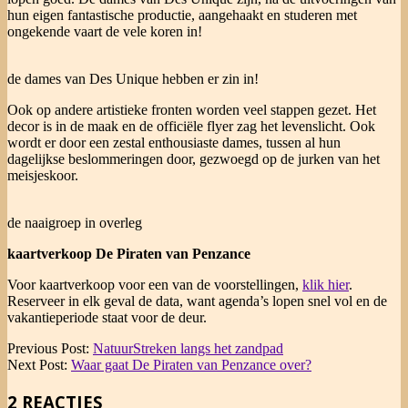
hun eigen fantastische productie, aangehaakt en studeren met
ongekende vaart de vele koren in!
de dames van Des Unique hebben er zin in!
Ook op andere artistieke fronten worden veel stappen gezet. Het
decor is in de maak en de officiële flyer zag het levenslicht. Ook
wordt er door een zestal enthousiaste dames, tussen al hun
dagelijkse beslommeringen door, gezwoegd op de jurken van het
meisjeskoor.
de naaigroep in overleg
kaartverkoop De Piraten van Penzance
Voor kaartverkoop voor een van de voorstellingen,
klik hier
.
Reserveer in elk geval de data, want agenda’s lopen snel vol en de
vakantieperiode staat voor de deur.
2024-
Previous Post:
NatuurStreken langs het zandpad
06-
Next Post:
Waar gaat De Piraten van Penzance over?
26
2 REACTIES