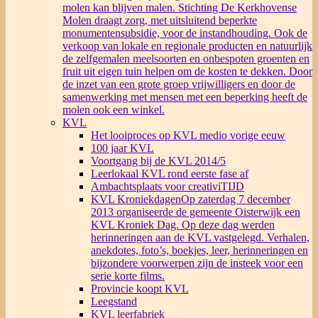
molen kan blijven malen. Stichting De Kerkhovense
Molen draagt zorg, met uitsluitend beperkte
monumentensubsidie, voor de instandhouding. Ook de
verkoop van lokale en regionale producten en natuurlijk
de zelfgemalen meelsoorten en onbespoten groenten en
fruit uit eigen tuin helpen om de kosten te dekken. Door
de inzet van een grote groep vrijwilligers en door de
samenwerking met mensen met een beperking heeft de
molen ook een winkel.
KVL
Het looiproces op KVL medio vorige eeuw
100 jaar KVL
Voortgang bij de KVL 2014/5
Leerlokaal KVL rond eerste fase af
Ambachtsplaats voor creativiTIJD
KVL Kroniekdagen
Op zaterdag 7 december
2013 organiseerde de gemeente Oisterwijk een
KVL Kroniek Dag. Op deze dag werden
herinneringen aan de KVL vastgelegd. Verhalen,
anekdotes, foto’s, boekjes, leer, herinneringen en
bijzondere voorwerpen zijn de insteek voor een
serie korte films.
Provincie koopt KVL
Leegstand
KVL leerfabriek