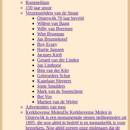
Rommeldam
150 jaar spoor
Verzetsstrijders van de Straat
Oisterwijk 70 jaar bevrijd
Willem van Baast
Willy van Breemen
Wim Brugman
Jan Brunnekreef
Boy Ecury
Harrie Janssen
Jacques Kieft
Gerard van der Linden
Jan Linthorst
Bim van der Klei
Gebroeders Schut
Kapelaan Sleegers
Jopie Smulders
Mark van de Snepscheut
Bet Vos
Martien van de Weijer
Advertenties van toen
Kerkhovense Molen
De Kerkhovense Molen in
Oisterwijk is een monumentale stenen stellingmolen uit
1895, die nog altijd in bedrijf is en toegankelijk is voor
bezoekers. Nog altijd zorgen onze molenaars dat de