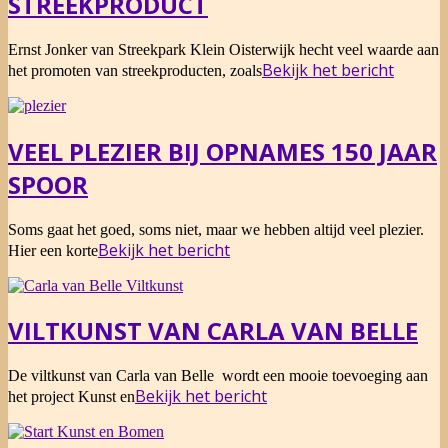
STREEKPRODUCT
2016-
Ernst Jonker van Streekpark Klein Oisterwijk hecht veel waarde aan
03-
Bekijk het bericht
het promoten van streekproducten, zoals
13
VEEL PLEZIER BIJ OPNAMES 150 JAAR
SPOOR
2015-
Soms gaat het goed, soms niet, maar we hebben altijd veel plezier.
05-
Bekijk het bericht
Hier een korte
23
VILTKUNST VAN CARLA VAN BELLE
2014-
De viltkunst van Carla van Belle wordt een mooie toevoeging aan
04-
Bekijk het bericht
het project Kunst en
12