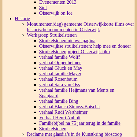
Evenementen 2013
Sint
Oisterwijk on Ice
Historie
Monumenten(dag) gemeente Oisterwijk
korte films over
historische monumenten in Oisterwijk
Werkgroep Struikelstenen
Struikelstenen nieuws pagina
Oisterwijkse struikelstenen: help mee en doneer
Struikelstenenproject Oisterwijk film
verhaal familie Wolff
verhaal Oppenheimer
verhaal Gluck en May
verhaal familie Mayer
verhaal Rosenbaum
verhaal Sara van Oss
verhaal familie Heijmans van Ments en
Spanjaard
verhaal familie Bing
verhaal Blanca Strauss-Batscha
verhaal Rudi Wertheimer
Verhaal Henri Anholt
Familiebijbel na 75 jaar terug in de familie
Struikelstenen
Reclame met glasdia’s in de Kunstkring bioscoop