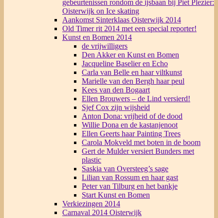
gebeurtenissen rondom de ijsbaan bij Piet Plezier:
Oisterwijk on Ice skating
Aankomst Sinterklaas Oisterwijk 2014
Old Timer rit 2014 met een special reporter!
Kunst en Bomen 2014
de vrijwilligers
Den Akker en Kunst en Bomen
Jacqueline Baselier en Echo
Carla van Belle en haar viltkunst
Marielle van den Bergh haar peul
Kees van den Bogaart
Ellen Brouwers – de Lind versierd!
Sjef Cox zijn wijsheid
Anton Dona: vrijheid of de dood
Willie Dona en de kastanjenoot
Ellen Geerts haar Painting Trees
Carola Mokveld met boten in de boom
Gert de Mulder versiert Bunders met
plastic
Saskia van Oversteeg’s sage
Lilian van Rossum en haar gast
Peter van Tilburg en het bankje
Start Kunst en Bomen
Verkiezingen 2014
Carnaval 2014 Oisterwijk