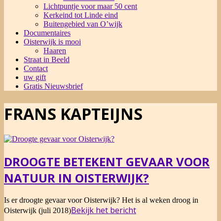
Lichtpuntje voor maar 50 cent
Kerkeind tot Linde eind
Buitengebied van O’wijk
Documentaires
Oisterwijk is mooi
Haaren
Straat in Beeld
Contact
uw gift
Gratis Nieuwsbrief
FRANS KAPTEIJNS
DROOGTE BETEKENT GEVAAR VOOR
NATUUR IN OISTERWIJK?
2018-
Is er droogte gevaar voor Oisterwijk? Het is al weken droog in
07-
Bekijk het bericht
Oisterwijk (juli 2018)
10