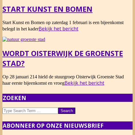
START KUNST EN BOMEN
2014-
Start Kunst en Bomen op zaterdag 1 februari is een bijeenkomst
02-
Bekijk het bericht
belegd in het kader
02
WORDT OISTERWIJK DE GROENSTE
STAD?
2014-
Op 28 januari 214 hield de stuurgroep Oisterwijk Groenste Stad
01-
Bekijk het bericht
haar eerste bijeenkomst en vroeg
29
ZOEKEN
Search
ABONNEER OP ONZE NIEUWSBRIEF