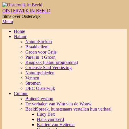
Skip
to
OISTERWIJK IN BEELD
content
films over Oisterwijk
Primary
Menu
Navigation
Home
Menu
Natuur
NatuurStreken
Braakballen!
Groen voor Grijs
Parel in ’t Groen
Knapzak (natuurprogramma)
Groenste Stad Verkiezing
Natuurgebieden
Vennen
Stromen
DEC Oisterwijk
Cultuur
BuitenGewoon
De verhalen van Wim van de Wouw
BeeldSpraak, kunstenaars vertellen hun verhaal
Lucy Bex
Hans van Eerd
Katrien van Hettema