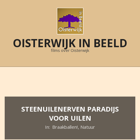
Skip
to
content
OISTERWIJK IN BEELD
films over Oisterwijk
Primary
Navigation
Menu
STEENUILENERVEN PARADIJS
VOOR UILEN
In:
Braakballen!
,
Natuur