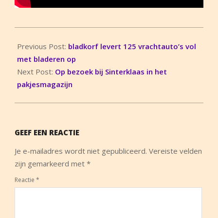
2018-
11-
Previous Post:
bladkorf levert 125 vrachtauto’s vol
04
met bladeren op
Next Post:
Op bezoek bij Sinterklaas in het
pakjesmagazijn
GEEF EEN REACTIE
Je e-mailadres wordt niet gepubliceerd.
Vereiste velden
zijn gemarkeerd met
*
Reactie
*