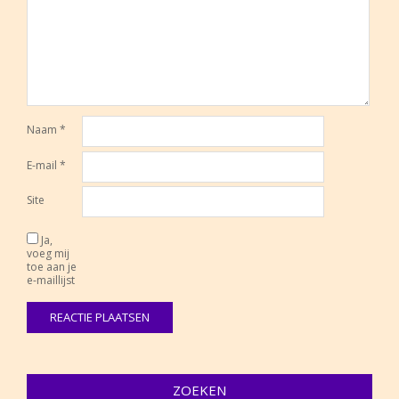
Naam
*
E-mail
*
Site
Ja,
voeg mij
toe aan je
e-maillijst
ZOEKEN