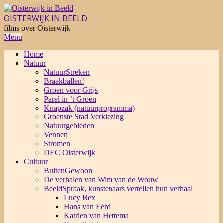
Skip
to
OISTERWIJK IN BEELD
content
films over Oisterwijk
Primary
Menu
Navigation
Home
Menu
Natuur
NatuurStreken
Braakballen!
Groen voor Grijs
Parel in ’t Groen
Knapzak (natuurprogramma)
Groenste Stad Verkiezing
Natuurgebieden
Vennen
Stromen
DEC Oisterwijk
Cultuur
BuitenGewoon
De verhalen van Wim van de Wouw
BeeldSpraak, kunstenaars vertellen hun verhaal
Lucy Bex
Hans van Eerd
Katrien van Hettema