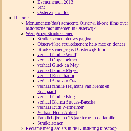
Evenementen 2013
Sint
Oisterwijk on Ice
Historie
Monumenten(dag) gemeente Oisterwijk
korte films over
historische monumenten in Oisterwijk
Werkgroep Struikelstenen
Struikelstenen nieuws pagina
Oisterwijkse struikelstenen: help mee en doneer
Struikelstenenproject Oisterwijk film
verhaal familie Wolff
verhaal Oppenheimer
verhaal Gluck en May
verhaal familie Mayer
verhaal Rosenbaum
verhaal Sara van Oss
verhaal familie Heijmans van Ments en
Spanjaard
verhaal familie Bing
verhaal Blanca Strauss-Batscha
verhaal Rudi Wertheimer
Verhaal Henri Anholt
Familiebijbel na 75 jaar terug in de familie
Struikelstenen
Reclame met glasdia’s in de Kunstkring bioscoop