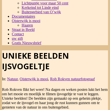
Lichtpuntje voor maar 50 cent
Kerkeind tot Linde eind
Buitengebied van O’wijk
Documentaires
Oisterwijk is mooi
Haaren
Straat in Beeld
Contact
uw gift
Gratis Nieuwsbrief
UNIEKE BEELDEN
IJSVOGELTJE
In:
Natuur
,
Oisterwijk is mooi
,
Rob Rokven natuurfotograaf
Rob Rokven flikt het weer! Na dagen en weken posten lukt het hem
om het mooie en moeilijk te filmen ijsvogeltje te vast te leggen.
Unieke beelden! De beelden zijn gemaakt op een geheim plekje,
zodat we de ijsvogel en haar jong de rust kunnen gunnen om te
genieten van de natuur in ons buitengebied.