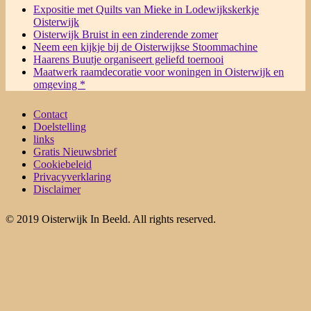
Expositie met Quilts van Mieke in Lodewijkskerkje
Oisterwijk
Oisterwijk Bruist in een zinderende zomer
Neem een kijkje bij de Oisterwijkse Stoommachine
Haarens Buutje organiseert geliefd toernooi
Maatwerk raamdecoratie voor woningen in Oisterwijk en
omgeving *
Contact
Doelstelling
links
Gratis Nieuwsbrief
Cookiebeleid
Privacyverklaring
Disclaimer
© 2019 Oisterwijk In Beeld. All rights reserved.