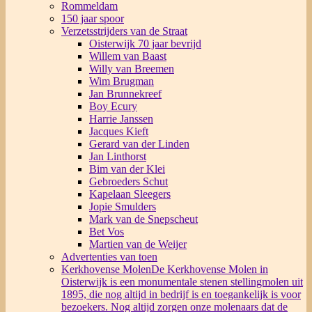
Rommeldam
150 jaar spoor
Verzetsstrijders van de Straat
Oisterwijk 70 jaar bevrijd
Willem van Baast
Willy van Breemen
Wim Brugman
Jan Brunnekreef
Boy Ecury
Harrie Janssen
Jacques Kieft
Gerard van der Linden
Jan Linthorst
Bim van der Klei
Gebroeders Schut
Kapelaan Sleegers
Jopie Smulders
Mark van de Snepscheut
Bet Vos
Martien van de Weijer
Advertenties van toen
Kerkhovense Molen
De Kerkhovense Molen in
Oisterwijk is een monumentale stenen stellingmolen uit
1895, die nog altijd in bedrijf is en toegankelijk is voor
bezoekers. Nog altijd zorgen onze molenaars dat de