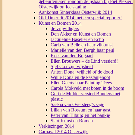
gebeurtenissen rondom de ijsbaan bij Piet Plezier:
Oisterwijk on Ice skating
Aankomst Sinterklaas Oisterwijk 2014
Old Timer rit 2014 met een special reporter!
Kunst en Bomen 2014
de vrijwilligers
Den Akker en Kunst en Bomen
Jacqueline Baselier en Echo
Carla van Belle en haar viltkunst
Marielle van den Bergh haar peul
Kees van den Bogaart
Ellen Brouwers – de Lind versierd!
Sjef Cox zijn wijsheid
Anton Dona: vrijheid of de dood
Willie Dona en de kastanjenoot
Ellen Geerts haar Painting Trees
Carola Mokveld met boten in de boom
Gert de Mulder versiert Bunders met
plastic
Saskia van Oversteeg’s sage
Lilian van Rossum en haar gast
Peter van Tilburg en het bankje
Start Kunst en Bomen
Verkiezingen 2014
Carnaval 2014 Oisterwijk