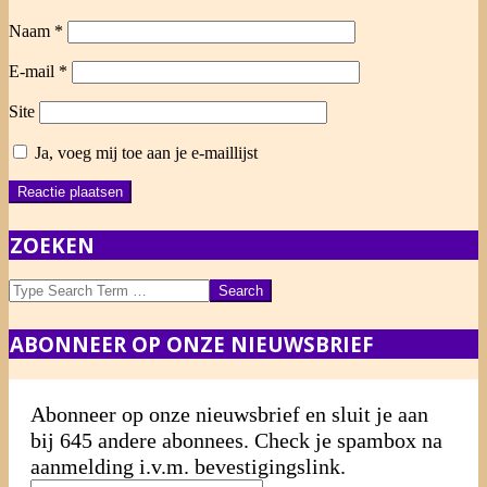
Naam
*
E-mail
*
Site
Ja, voeg mij toe aan je e-maillijst
ZOEKEN
Search
ABONNEER OP ONZE NIEUWSBRIEF
Abonneer op onze nieuwsbrief en sluit je aan
bij 645 andere abonnees. Check je spambox na
aanmelding i.v.m. bevestigingslink.