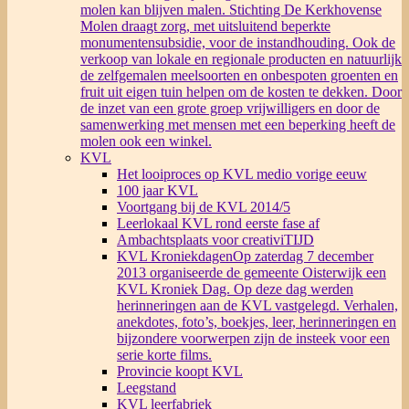
molen kan blijven malen. Stichting De Kerkhovense
Molen draagt zorg, met uitsluitend beperkte
monumentensubsidie, voor de instandhouding. Ook de
verkoop van lokale en regionale producten en natuurlijk
de zelfgemalen meelsoorten en onbespoten groenten en
fruit uit eigen tuin helpen om de kosten te dekken. Door
de inzet van een grote groep vrijwilligers en door de
samenwerking met mensen met een beperking heeft de
molen ook een winkel.
KVL
Het looiproces op KVL medio vorige eeuw
100 jaar KVL
Voortgang bij de KVL 2014/5
Leerlokaal KVL rond eerste fase af
Ambachtsplaats voor creativiTIJD
KVL Kroniekdagen
Op zaterdag 7 december
2013 organiseerde de gemeente Oisterwijk een
KVL Kroniek Dag. Op deze dag werden
herinneringen aan de KVL vastgelegd. Verhalen,
anekdotes, foto’s, boekjes, leer, herinneringen en
bijzondere voorwerpen zijn de insteek voor een
serie korte films.
Provincie koopt KVL
Leegstand
KVL leerfabriek