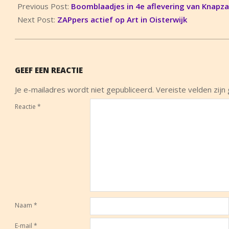
05-
Previous Post:
Boomblaadjes in 4e aflevering van Knapz
29
Next Post:
ZAPpers actief op Art in Oisterwijk
GEEF EEN REACTIE
Je e-mailadres wordt niet gepubliceerd.
Vereiste velden zij
Reactie
*
Naam
*
E-mail
*