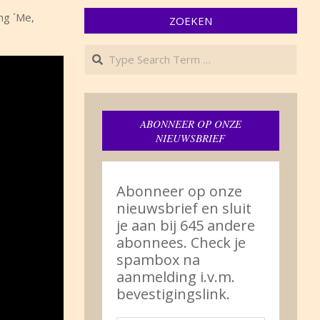
ing ´Me,
ZOEKEN
Search
ABONNEER OP ONZE
NIEUWSBRIEF
Abonneer op onze
nieuwsbrief en sluit
je aan bij 645 andere
abonnees. Check je
spambox na
aanmelding i.v.m.
bevestigingslink.