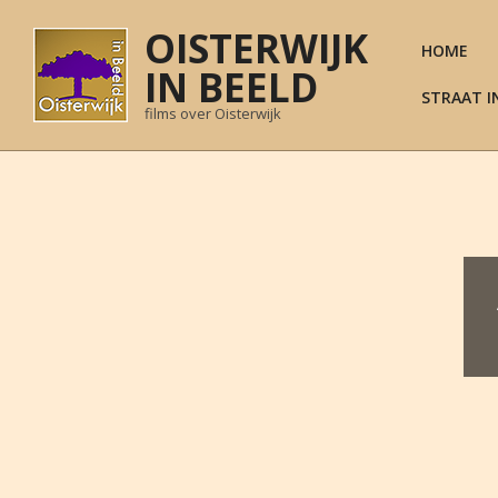
Skip
OISTERWIJK
to
HOME
content
IN BEELD
STRAAT I
films over Oisterwijk