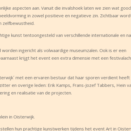
onlijke aspecten aan. Vanuit die invalshoek laten we zien wat goo
beeldvorming in zowel positieve en negatieve zin. Zichtbaar word
en zelfbewustheid.
htige kunst tentoongesteld van verschillende internationale en na
l worden ingericht als volwaardige museumzalen. Ook is er een
Daarnaast krijgt het event een extra dimensie met een festivalach
Oisterwijk´ met een ervaren bestuur dat haar sporen verdient heeft 
rzitter en overige leden: Erik Kamps, Frans-Jozef Tabbers, Hein 
ering en realisatie van de projecten.
in in Oisterwijk.
tellen hun prachtige kunstwerken tijdens het event Art in Oisterw