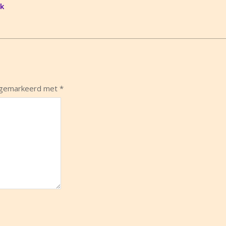
ak
n gemarkeerd met
*