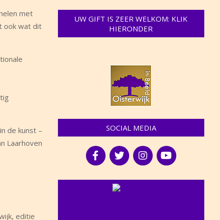
chelen met
UW GIFT IS ZEER WELKOM: KLIK
t ook wat dit
HIERONDER
tionale
tig
SOCIAL MEDIA
in de kunst –
van Laarhoven
NIEUWS
ijk, editie