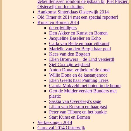
gebeurtenissen rondom de ijsbaan bij Piet Plezier:
Oisterwijk on Ice skating
Aankomst Sinterklaas Oisterwijk 2014
Old Timer rit 2014 met een special reporter!
Kunst en Bomen 2014
de vrijwilligers
Den Akker en Kunst en Bomen
Jacqueline Baselier en Echo
Carla van Belle en haar viltkunst
Marielle van den Bergh haar peul
Kees van den Bogaart
Ellen Brouwers – de Lind versierd!
Sjef Cox zijn wijsheid
Anton Dona: vrijheid of de dood
Willie Dona en de kastanjenoot
Ellen Geerts haar Painting Trees
Carola Mokveld met boten in de boom
Gert de Mulder versiert Bunders met
plastic
Saskia van Oversteeg’s sage
Lilian van Rossum en haar gast
Peter van Tilburg en het bankje
Start Kunst en Bomen
Verkiezingen 2014
Carnaval 2014 Oisterwijk