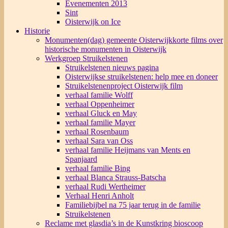
Evenementen 2013
Sint
Oisterwijk on Ice
Historie
Monumenten(dag) gemeente Oisterwijk
korte films over
historische monumenten in Oisterwijk
Werkgroep Struikelstenen
Struikelstenen nieuws pagina
Oisterwijkse struikelstenen: help mee en doneer
Struikelstenenproject Oisterwijk film
verhaal familie Wolff
verhaal Oppenheimer
verhaal Gluck en May
verhaal familie Mayer
verhaal Rosenbaum
verhaal Sara van Oss
verhaal familie Heijmans van Ments en
Spanjaard
verhaal familie Bing
verhaal Blanca Strauss-Batscha
verhaal Rudi Wertheimer
Verhaal Henri Anholt
Familiebijbel na 75 jaar terug in de familie
Struikelstenen
Reclame met glasdia’s in de Kunstkring bioscoop