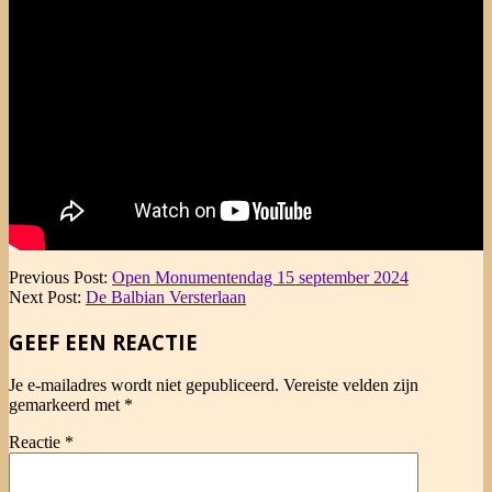
2024-
Previous Post:
Open Monumentendag 15 september 2024
09-
Next Post:
De Balbian Versterlaan
14
GEEF EEN REACTIE
Je e-mailadres wordt niet gepubliceerd.
Vereiste velden zijn
gemarkeerd met
*
Reactie
*