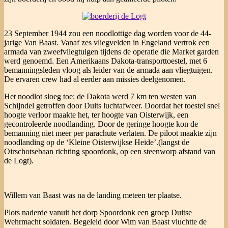
23 September 1944 zou een noodlottige dag worden voor de 44-
jarige Van Baast. Vanaf zes vliegvelden in Engeland vertrok een
armada van zweefvliegtuigen tijdens de operatie die Market garden
werd genoemd. Een Amerikaans Dakota-transporttoestel, met 6
bemanningsleden vloog als leider van de armada aan vliegtuigen.
De ervaren crew had al eerder aan missies deelgenomen.
Het noodlot sloeg toe: de Dakota werd 7 km ten westen van
Schijndel getroffen door Duits luchtafweer. Doordat het toestel snel
hoogte verloor maakte het, ter hoogte van Oisterwijk, een
gecontroleerde noodlanding. Door de geringe hoogte kon de
bemanning niet meer per parachute verlaten. De piloot maakte zijn
noodlanding op de ‘Kleine Oisterwijkse Heide’.(langst de
Oirschotsebaan richting spoordonk, op een steenworp afstand van
de Logt).
Willem van Baast was na de landing meteen ter plaatse.
Plots naderde vanuit het dorp Spoordonk een groep Duitse
Wehrmacht soldaten. Begeleid door Wim van Baast vluchtte de