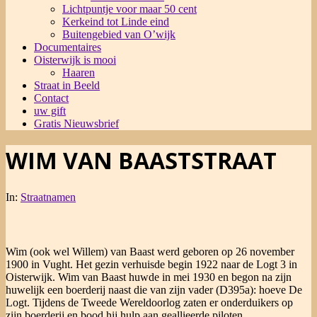
Lichtpuntje voor maar 50 cent
Kerkeind tot Linde eind
Buitengebied van O’wijk
Documentaires
Oisterwijk is mooi
Haaren
Straat in Beeld
Contact
uw gift
Gratis Nieuwsbrief
WIM VAN BAASTSTRAAT
In:
Straatnamen
Wim (ook wel Willem) van Baast werd geboren op 26 november
1900 in Vught. Het gezin verhuisde begin 1922 naar de Logt 3 in
Oisterwijk. Wim van Baast huwde in mei 1930 en begon na zijn
huwelijk een boerderij naast die van zijn vader (D395a): hoeve De
Logt. Tijdens de Tweede Wereldoorlog zaten er onderduikers op
zijn boerderij en bood hij hulp aan geallieerde piloten.