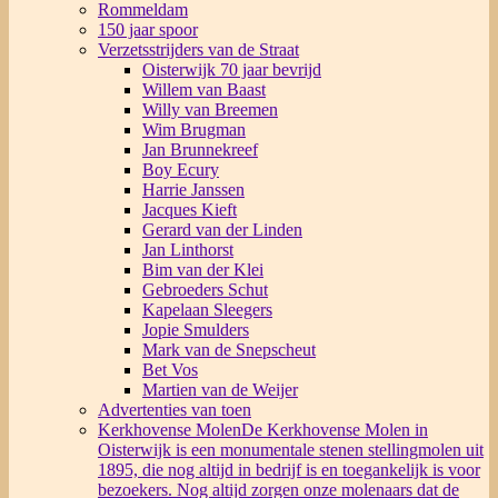
Rommeldam
150 jaar spoor
Verzetsstrijders van de Straat
Oisterwijk 70 jaar bevrijd
Willem van Baast
Willy van Breemen
Wim Brugman
Jan Brunnekreef
Boy Ecury
Harrie Janssen
Jacques Kieft
Gerard van der Linden
Jan Linthorst
Bim van der Klei
Gebroeders Schut
Kapelaan Sleegers
Jopie Smulders
Mark van de Snepscheut
Bet Vos
Martien van de Weijer
Advertenties van toen
Kerkhovense Molen
De Kerkhovense Molen in
Oisterwijk is een monumentale stenen stellingmolen uit
1895, die nog altijd in bedrijf is en toegankelijk is voor
bezoekers. Nog altijd zorgen onze molenaars dat de