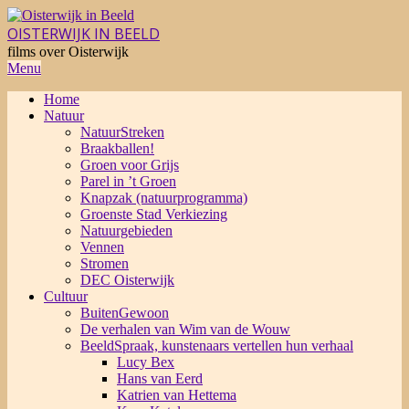
Skip
to
OISTERWIJK IN BEELD
content
films over Oisterwijk
Primary
Menu
Navigation
Home
Menu
Natuur
NatuurStreken
Braakballen!
Groen voor Grijs
Parel in ’t Groen
Knapzak (natuurprogramma)
Groenste Stad Verkiezing
Natuurgebieden
Vennen
Stromen
DEC Oisterwijk
Cultuur
BuitenGewoon
De verhalen van Wim van de Wouw
BeeldSpraak, kunstenaars vertellen hun verhaal
Lucy Bex
Hans van Eerd
Katrien van Hettema