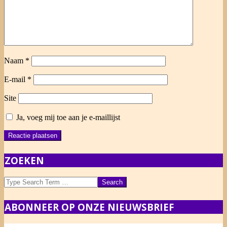
Naam
*
E-mail
*
Site
Ja, voeg mij toe aan je e-maillijst
ZOEKEN
Search
ABONNEER OP ONZE NIEUWSBRIEF