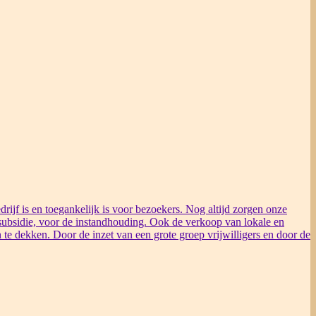
rijf is en toegankelijk is voor bezoekers. Nog altijd zorgen onze
ubsidie, voor de instandhouding. Ook de verkoop van lokale en
 te dekken. Door de inzet van een grote groep vrijwilligers en door de