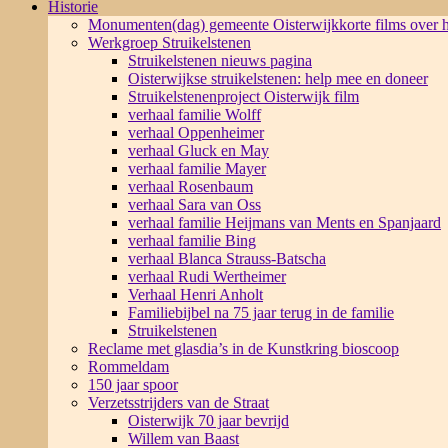
Historie
Monumenten(dag) gemeente Oisterwijk
korte films over
Werkgroep Struikelstenen
Struikelstenen nieuws pagina
Oisterwijkse struikelstenen: help mee en doneer
Struikelstenenproject Oisterwijk film
verhaal familie Wolff
verhaal Oppenheimer
verhaal Gluck en May
verhaal familie Mayer
verhaal Rosenbaum
verhaal Sara van Oss
verhaal familie Heijmans van Ments en Spanjaard
verhaal familie Bing
verhaal Blanca Strauss-Batscha
verhaal Rudi Wertheimer
Verhaal Henri Anholt
Familiebijbel na 75 jaar terug in de familie
Struikelstenen
Reclame met glasdia’s in de Kunstkring bioscoop
Rommeldam
150 jaar spoor
Verzetsstrijders van de Straat
Oisterwijk 70 jaar bevrijd
Willem van Baast