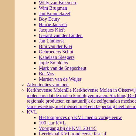
Willy van Breemen
Wim Brugman
Jan Brunnekreef
Boy Ecury
Harrie Janssen
Jacques Kieft
Gerard van der Linden
Jan Linthorst
Bim van der Klei
Gebroeders Schut
Kapelaan Sleegers
Jopie Smulders
Mark van de Snepscheut
Bet Vos
Martien van de Weijer
Advertenties van toen
Kerkhovense Molen
De Kerkhovense Molen in Oisterwijk i
molenaars dat de molen kan blijven malen. Stichting De
regionale producten en natuurlijk de zelfgemalen meelsoo
samenwerking met mensen met een beperking heeft de m
KVL
Het looiproces op KVL medio vorige eeuw
100 jaar KVL
Voortgang bij de KVL 2014/5
Leerlokaal KVL rond eerste fase af