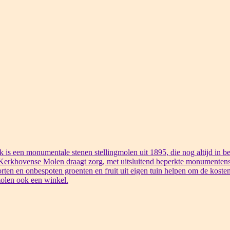
s een monumentale stenen stellingmolen uit 1895, die nog altijd in bed
 Kerkhovense Molen draagt zorg, met uitsluitend beperkte monumentens
rten en onbespoten groenten en fruit uit eigen tuin helpen om de kosten
olen ook een winkel.