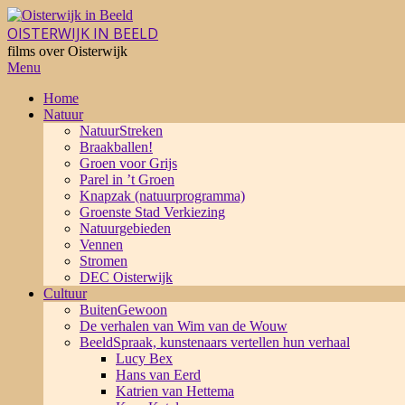
Skip
to
OISTERWIJK IN BEELD
content
films over Oisterwijk
Primary
Menu
Navigation
Home
Menu
Natuur
NatuurStreken
Braakballen!
Groen voor Grijs
Parel in ’t Groen
Knapzak (natuurprogramma)
Groenste Stad Verkiezing
Natuurgebieden
Vennen
Stromen
DEC Oisterwijk
Cultuur
BuitenGewoon
De verhalen van Wim van de Wouw
BeeldSpraak, kunstenaars vertellen hun verhaal
Lucy Bex
Hans van Eerd
Katrien van Hettema