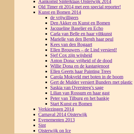
Aankomst Sinterklaas Oisterwijk 2014
Old Timer rit 2014 met een special reporter!
Kunst en Bomen 2014
de vrijwilligers
Den Akker en Kunst en Bomen
Jacqueline Baselier en Echo
Carla van Belle en haar viltkunst
Marielle van den Bergh haar peul
Kees van den Bogaart
Ellen Brouwers – de Lind versierd!
Sjef Cox zijn wijsheid
Anton Dona: vrijheid of de dood
Willie Dona en de kastanjenoot
Ellen Geerts haar Painting Trees
Carola Mokveld met boten in de boom
Gert de Mulder versiert Bunders met plastic
Saskia van Oversteeg’s sage
Lilian van Rossum en haar gast
Peter van Tilburg en het bankje
Start Kunst en Bomen
Verkiezingen 2014
Carnaval 2014 Oisterwijk
Evenementen 2013
Sint
Oisterwijk on Ice