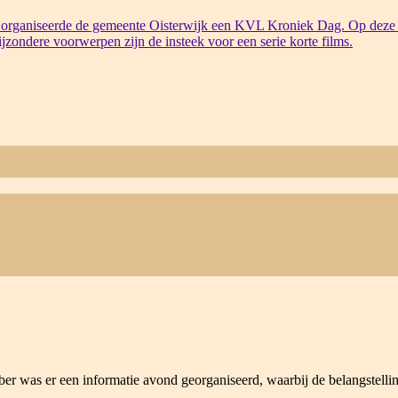
organiseerde de gemeente Oisterwijk een KVL Kroniek Dag. Op deze 
bijzondere voorwerpen zijn de insteek voor een serie korte films.
r was er een informatie avond georganiseerd, waarbij de belangstelli