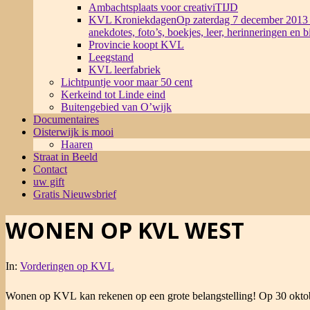
Ambachtsplaats voor creativiTIJD
KVL Kroniekdagen
Op zaterdag 7 december 2013 
anekdotes, foto’s, boekjes, leer, herinneringen en 
Provincie koopt KVL
Leegstand
KVL leerfabriek
Lichtpuntje voor maar 50 cent
Kerkeind tot Linde eind
Buitengebied van O’wijk
Documentaires
Oisterwijk is mooi
Haaren
Straat in Beeld
Contact
uw gift
Gratis Nieuwsbrief
WONEN OP KVL WEST
In:
Vorderingen op KVL
Wonen op KVL kan rekenen op een grote belangstelling! Op 30 oktobe