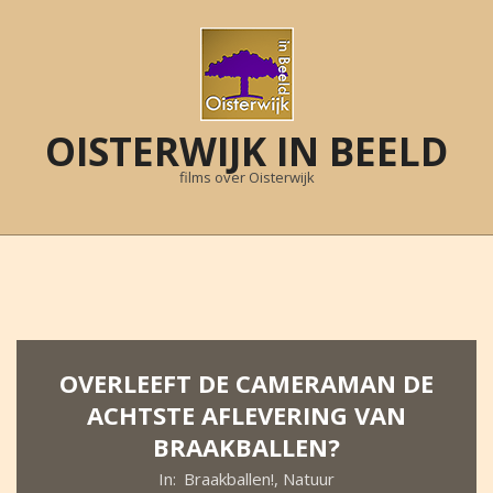
Skip
to
content
OISTERWIJK IN BEELD
films over Oisterwijk
Primary
Navigation
Menu
OVERLEEFT DE CAMERAMAN DE
ACHTSTE AFLEVERING VAN
BRAAKBALLEN?
In:
Braakballen!
,
Natuur