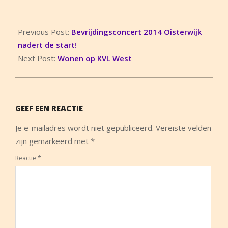
2014-
10-
Previous Post:
Bevrijdingsconcert 2014 Oisterwijk
31
nadert de start!
Next Post:
Wonen op KVL West
GEEF EEN REACTIE
Je e-mailadres wordt niet gepubliceerd.
Vereiste velden
zijn gemarkeerd met
*
Reactie
*