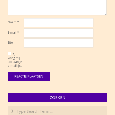
Naam
*
E-mail
*
Site
Ja,
voeg mij
toe aan je
e-maillijst
ZOEKEN
Search