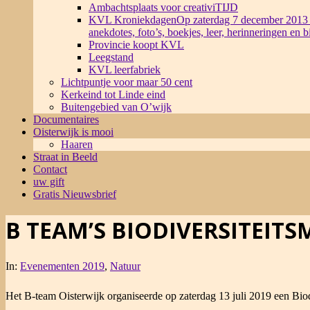
Ambachtsplaats voor creativiTIJD
KVL Kroniekdagen
Op zaterdag 7 december 2013 
anekdotes, foto’s, boekjes, leer, herinneringen en 
Provincie koopt KVL
Leegstand
KVL leerfabriek
Lichtpuntje voor maar 50 cent
Kerkeind tot Linde eind
Buitengebied van O’wijk
Documentaires
Oisterwijk is mooi
Haaren
Straat in Beeld
Contact
uw gift
Gratis Nieuwsbrief
B TEAM’S BIODIVERSITEITS
In:
Evenementen 2019
,
Natuur
Het B-team Oisterwijk organiseerde op zaterdag 13 juli 2019 een Biodi