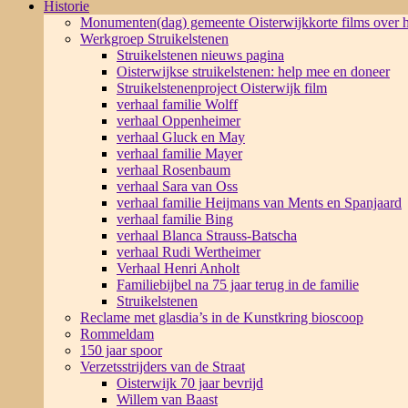
Historie
Monumenten(dag) gemeente Oisterwijk
korte films over
Werkgroep Struikelstenen
Struikelstenen nieuws pagina
Oisterwijkse struikelstenen: help mee en doneer
Struikelstenenproject Oisterwijk film
verhaal familie Wolff
verhaal Oppenheimer
verhaal Gluck en May
verhaal familie Mayer
verhaal Rosenbaum
verhaal Sara van Oss
verhaal familie Heijmans van Ments en Spanjaard
verhaal familie Bing
verhaal Blanca Strauss-Batscha
verhaal Rudi Wertheimer
Verhaal Henri Anholt
Familiebijbel na 75 jaar terug in de familie
Struikelstenen
Reclame met glasdia’s in de Kunstkring bioscoop
Rommeldam
150 jaar spoor
Verzetsstrijders van de Straat
Oisterwijk 70 jaar bevrijd
Willem van Baast