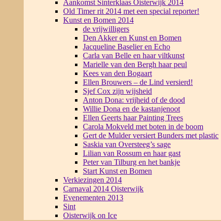
Aankomst Sinterklaas Oisterwijk 2014
Old Timer rit 2014 met een special reporter!
Kunst en Bomen 2014
de vrijwilligers
Den Akker en Kunst en Bomen
Jacqueline Baselier en Echo
Carla van Belle en haar viltkunst
Marielle van den Bergh haar peul
Kees van den Bogaart
Ellen Brouwers – de Lind versierd!
Sjef Cox zijn wijsheid
Anton Dona: vrijheid of de dood
Willie Dona en de kastanjenoot
Ellen Geerts haar Painting Trees
Carola Mokveld met boten in de boom
Gert de Mulder versiert Bunders met plastic
Saskia van Oversteeg’s sage
Lilian van Rossum en haar gast
Peter van Tilburg en het bankje
Start Kunst en Bomen
Verkiezingen 2014
Carnaval 2014 Oisterwijk
Evenementen 2013
Sint
Oisterwijk on Ice