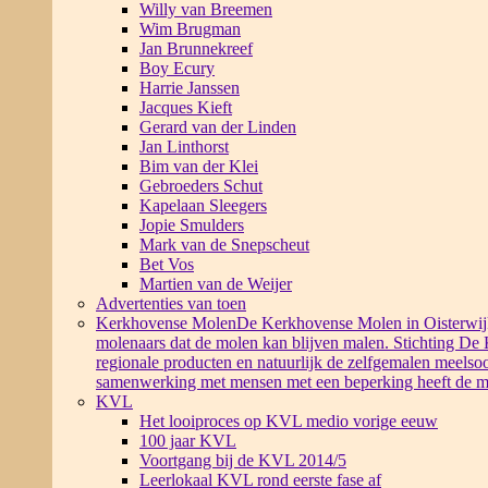
Willy van Breemen
Wim Brugman
Jan Brunnekreef
Boy Ecury
Harrie Janssen
Jacques Kieft
Gerard van der Linden
Jan Linthorst
Bim van der Klei
Gebroeders Schut
Kapelaan Sleegers
Jopie Smulders
Mark van de Snepscheut
Bet Vos
Martien van de Weijer
Advertenties van toen
Kerkhovense Molen
De Kerkhovense Molen in Oisterwijk i
molenaars dat de molen kan blijven malen. Stichting De
regionale producten en natuurlijk de zelfgemalen meelsoo
samenwerking met mensen met een beperking heeft de m
KVL
Het looiproces op KVL medio vorige eeuw
100 jaar KVL
Voortgang bij de KVL 2014/5
Leerlokaal KVL rond eerste fase af