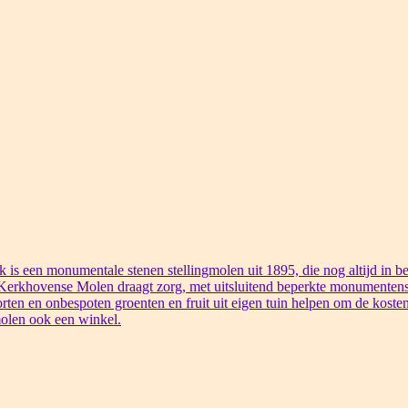
s een monumentale stenen stellingmolen uit 1895, die nog altijd in bed
 Kerkhovense Molen draagt zorg, met uitsluitend beperkte monumentens
rten en onbespoten groenten en fruit uit eigen tuin helpen om de kosten
olen ook een winkel.