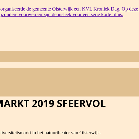
organiseerde de gemeente Oisterwijk een KVL Kroniek Dag. Op deze 
bijzondere voorwerpen zijn de insteek voor een serie korte films.
MARKT 2019 SFEERVOL
versiteitsmarkt in het natuurtheater van Oisterwijk.