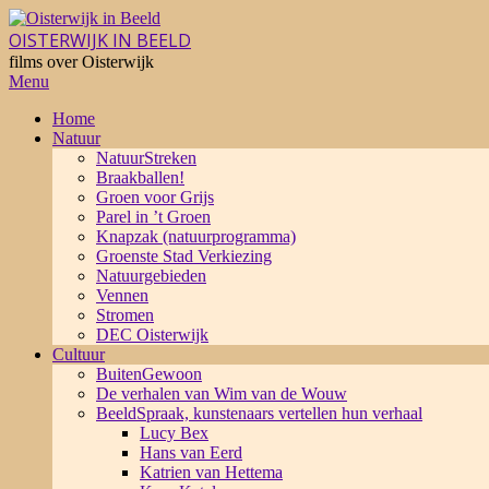
Skip
to
OISTERWIJK IN BEELD
content
films over Oisterwijk
Primary
Menu
Navigation
Home
Menu
Natuur
NatuurStreken
Braakballen!
Groen voor Grijs
Parel in ’t Groen
Knapzak (natuurprogramma)
Groenste Stad Verkiezing
Natuurgebieden
Vennen
Stromen
DEC Oisterwijk
Cultuur
BuitenGewoon
De verhalen van Wim van de Wouw
BeeldSpraak, kunstenaars vertellen hun verhaal
Lucy Bex
Hans van Eerd
Katrien van Hettema