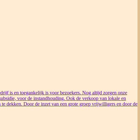
rijf is en toegankelijk is voor bezoekers. Nog altijd zorgen onze
ubsidie, voor de instandhouding. Ook de verkoop van lokale en
 te dekken. Door de inzet van een grote groep vrijwilligers en door de