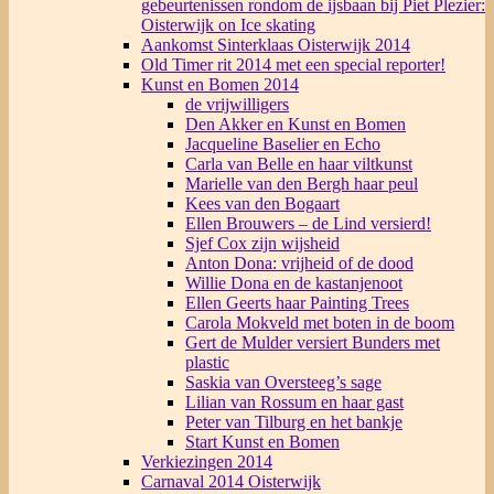
gebeurtenissen rondom de ijsbaan bij Piet Plezier:
Oisterwijk on Ice skating
Aankomst Sinterklaas Oisterwijk 2014
Old Timer rit 2014 met een special reporter!
Kunst en Bomen 2014
de vrijwilligers
Den Akker en Kunst en Bomen
Jacqueline Baselier en Echo
Carla van Belle en haar viltkunst
Marielle van den Bergh haar peul
Kees van den Bogaart
Ellen Brouwers – de Lind versierd!
Sjef Cox zijn wijsheid
Anton Dona: vrijheid of de dood
Willie Dona en de kastanjenoot
Ellen Geerts haar Painting Trees
Carola Mokveld met boten in de boom
Gert de Mulder versiert Bunders met
plastic
Saskia van Oversteeg’s sage
Lilian van Rossum en haar gast
Peter van Tilburg en het bankje
Start Kunst en Bomen
Verkiezingen 2014
Carnaval 2014 Oisterwijk