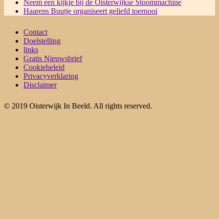
Neem een kijkje bij de Oisterwijkse Stoommachine
Haarens Buutje organiseert geliefd toernooi
Contact
Doelstelling
links
Gratis Nieuwsbrief
Cookiebeleid
Privacyverklaring
Disclaimer
© 2019 Oisterwijk In Beeld. All rights reserved.