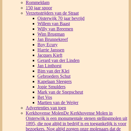
Rommeldam
150 jaar spoor
Verzetsstrijders van de Straat
Oisterwijk 70 jaar bevrijd
Willem van Baast
Willy van Breemen
Wim Brugman
Jan Brunnekreef
Boy Ecury
Harrie Janssen
Jacques Kieft
Gerard van der Linden
Jan Linthorst
Bim van der Klei
Gebroeders Schut
Kapelaan Sleegers
Jopie Smulders
Mark van de Snepscheut
Bet Vos
Martien van de Weijer
Advertenties van toen
Kerkhovense Molen
De Kerkhovense Molen in
Oisterwijk is een monumentale stenen stellingmolen uit
1895, die nog altijd in bedrijf is en toegankelijk is voor
bezoekers. Nog altijd zorgen onze molenaars dat de