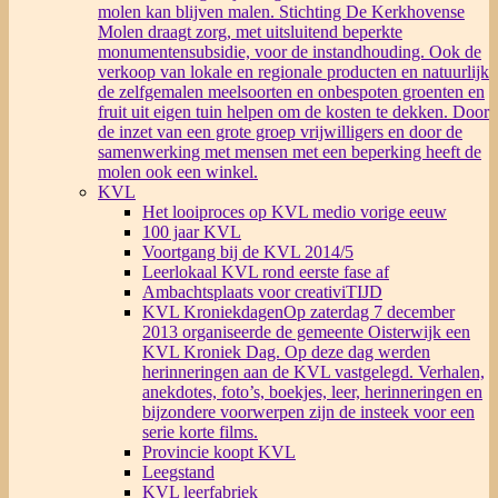
molen kan blijven malen. Stichting De Kerkhovense
Molen draagt zorg, met uitsluitend beperkte
monumentensubsidie, voor de instandhouding. Ook de
verkoop van lokale en regionale producten en natuurlijk
de zelfgemalen meelsoorten en onbespoten groenten en
fruit uit eigen tuin helpen om de kosten te dekken. Door
de inzet van een grote groep vrijwilligers en door de
samenwerking met mensen met een beperking heeft de
molen ook een winkel.
KVL
Het looiproces op KVL medio vorige eeuw
100 jaar KVL
Voortgang bij de KVL 2014/5
Leerlokaal KVL rond eerste fase af
Ambachtsplaats voor creativiTIJD
KVL Kroniekdagen
Op zaterdag 7 december
2013 organiseerde de gemeente Oisterwijk een
KVL Kroniek Dag. Op deze dag werden
herinneringen aan de KVL vastgelegd. Verhalen,
anekdotes, foto’s, boekjes, leer, herinneringen en
bijzondere voorwerpen zijn de insteek voor een
serie korte films.
Provincie koopt KVL
Leegstand
KVL leerfabriek