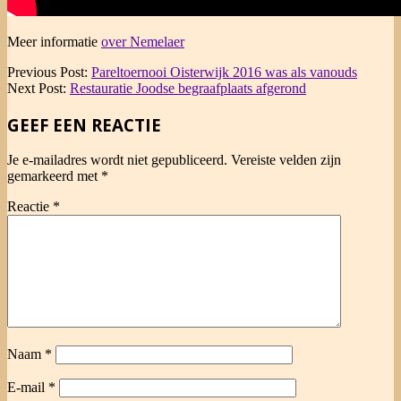
Meer informatie
over Nemelaer
2016-
Previous Post:
Pareltoernooi Oisterwijk 2016 was als vanouds
09-
Next Post:
Restauratie Joodse begraafplaats afgerond
07
GEEF EEN REACTIE
Je e-mailadres wordt niet gepubliceerd.
Vereiste velden zijn
gemarkeerd met
*
Reactie
*
Naam
*
E-mail
*