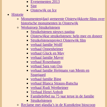
Evenementen 2013
Sint
Oisterwijk on Ice
Historie
Monumenten(dag) gemeente Oisterwijk
korte films over
historische monumenten in Oisterwijk
Werkgroep Struikelstenen
Struikelstenen nieuws pagina
Oisterwijkse struikelstenen: help mee en doneer
Struikelstenenproject Oisterwijk film
verhaal familie Wolff
verhaal Oppenheimer
verhaal Gluck en May
verhaal familie Mayer
verhaal Rosenbaum
verhaal Sara van Oss
verhaal familie Heijmans van Ments en
Spanjaard
verhaal familie Bing
verhaal Blanca Strauss-Batscha
verhaal Rudi Wertheimer
Verhaal Henri Anholt
Familiebijbel na 75 jaar terug in de familie
Struikelstenen
Reclame met glasdia’s in de Kunstkring bioscoop