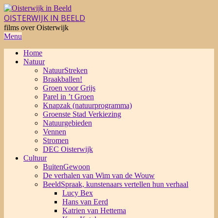
Skip
to
OISTERWIJK IN BEELD
content
films over Oisterwijk
Primary
Menu
Navigation
Home
Menu
Natuur
NatuurStreken
Braakballen!
Groen voor Grijs
Parel in ’t Groen
Knapzak (natuurprogramma)
Groenste Stad Verkiezing
Natuurgebieden
Vennen
Stromen
DEC Oisterwijk
Cultuur
BuitenGewoon
De verhalen van Wim van de Wouw
BeeldSpraak, kunstenaars vertellen hun verhaal
Lucy Bex
Hans van Eerd
Katrien van Hettema