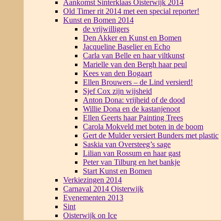
Aankomst Sinterklaas Oisterwijk 2014
Old Timer rit 2014 met een special reporter!
Kunst en Bomen 2014
de vrijwilligers
Den Akker en Kunst en Bomen
Jacqueline Baselier en Echo
Carla van Belle en haar viltkunst
Marielle van den Bergh haar peul
Kees van den Bogaart
Ellen Brouwers – de Lind versierd!
Sjef Cox zijn wijsheid
Anton Dona: vrijheid of de dood
Willie Dona en de kastanjenoot
Ellen Geerts haar Painting Trees
Carola Mokveld met boten in de boom
Gert de Mulder versiert Bunders met plastic
Saskia van Oversteeg’s sage
Lilian van Rossum en haar gast
Peter van Tilburg en het bankje
Start Kunst en Bomen
Verkiezingen 2014
Carnaval 2014 Oisterwijk
Evenementen 2013
Sint
Oisterwijk on Ice