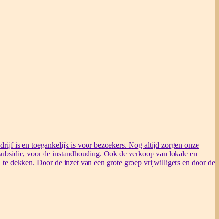
rijf is en toegankelijk is voor bezoekers. Nog altijd zorgen onze
ubsidie, voor de instandhouding. Ook de verkoop van lokale en
 te dekken. Door de inzet van een grote groep vrijwilligers en door de