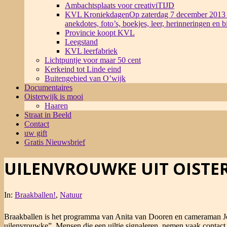
Ambachtsplaats voor creativiTIJD
KVL Kroniekdagen
Op zaterdag 7 december 2013 
anekdotes, foto’s, boekjes, leer, herinneringen en 
Provincie koopt KVL
Leegstand
KVL leerfabriek
Lichtpuntje voor maar 50 cent
Kerkeind tot Linde eind
Buitengebied van O’wijk
Documentaires
Oisterwijk is mooi
Haaren
Straat in Beeld
Contact
uw gift
Gratis Nieuwsbrief
UILENVROUWKE UIT OISTE
In:
Braakballen!
,
Natuur
Braakballen is het programma van Anita van Dooren en cameraman Joost
uilenvrouwke”. Mensen die een uiltje signaleren, nemen vaak contact 