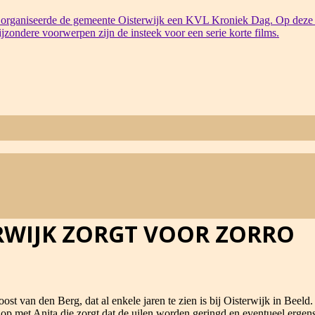
organiseerde de gemeente Oisterwijk een KVL Kroniek Dag. Op deze 
bijzondere voorwerpen zijn de insteek voor een serie korte films.
RWIJK ZORGT VOOR ZORRO
 van den Berg, dat al enkele jaren te zien is bij Oisterwijk in Beeld.
op met Anita die zorgt dat de uilen worden geringd en eventueel ergen