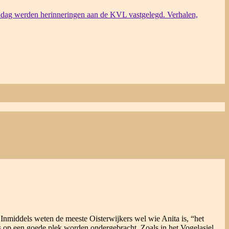
dag werden herinneringen aan de KVL vastgelegd. Verhalen,
 Inmiddels weten de meeste Oisterwijkers wel wie Anita is, “het
s op een goede plek worden ondergebracht. Zoals in het Vogelasiel,