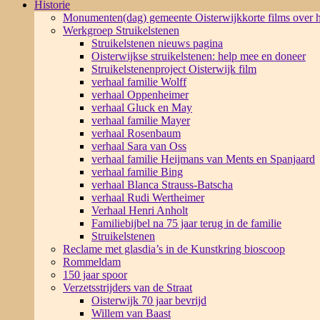
Historie
Monumenten(dag) gemeente Oisterwijk
korte films over
Werkgroep Struikelstenen
Struikelstenen nieuws pagina
Oisterwijkse struikelstenen: help mee en doneer
Struikelstenenproject Oisterwijk film
verhaal familie Wolff
verhaal Oppenheimer
verhaal Gluck en May
verhaal familie Mayer
verhaal Rosenbaum
verhaal Sara van Oss
verhaal familie Heijmans van Ments en Spanjaard
verhaal familie Bing
verhaal Blanca Strauss-Batscha
verhaal Rudi Wertheimer
Verhaal Henri Anholt
Familiebijbel na 75 jaar terug in de familie
Struikelstenen
Reclame met glasdia’s in de Kunstkring bioscoop
Rommeldam
150 jaar spoor
Verzetsstrijders van de Straat
Oisterwijk 70 jaar bevrijd
Willem van Baast