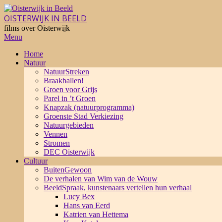
Skip
to
OISTERWIJK IN BEELD
content
films over Oisterwijk
Primary
Menu
Navigation
Home
Menu
Natuur
NatuurStreken
Braakballen!
Groen voor Grijs
Parel in ’t Groen
Knapzak (natuurprogramma)
Groenste Stad Verkiezing
Natuurgebieden
Vennen
Stromen
DEC Oisterwijk
Cultuur
BuitenGewoon
De verhalen van Wim van de Wouw
BeeldSpraak, kunstenaars vertellen hun verhaal
Lucy Bex
Hans van Eerd
Katrien van Hettema