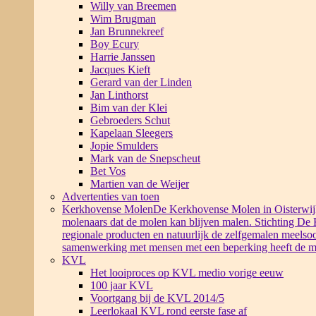
Willy van Breemen
Wim Brugman
Jan Brunnekreef
Boy Ecury
Harrie Janssen
Jacques Kieft
Gerard van der Linden
Jan Linthorst
Bim van der Klei
Gebroeders Schut
Kapelaan Sleegers
Jopie Smulders
Mark van de Snepscheut
Bet Vos
Martien van de Weijer
Advertenties van toen
Kerkhovense Molen
De Kerkhovense Molen in Oisterwijk i
molenaars dat de molen kan blijven malen. Stichting De
regionale producten en natuurlijk de zelfgemalen meelsoo
samenwerking met mensen met een beperking heeft de m
KVL
Het looiproces op KVL medio vorige eeuw
100 jaar KVL
Voortgang bij de KVL 2014/5
Leerlokaal KVL rond eerste fase af