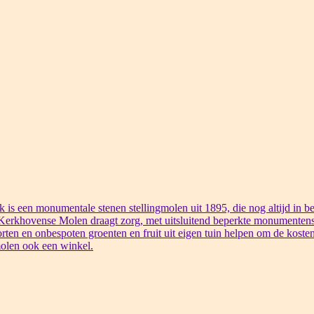
s een monumentale stenen stellingmolen uit 1895, die nog altijd in bed
 Kerkhovense Molen draagt zorg, met uitsluitend beperkte monumentens
rten en onbespoten groenten en fruit uit eigen tuin helpen om de kosten
olen ook een winkel.